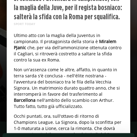
la maglia della Juve, per il regista bosniaco:
salterà la sfida con la Roma per squalifica.
SPORT TODAY
Ultimo atto con la maglia della Juventus in
campionato. Il protagonista della storia è
Miralem
Pjanic
che, per via dell'ammonizione ottenuta contro
il Cagliari, si ritroverà costretto a saltare la sfida
contro la sua ex Roma.
Non un'assenza come le altre, affatto, in quanto in
terra sarda s'è conclusa - nell'élite nostrana -
l'avventura del bosniaco tra le fila della Vecchia
Signora. Un matrimonio durato quattro anno, che si
interromperà in favore del trasferimento al
Barcellona
nell'ambito dello scambio con Arthur.
Tutto fatto, tutto già ufficializzato.
Occhi puntati, ora, sull'ottavo di ritorno di
Champions League. La Signora, dopo la sconfitta per
1-0 maturata a Lione, cerca la rimonta. Che dovrà
passare, inevitabilmente, anche dai piedi del 5