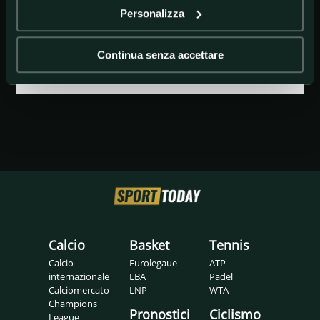
Personalizza
GETTY IMAGES
Miralem Pjanic - Juventus
Continua senza accettare
Calcio
Basket
Tennis
Calcio
Eurolegaue
ATP
internazionale
LBA
Padel
Calciomercato
LNP
WTA
Champions
Pronostici
Ciclismo
League