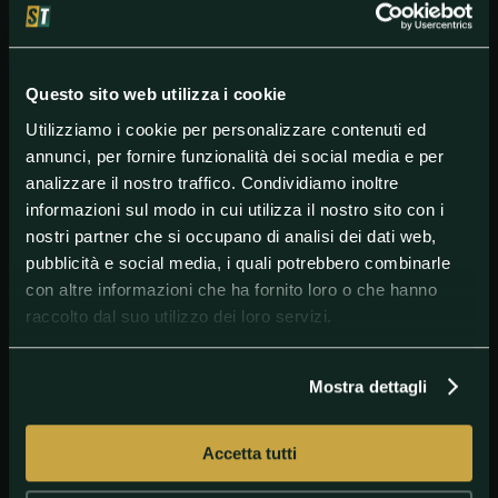
zebrato.
Insomma, considerando lo stop forzato di sabato
sera, Pjanic avrà modo di preparare nel migliore dei
modi l'appuntamento con la squadra che s'è gustata
Questo sito web utilizza i cookie
le sue prodezze dal 2008 al 2011. Velata malinconia,
Utilizziamo i cookie per personalizzare contenuti ed
pensando a quanto è stato, ma con una nuova sfida
annunci, per fornire funzionalità dei social media e per
alle porte. Senza rimpianti, con la consapevolezza di
aver fatto il massimo.
analizzare il nostro traffico. Condividiamo inoltre
informazioni sul modo in cui utilizza il nostro sito con i
nostri partner che si occupano di analisi dei dati web,
pubblicità e social media, i quali potrebbero combinarle
#Juventus
#M.Pjanić
#MiralemPjanic
#SerieA
con altre informazioni che ha fornito loro o che hanno
raccolto dal suo utilizzo dei loro servizi.
Mostra dettagli
Accetta tutti