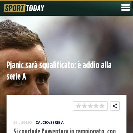
Pjanic sarà squalificato: è addio alla
serie A
29 LUGLIO
CALCIO/SERIE A
Si conclude l'avventura in campionato, con