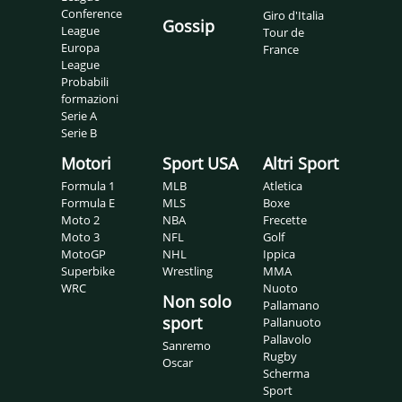
Conference
Giro d'Italia
Gossip
League
Tour de
Europa
France
League
Probabili
formazioni
Serie A
Serie B
Motori
Sport USA
Altri Sport
Formula 1
MLB
Atletica
Formula E
MLS
Boxe
Moto 2
NBA
Frecette
Moto 3
NFL
Golf
MotoGP
NHL
Ippica
Superbike
Wrestling
MMA
WRC
Nuoto
Non solo
Pallamano
sport
Pallanuoto
Pallavolo
Sanremo
Rugby
Oscar
Scherma
Sport