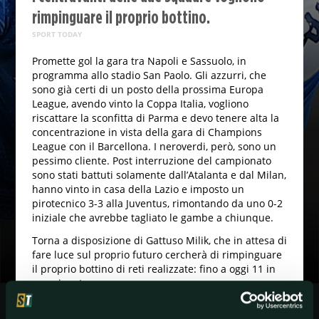
rimpinguare il proprio bottino.
SPORT TODAY
Promette gol la gara tra Napoli e Sassuolo, in
programma allo stadio San Paolo. Gli azzurri, che
sono già certi di un posto della prossima Europa
League, avendo vinto la Coppa Italia, vogliono
riscattare la sconfitta di Parma e devo tenere alta la
concentrazione in vista della gara di Champions
League con il Barcellona. I neroverdi, però, sono un
pessimo cliente. Post interruzione del campionato
sono stati battuti solamente dall’Atalanta e dal Milan,
hanno vinto in casa della Lazio e imposto un
pirotecnico 3-3 alla Juventus, rimontando da uno 0-2
iniziale che avrebbe tagliato le gambe a chiunque.
Torna a disposizione di Gattuso Milik, che in attesa di
fare luce sul proprio futuro cercherà di rimpinguare
il proprio bottino di reti realizzate: fino a oggi 11 in
campionato.
Tra gli ospiti occhi ancora una volta puntati su Ciccio