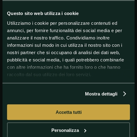
Caputo, uno che a fari spenti vede la porta come
pochi. Il Sassuolo va in gol da undici partite di
campionato e potrebbe eguagliare il suo record di
Questo sito web utilizza i cookie
gare di fila con almeno una rete all’attivo della
Utilizziamo i cookie per personalizzare contenuti ed
stagione 2014-2015.
annunci, per fornire funzionalità dei social media e per
analizzare il nostro traffico. Condividiamo inoltre
informazioni sul modo in cui utilizza il nostro sito con i
#Betting
#SerieA
nostri partner che si occupano di analisi dei dati web,
pubblicità e social media, i quali potrebbero combinarle
con altre informazioni che ha fornito loro o che hanno
raccolto dal suo utilizzo dei loro servizi.
Mostra dettagli
Accetta tutti
GETTY IMAGES
Milik Napoli
Personalizza