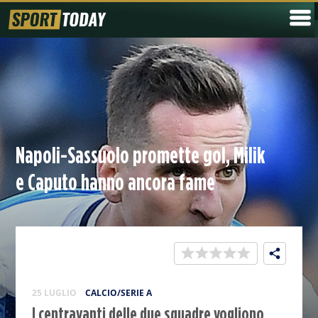
Napoli-Sassuolo promette gol, Milik
e Caputo hanno ancora fame
25 LUGLIO
CALCIO/SERIE A
I centravanti delle due squadre vogliono