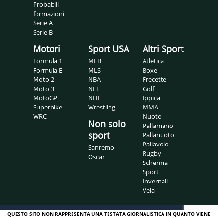
Probabili
formazioni
Serie A
Serie B
Motori
Sport USA
Altri Sport
Formula 1
MLB
Atletica
Formula E
MLS
Boxe
Moto 2
NBA
Frecette
Moto 3
NFL
Golf
MotoGP
NHL
Ippica
Superbike
Wrestling
MMA
WRC
Nuoto
Non solo
Pallamano
sport
Pallanuoto
Pallavolo
Sanremo
Rugby
Oscar
Scherma
Sport
Invernali
Vela
QUESTO SITO NON RAPPRESENTA UNA TESTATA GIORNALISTICA IN QUANTO VIENE