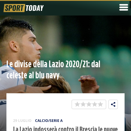
Le divise della Lazio 2020/21: dal
celeste al blu navy
29 LUGLIO
CALCIO/SERIE A
La Lazio indosserà contro il Brescia le nuove