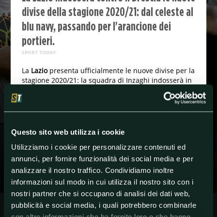
divise della stagione 2020/21: dal celeste al
blu navy, passando per l'arancione dei
portieri.
SPORT TODAY
La
Lazio
presenta ufficialmente le nuove divise per la
stagione 2020/21: la squadra di Inzaghi indosserà in
anteprima questa sera nella sfida contro il Brescia le
nuove maglie. Si va dal classico celeste del primo kit
al blu navy della divisa da trasferta.
Nel comunicato della società capitolina viene
Questo sito web utilizza i cookie
spiegato nel dettaglio il tema utilizzato per la
realizzazione delle nuove maglie e dei nuovi
Utilizziamo i cookie per personalizzare contenuti ed
pantaloncini:
"
La nuova 'home' è nel
annunci, per fornire funzionalità dei social media e per
classico celeste con una grafica in stampa
analizzare il nostro traffico. Condividiamo inoltre
sublimatica con fine rigato che si incrocia nella parte
informazioni sul modo in cui utilizza il nostro sito con i
superiore della maglia davanti. Il collo è a polo in
maglieria biancoceleste, come in maglieria sono
nostri partner che si occupano di analisi dei dati web,
anche i bordi manica. Il backneck è personalizzato
pubblicità e social media, i quali potrebbero combinarle
con il logo del club su fondo blu navy ed il motto 'noi
con altre informazioni che ha fornito loro o che hanno