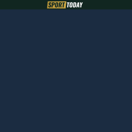
Calcio
Basket
Tennis
Calcio
Eurolegaue
ATP
internazionale
LBA
Padel
Calciomercato
LNP
WTA
Champions
Pronostici
Ciclismo
League
Conference
Giro d'Italia
Gossip
League
Tour de
Europa
France
League
Probabili
formazioni
Serie A
Serie B
Motori
Sport USA
Altri Sport
Formula 1
MLB
Atletica
Formula E
MLS
Boxe
Moto 2
NBA
Frecette