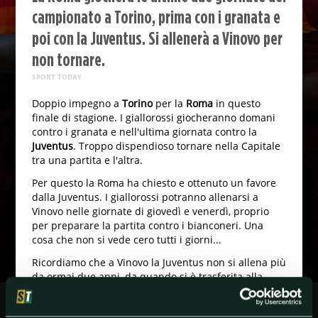
campionato a Torino, prima con i granata e
poi con la Juventus. Si allenerà a Vinovo per
non tornare.
SPORT TODAY
Doppio impegno a
Torino
per la
Roma
in questo
finale di stagione. I giallorossi giocheranno domani
contro i granata e nell'ultima giornata contro la
Juventus
. Troppo dispendioso tornare nella Capitale
tra una partita e l'altra.
Per questo la Roma ha chiesto e ottenuto un favore
dalla Juventus. I giallorossi potranno allenarsi a
Vinovo nelle giornate di giovedì e venerdì, proprio
per preparare la partita contro i bianconeri. Una
cosa che non si vede cero tutti i giorni...
Ricordiamo che a Vinovo la Juventus non si allena più
da ormai due anni, da quando si è trasferita alla
Continassa. A Vinovo invece si allena la Juventus
Under 23, ovvero la squadra B bianconera che milita