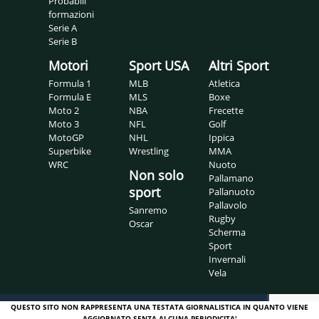
Probabili
formazioni
Serie A
Serie B
Motori
Sport USA
Altri Sport
Formula 1
MLB
Atletica
Formula E
MLS
Boxe
Moto 2
NBA
Frecette
Moto 3
NFL
Golf
MotoGP
NHL
Ippica
Superbike
Wrestling
MMA
WRC
Nuoto
Non solo
Pallamano
sport
Pallanuoto
Pallavolo
Sanremo
Rugby
Oscar
Scherma
Sport
Invernali
Vela
QUESTO SITO NON RAPPRESENTA UNA TESTATA GIORNALISTICA IN QUANTO VIENE
AGGIORNATO SENZA ALCUNA PERIODICITA'