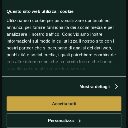
in Serie C.
Un favore sicuramente aiutato anche dalla posizione
Questo sito web utilizza i cookie
della Juventus, che ormai ha vinto lo Scudetto e non
Utilizziamo i cookie per personalizzare contenuti ed
ha più molto da chiedere alla Serie A.
annunci, per fornire funzionalità dei social media e per
analizzare il nostro traffico. Condividiamo inoltre
informazioni sul modo in cui utilizza il nostro sito con i
#Juventus
#Roma
#SerieA
nostri partner che si occupano di analisi dei dati web,
pubblicità e social media, i quali potrebbero combinarle
con altre informazioni che ha fornito loro o che hanno
raccolto dal suo utilizzo dei loro servizi.
Mostra dettagli
Accetta tutti
GETTY IMAGES
Roma celebrate Veretout vs. Fiorentina
Personalizza