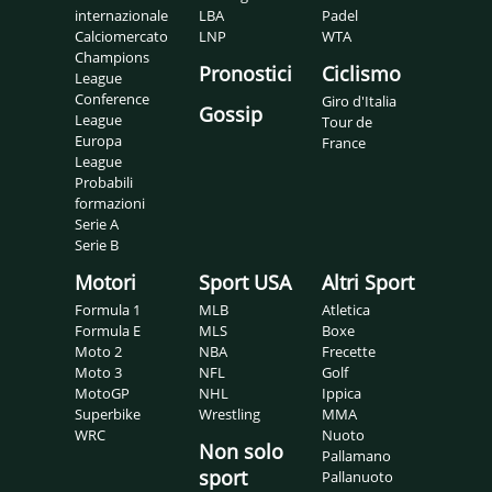
internazionale
LBA
Padel
Calciomercato
LNP
WTA
Champions
Pronostici
Ciclismo
League
Conference
Giro d'Italia
Gossip
League
Tour de
Europa
France
League
Probabili
formazioni
Serie A
Serie B
Motori
Sport USA
Altri Sport
Formula 1
MLB
Atletica
Formula E
MLS
Boxe
Moto 2
NBA
Frecette
Moto 3
NFL
Golf
MotoGP
NHL
Ippica
Superbike
Wrestling
MMA
WRC
Nuoto
Non solo
Pallamano
sport
Pallanuoto