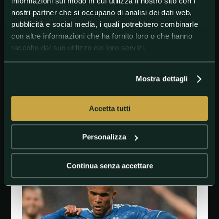
informazioni sul modo in cui utilizza il nostro sito con i
nostri partner che si occupano di analisi dei dati web,
L'ultimo subito in ordine di tempo, è il quarto
infortunio stagionale per Douglas Costa, che per
pubblicità e social media, i quali potrebbero combinarle
colpa di diversi ko ha dovuto saltare già 18 gare di
con altre informazioni che ha fornito loro o che hanno
campionato. Che diventeranno 20 in virtù
raccolto dal suo utilizzo dei loro servizi.
dell'indisponibilità per le sfide finali contro Cagliari e
Roma.
Mostra dettagli
Accetta tutti
#ChampionsLeague
#DouglasCosta
#Europe
#Francia
Personalizza
#Juventus
#OlympiqueLyonnais
Continua senza accettare