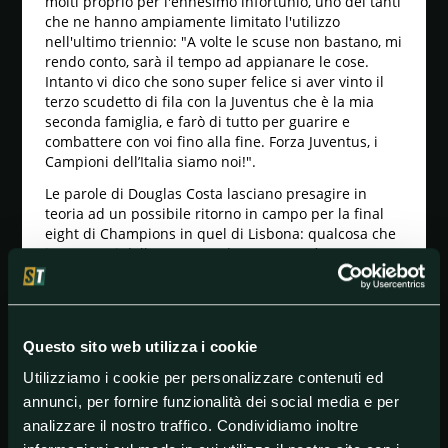
molti proprio per l'ennesimo infortunio, uno dei tanti
che ne hanno ampiamente limitato l'utilizzo
nell'ultimo triennio: "A volte le scuse non bastano, mi
rendo conto, sarà il tempo ad appianare le cose.
Intanto vi dico che sono super felice si aver vinto il
terzo scudetto di fila con la Juventus che è la mia
seconda famiglia, e farò di tutto per guarire e
combattere con voi fino alla fine. Forza Juventus, i
Campioni dell’Italia siamo noi!".
Le parole di Douglas Costa lasciano presagire in
teoria ad un possibile ritorno in campo per la final
eight di Champions in quel di Lisbona: qualcosa che
i compagni della Juventus dovranno però
raggiungere senza di lui. Poi, tra qualche settimana,
si conoscerà il suo futuro, viste le tante voci degli
ultimi mesi.
Sicuramente Douglas Costa sarebbe stato un
Questo sito web utilizza i cookie
giocatore essenziale contro il Lione, visto il suo
Utilizziamo i cookie per personalizzare contenuti ed
carattere europeo decisivo: nel saltare l'uomo in
annunci, per fornire funzionalità dei social media e per
pochi sono lui, Sarri e i tifosi lo sanno. Al suo posto
potrebbe giocare Cuadrado come ala, o in alternativa
analizzare il nostro traffico. Condividiamo inoltre
Bernardeschi insieme a Dybala e Cristiano Ronaldo.