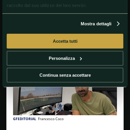
stagione" la conclusione dell'ex calciatore sulle
raccolto dal suo utilizzo dei loro servizi.
prossime mosse di
Agnelli
,
Nedved
e
Paratici
.
LA FESTA SCUDETTO DELLA JUVENTUS - GUARDA LA
GALLERY
Mostra dettagli
Accetta tutti
#Juventus
#MaurizioSarri
#SerieA
#TopStory
Personalizza
Continua senza accettare
GFEDITORIAL
Francesco Coco