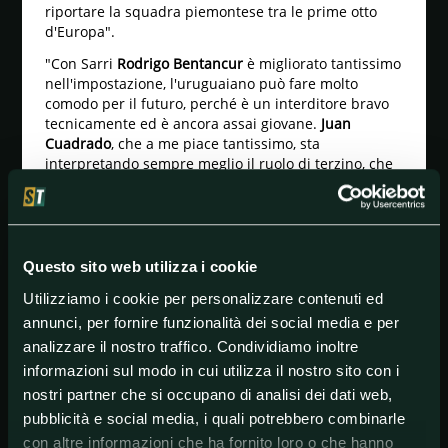
riportare la squadra piemontese tra le prime otto
d'Europa".
"Con Sarri
Rodrigo Bentancur
è migliorato tantissimo
nell'impostazione, l'uruguaiano può fare molto
comodo per il futuro, perché è un interditore bravo
tecnicamente ed è ancora assai giovane.
Juan
Cuadrado
, che a me piace tantissimo, sta
interpretando sempre meglio il ruolo di terzino, che
è tra i più difficili nel calcio: i bianconeri hanno
laterali di livello, anche se più bravi in fasi di
proposizione rispetto a quella di copertura. Il
colombiano sta lavorando molto su questo aspetto"
ha poi aggiunto Coco, soffermandosi su un paio dei
Questo sito web utilizza i cookie
protagonisti dell'ennesimo trionfo della Vecchia
Utilizziamo i cookie per personalizzare contenuti ed
Signora.
annunci, per fornire funzionalità dei social media e per
"Davanti
Cristiano Ronaldo
e
Paulo Dybala
possono
analizzare il nostro traffico. Condividiamo inoltre
esaudire i desideri di gioco di Sarri, perché sono
informazioni sul modo in cui utilizza il nostro sito con i
tecnici e rapidi. La Juve deve potere dare una
nostri partner che si occupano di analisi dei dati web,
squadra adeguata alla filosofia del suo allenatore:
Arthur
è il classico giocatore alla Sarri, quindi è stato
pubblicità e social media, i quali potrebbero combinarle
un ottimo inizio di
mercato
in vista della prossima
con altre informazioni che ha fornito loro o che hanno