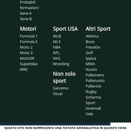
Probabili
formazioni
Serie A
Serie B
Motori
Sport USA
Altri Sport
Formula 1
MLB
Atletica
Formula E
MLS
Boxe
Moto 2
NBA
Frecette
Moto 3
NFL
Golf
MotoGP
NHL
Ippica
Superbike
Wrestling
MMA
WRC
Nuoto
Non solo
Pallamano
sport
Pallanuoto
Pallavolo
Sanremo
Rugby
Oscar
Scherma
Sport
Invernali
Vela
QUESTO SITO NON RAPPRESENTA UNA TESTATA GIORNALISTICA IN QUANTO VIENE