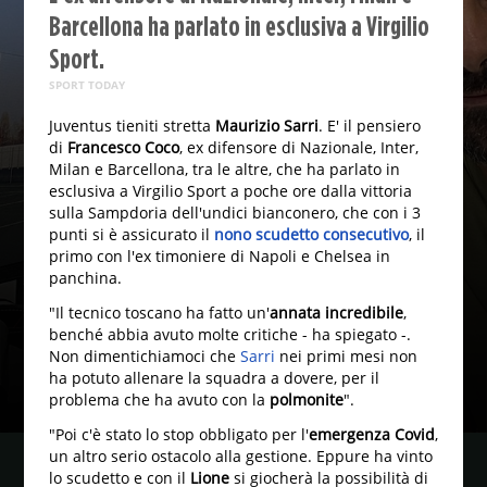
Barcellona ha parlato in esclusiva a Virgilio
Sport.
SPORT TODAY
Juventus tieniti stretta
Maurizio Sarri
. E' il pensiero
di
Francesco Coco
, ex difensore di Nazionale, Inter,
Milan e Barcellona, tra le altre, che ha parlato in
esclusiva a Virgilio Sport a poche ore dalla vittoria
sulla Sampdoria dell'undici bianconero, che con i 3
punti si è assicurato il
nono scudetto consecutivo
, il
primo con l'ex timoniere di Napoli e Chelsea in
panchina.
"Il tecnico toscano ha fatto un'
annata incredibile
,
benché abbia avuto molte critiche - ha spiegato -.
Non dimentichiamoci che
Sarri
nei primi mesi non
ha potuto allenare la squadra a dovere, per il
problema che ha avuto con la
polmonite
".
"Poi c'è stato lo stop obbligato per l'
emergenza Covid
,
un altro serio ostacolo alla gestione. Eppure ha vinto
lo scudetto e con il
Lione
si giocherà la possibilità di