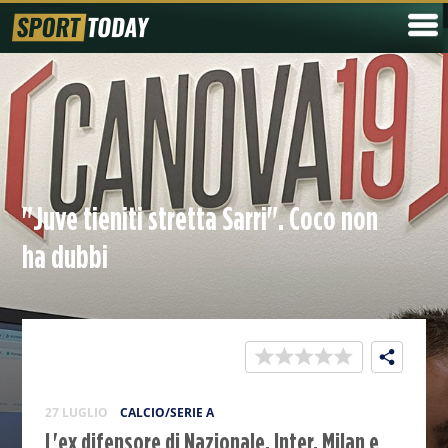
"Juve tieniti stretta Sarri". Coco non
ha dubbi
27 LUGLIO
CALCIO/SERIE A
L'ex difensore di Nazionale, Inter, Milan e