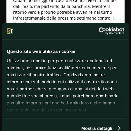
sabato pomeriggio in casa del Genoa. Non in campo
dall'inizio, ma partendo dalla panchina. Mentre il
ritorno vero e proprio potrebbe avvenire nel turno
infrasettimanale della prossima settimana contro il
Napoli.
In sostanza, nulla che faccia pensare a un'assenza di
de Vrij negli unici impegni veramente importanti
rimasti all'Inter in questa stagione: quelli europei.
Nel mese di agosto la formazione di Conte sarà
Questo sito web utilizza i cookie
infatti impegnata nell'ottavo di Europa League contro
Utilizziamo i cookie per personalizzare contenuti ed
gli spagnoli del Getafe.
annunci, per fornire funzionalità dei social media e per
De Vrij è uscito dal campo dopo 23 minuti del match
analizzare il nostro traffico. Condividiamo inoltre
contro la Fiorentina, dopo essersi seduto a terra,
informazioni sul modo in cui utilizza il nostro sito con i
impossibilitato a continuare in campo. Al suo posto
nostri partner che si occupano di analisi dei dati web,
Conte ha inserito Ranocchia. Che, da buon ex,
dovrebbe partire dal primo minuto anche sabato al
pubblicità e social media, i quali potrebbero combinarle
Ferraris.
con altre informazioni che ha fornito loro o che hanno
raccolto dal suo utilizzo dei loro servizi.
#Genoa
#Inter
#Napoli
#SerieA
#StefandeVrij
Mostra dettagli