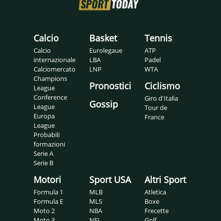
Calcio
Basket
Tennis
Calcio
Eurolegaue
ATP
internazionale
LBA
Padel
Calciomercato
LNP
WTA
Champions
Pronostici
Ciclismo
League
Conference
Giro d'Italia
Gossip
League
Tour de
Europa
France
League
Probabili
formazioni
Serie A
Serie B
Motori
Sport USA
Altri Sport
Formula 1
MLB
Atletica
Formula E
MLS
Boxe
Moto 2
NBA
Frecette
Moto 3
NFL
Golf