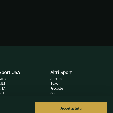
Sport USA
Altri Sport
MLB
Atletica
MLS
Boxe
NBA
Frecette
NFL
Golf
NHL
Ippica
Wrestling
MMA
Nuoto
Accetta tutti
Non solo sport
Pallamano