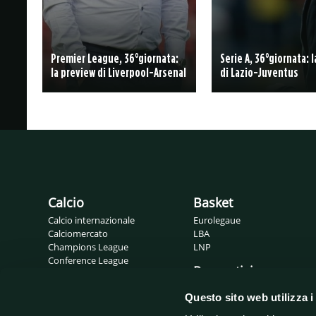
Premier League, 36°giornata:
Serie A, 36°giornata: 
la preview di Liverpool-Arsenal
di Lazio-Juventus
Calcio
Basket
Calcio internazionale
Eurolegaue
Calciomercato
LBA
Champions League
LNP
Conference League
Pronostici
Europa League
Probabili formazioni
Gossip
Questo sito web utilizza i
Serie A
Serie B