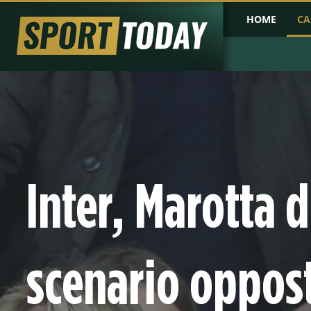
HOME
CA
PRIMA PAGINA
COPPA D'AFRICA
COPPA D'ASIA
PROBABILI FO
Inter, Marotta 
scenario oppost