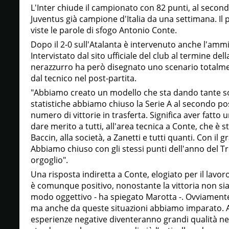
L'Inter chiude il campionato con 82 punti, al secon
Juventus già campione d'Italia da una settimana. Il 
viste le parole di sfogo Antonio Conte.
Dopo il 2-0 sull'Atalanta è intervenuto anche l'am
Intervistato dal sito ufficiale del club al termine de
nerazzurro ha però disegnato uno scenario totalmen
dal tecnico nel post-partita.
"Abbiamo creato un modello che sta dando tante sod
statistiche abbiamo chiuso la Serie A al secondo pos
numero di vittorie in trasferta. Significa aver fatt
dare merito a tutti, all'area tecnica a Conte, che è st
Baccin, alla società, a Zanetti e tutti quanti. Con il
Abbiamo chiuso con gli stessi punti dell'anno del T
orgoglio".
Una risposta indiretta a Conte, elogiato per il lavoro
è comunque positivo, nonostante la vittoria non sia 
modo oggettivo - ha spiegato Marotta -. Ovviamente 
ma anche da queste situazioni abbiamo imparato. 
esperienze negative diventeranno grandi qualità n