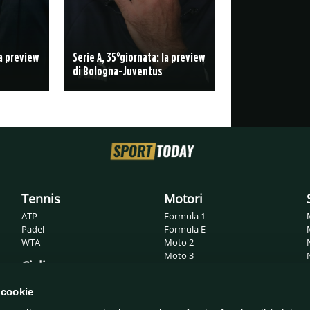
la preview
Serie A, 35°giornata: la preview
di Bologna-Juventus
Tennis
Motori
ATP
Formula 1
Padel
Formula E
WTA
Moto 2
Moto 3
Ciclismo
MotoGP
Superbike
Giro d'Italia
 cookie
WRC
Tour de France