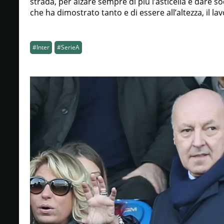
strada, per alzare sempre di più l’asticella e dare s
che ha dimostrato tanto e di essere all’altezza, il lav
#Inter
#SerieA