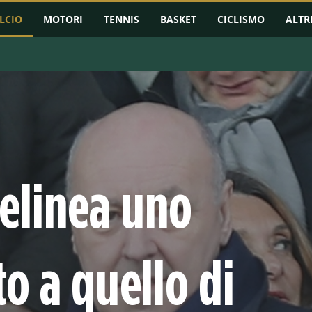
LCIO
MOTORI
TENNIS
BASKET
CICLISMO
ALTR
RMAZIONI
CHAMPIONS LEAGUE
EUROPA LEAGUE
CONFERENCE L
delinea uno
o a quello di