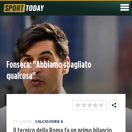
Fonseca: "Abbiamo sbagliato
qualcosa"
31 LUGLIO
CALCIO/SERIE A
Il tecnico della Roma fa un primo bilancio