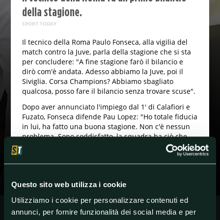
della stagione.
SPORT TODAY
Il tecnico della Roma Paulo Fonseca, alla vigilia del
match contro la Juve, parla della stagione che si sta
per concludere: "A fine stagione farò il bilancio e
dirò com'è andata. Adesso abbiamo la Juve, poi il
Siviglia. Corsa Champions? Abbiamo sbagliato
qualcosa, posso fare il bilancio senza trovare scuse".
Dopo aver annunciato l'impiego dal 1' di Calafiori e
Fuzato, Fonseca difende Pau Lopez: "Ho totale fiducia
in lui, ha fatto una buona stagione. Non c'è nessun
problema. Sono soddisfatto, la squadra ha ciò che
chiedo, anche se è stata una stagione difficile".
#Roma
#SerieA
Questo sito web utilizza i cookie
Utilizziamo i cookie per personalizzare contenuti ed
annunci, per fornire funzionalità dei social media e per