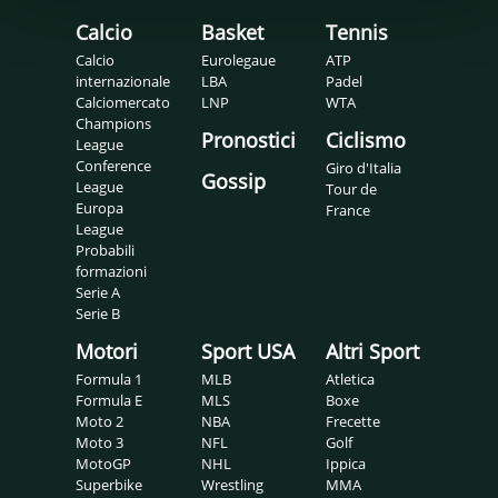
Calcio
Basket
Tennis
Calcio
Eurolegaue
ATP
internazionale
LBA
Padel
Calciomercato
LNP
WTA
Champions
Pronostici
Ciclismo
League
Conference
Giro d'Italia
Gossip
League
Tour de
Europa
France
League
Probabili
formazioni
Serie A
Serie B
Motori
Sport USA
Altri Sport
Formula 1
MLB
Atletica
Formula E
MLS
Boxe
Moto 2
NBA
Frecette
Moto 3
NFL
Golf
MotoGP
NHL
Ippica
Superbike
Wrestling
MMA