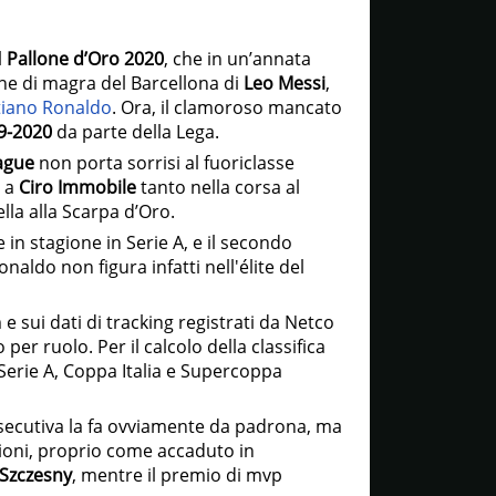
l
Pallone d’Oro 2020
, che in un’annata
one di magra del Barcellona di
Leo Messi
,
tiano Ronaldo
. Ora, il clamoroso mancato
19-2020
da parte della Lega.
ague
non porta sorrisi al fuoriclasse
e a
Ciro Immobile
tanto nella corsa al
lla alla Scarpa d’Oro.
e in stagione in Serie A, e il secondo
aldo non figura infatti nell'élite del
e sui dati di tracking registrati da Netco
 per ruolo. Per il calcolo della classifica
 Serie A, Coppa Italia e Supercoppa
secutiva la fa ovviamente da padrona, ma
gioni, proprio come accaduto in
Szczesny
, mentre il premio di mvp