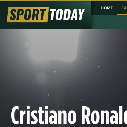
HOME
CA
PRIMA PAGINA
COPPA D'AFRICA
COPPA D'ASIA
PROBABILI FO
Cristiano Ronal