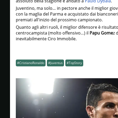
assoluto della stagione è andato a
Paulo Dybala
.
Juventino, ma solo… in pectore anche il miglior gio
con la maglia del Parma e acquistato dai bianconeri
premiati all'inizio del prossimo campionato.
Quanto agli altri ruoli, il miglior difensore è risultato
centrocampista (molto offensivo…) il
Papu Gome
z 
inevitabilmente Ciro Immobile.
#CristianoRonaldo
#Juventus
#TopStory