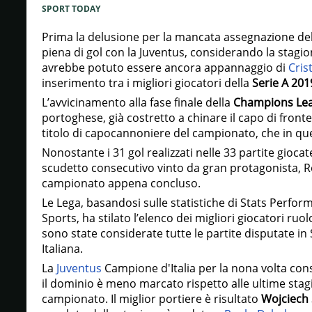
SPORT TODAY
Prima la delusione per la mancata assegnazione de
piena di gol con la Juventus, considerando la stagi
avrebbe potuto essere ancora appannaggio di
Cris
inserimento tra i migliori giocatori della
Serie A 20
L’avvicinamento alla fase finale della
Champions Le
portoghese, già costretto a chinare il capo di front
titolo di capocannoniere del campionato, che in que
Nonostante i 31 gol realizzati nelle 33 partite giocat
scudetto consecutivo vinto da gran protagonista, Ron
campionato appena concluso.
Le Lega, basandosi sulle statistiche di Stats Perform 
Sports, ha stilato l’elenco dei migliori giocatori ruolo
sono state considerate tutte le partite disputate in
Italiana.
La
Juventus
Campione d'Italia per la nona volta con
il dominio è meno marcato rispetto alle ultime sta
campionato. Il miglior portiere è risultato
Wojciech 