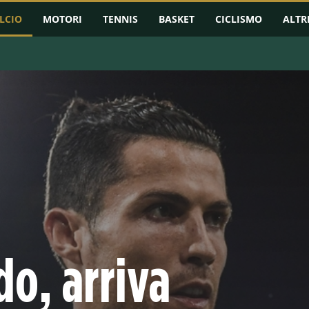
LCIO
MOTORI
TENNIS
BASKET
CICLISMO
ALTR
RMAZIONI
CHAMPIONS LEAGUE
EUROPA LEAGUE
CONFERENCE L
do, arriva