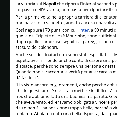
La vittoria sul
Napoli
che riporta l'
Inter
al secondo 
sorpasso dell’Atalanta, non basta per riportare il s
Per la prima volta nella propria carriera di allenatore
non ha vinto lo scudetto, andato ancora una volta a
Così neppure i 79 punti con cui l’
Inter
, a 90 minuti d
quella del Triplete di José Mourinho, sono sufficient
dopo quello clamoroso seguito al pareggio contro la
stesura dei calendari.
Anche se i destinatari non sono stati esplicitati...: 
aspettative, mi rendo anche conto di essere una pe
dispiace, perché sono sempre una persona onesta e
Quando non si racconta la verità per attaccare la 
dà fastidio".
"Ho visto ancora miglioramenti, anche perché abbia
che in questi anni è riuscita a mettere in difficoltà 
noi, che abbiamo fatto una buonissima partita. Gio
che aveva vinto, ed eravamo obbligati a vincere pe
detto non è una posizione troppo bella, perché a vin
teniamo. Abbiamo dato una bella risposta, da squ