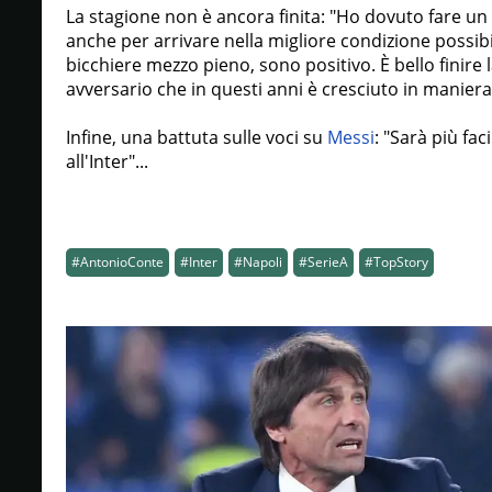
La stagione non è ancora finita: "Ho dovuto fare un p
anche per arrivare nella migliore condizione possibi
bicchiere mezzo pieno, sono positivo. È bello finir
avversario che in questi anni è cresciuto in maniera
Infine, una battuta sulle voci su
Messi
: "Sarà più fa
all'Inter"...
#AntonioConte
#Inter
#Napoli
#SerieA
#TopStory