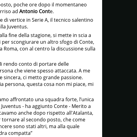
posto, poche ore dopo il momentaneo
orriso ad
Antonio Cont
e.
 di vertice in Serie A, il tecnico salentino
lla Juventus.
alla fine della stagione, si mette in scia a
i per scongiurare un altro sfogo di Conte,
 Roma, con al centro la discussione sulla
"Mi rendo conto di portare delle
rsona che viene spesso attaccata. A me
 sincera, ci metto grande passione.
mia persona, questa cosa non mi piace, mi
mo affrontato una squadra forte, l’unica
la Juventus - ha aggiunto Conte - Merito a
cavamo anche dopo rispetto all'Atalanta,
r tornare al secondo posto, che come
cere sono stati altri, ma alla quale
adra compatta”