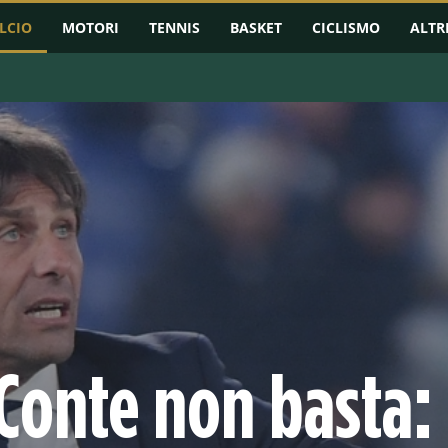
LCIO
MOTORI
TENNIS
BASKET
CICLISMO
ALTR
RMAZIONI
CHAMPIONS LEAGUE
EUROPA LEAGUE
CONFERENCE L
 Conte non basta: