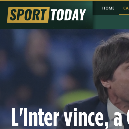
HOME
CA
PRIMA PAGINA
COPPA D'AFRICA
COPPA D'ASIA
PROBABILI FO
L'Inter vince, a