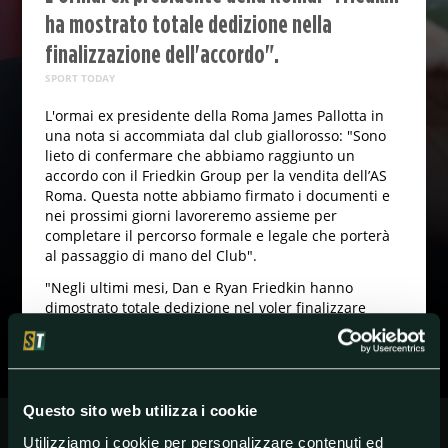
ha mostrato totale dedizione nella
finalizzazione dell'accordo".
SPORT TODAY
L'ormai ex presidente della Roma James Pallotta in
una nota si accommiata dal club giallorosso: "Sono
lieto di confermare che abbiamo raggiunto un
accordo con il Friedkin Group per la vendita dell’AS
Roma. Questa notte abbiamo firmato i documenti e
nei prossimi giorni lavoreremo assieme per
completare il percorso formale e legale che porterà
al passaggio di mano del Club".
"Negli ultimi mesi, Dan e Ryan Friedkin hanno
dimostrato totale dedizione nel voler finalizzare
questo accordo e nel guidare il Club positivamente.
Sono certo che saranno dei grandi futuri proprietari
per l’AS Roma”.
Questo sito web utilizza i cookie
Utilizziamo i cookie per personalizzare contenuti ed
#Roma
#SerieA