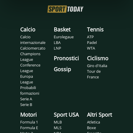
Calcio
Basket
Tennis
Calcio
Eurolegaue
ATP
internazionale
LBA
Padel
Calciomercato
LNP
WTA
Champions
Pronostici
Ciclismo
League
Conference
Giro d'Italia
Gossip
League
Tour de
Europa
France
League
Probabili
formazioni
Serie A
Serie B
Motori
Sport USA
Altri Sport
Formula 1
MLB
Atletica
Formula E
MLS
Boxe