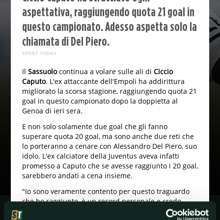
aspettativa, raggiungendo quota 21 goal in
questo campionato. Adesso aspetta solo la
chiamata di Del Piero.
SPORT TODAY
Il
Sassuolo
continua a volare sulle ali di
Ciccio
Caputo
. L'ex attaccante dell'Empoli ha addirittura
migliorato la scorsa stagione, raggiungendo quota 21
goal in questo campionato dopo la doppietta al
Genoa di ieri sera.
E non solo solamente due goal che gli fanno
superare quota 20 goal, ma sono anche due reti che
lo porteranno a cenare con Alessandro Del Piero, suo
idolo. L'ex calciatore della Juventus aveva infatti
promesso a Caputo che se avesse raggiunto i 20 goal,
sarebbero andati a cena insieme.
"Io sono veramente contento per questo traguardo
che ho raggiunto, è un record personale e credo
anche di tutto il Sassuolo. Del Piero mi ha già