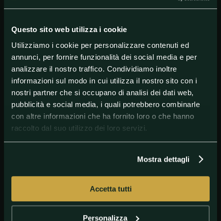
chiamato? Lui la cena l'ha promessa, io l'obiettivo l'ho
raggiunto, quindi aspetto novità da parte lui, non mi
permetterei mai di chiamarlo...".
Questo sito web utilizza i cookie
E queste sono infatti le parole di Caputo a 'Sky Sport'
Utilizziamo i cookie per personalizzare contenuti ed
dopo la vittoria controv il Genoa. Adesso Caputo
aspetta che il telefono squilli...
annunci, per fornire funzionalità dei social media e per
analizzare il nostro traffico. Condividiamo inoltre
informazioni sul modo in cui utilizza il nostro sito con i
nostri partner che si occupano di analisi dei dati web,
#Juventus
#Sassuolo
#SerieA
pubblicità e social media, i quali potrebbero combinarle
con altre informazioni che ha fornito loro o che hanno
raccolto dal suo utilizzo dei loro servizi.
Mostra dettagli
Accetta tutti
Personalizza
GETTY
Caputo Koulibaly - Napoli Sassuolo 25072020