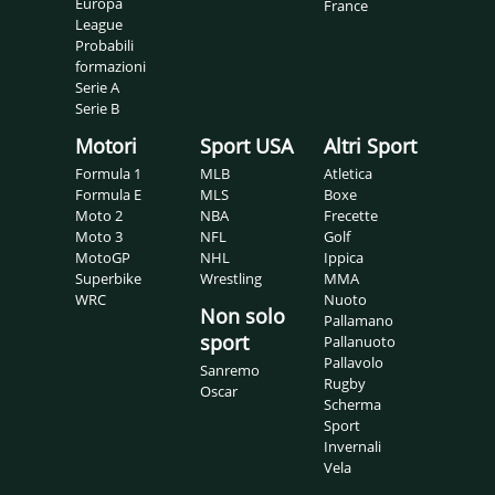
Europa
France
League
Probabili
formazioni
Serie A
Serie B
Motori
Sport USA
Altri Sport
Formula 1
MLB
Atletica
Formula E
MLS
Boxe
Moto 2
NBA
Frecette
Moto 3
NFL
Golf
MotoGP
NHL
Ippica
Superbike
Wrestling
MMA
WRC
Nuoto
Non solo
Pallamano
sport
Pallanuoto
Pallavolo
Sanremo
Rugby
Oscar
Scherma
Sport
Invernali
Vela