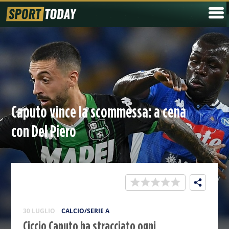
Caputo vince la scommessa: a cena
con Del Piero
30 LUGLIO
CALCIO/SERIE A
Ciccio Caputo ha stracciato ogni