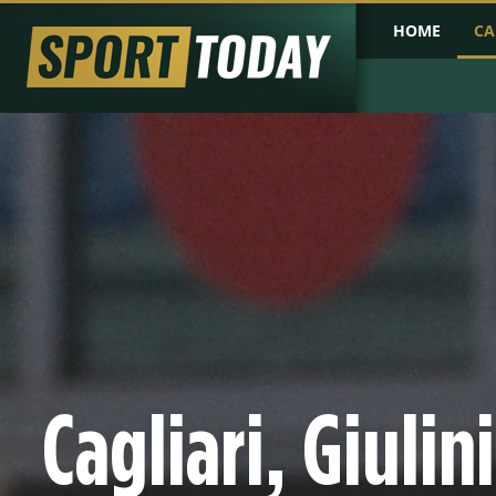
HOME
CA
PRIMA PAGINA
COPPA D'AFRICA
COPPA D'ASIA
PROBABILI FO
Cagliari, Giulin