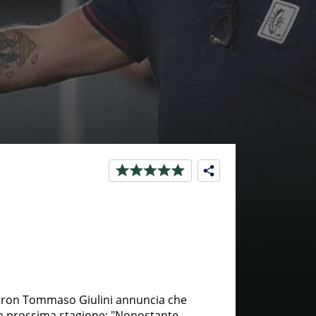
 patron Tommaso Giulini annuncia che
la prossima stagione: "Nonostante