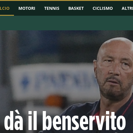
LCIO
MOTORI
TENNIS
BASKET
CICLISMO
ALTR
RMAZIONI
CHAMPIONS LEAGUE
EUROPA LEAGUE
CONFERENCE L
i dà il benservito