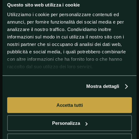
Questo sito web utilizza i cookie
Utilizziamo i cookie per personalizzare contenuti ed
#A.Conte
#AntonioConte
#Europe
#Inter
annunci, per fornire funzionalità dei social media e per
analizzare il nostro traffico. Condividiamo inoltre
#UEFAEuropaLeague
informazioni sul modo in cui utilizza il nostro sito con i
nostri partner che si occupano di analisi dei dati web,
pubblicità e social media, i quali potrebbero combinarle
con altre informazioni che ha fornito loro o che hanno
raccolto dal suo utilizzo dei loro servizi.
Mostra dettagli
Accetta tutti
GETTY IMAGES
lukaku, conte
Personalizza