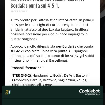
Bordalàs punta sul 4-5-1.
SPORT TODAY
Tutto pronto per l'attesa sfida Inter-Getafe. In palio il
pass per le Final Eight di Europa League. Conte si
affida, in attacco, al duo Lukaku-Lautaro. In difesa
possibile occasione per Godin (poco impiegato in
questa stagione).
Approccio molto difensivista per Bordalàs che punta
sul 4-5-1 con Mata unica vera punta. Gli spagnoli
hanno nella difesa il loro punto di forza (37 gol subiti
in Liga, uno in meno del Barcellona).
Probabili formazioni:
INTER (3-5-2):
Handanovic; Godin, De Vrij, Bastoni;
D'Ambrosio, Barella, Brozovic, Gagliardini, Young;
Lukaku, Lautaro. All. Conte.
GETAFE (4-5-1):
David Soria; Damian Suarez, Djené,
Etxeita, Olivera; Nyom, Maksimovic, Arambarri, Timor,
Cuccurella; Mata. All. Bordalás