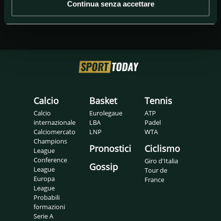
Continua senza accettare
Calcio
Basket
Tennis
Calcio
Eurolegaue
ATP
internazionale
LBA
Padel
Calciomercato
LNP
WTA
Champions
Pronostici
Ciclismo
League
Conference
Giro d'Italia
Gossip
League
Tour de
Europa
France
League
Probabili
formazioni
Serie A