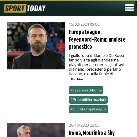
15/02/2024 09:00
Europa League,
Feyenoord-Roma: analisi e
pronostico
I giallorossi di Daniele De Rossi
fanno visita agli olandesi nei
playoff per accedere agli ottavi
di finale: i precedenti parlano
italiano, e quella finale di
Tirana...
#Feyenoord-Roma
#Probabiliformazioni
#UEFAEuropaLeague
26/10/2023 23:55
Roma, Mourinho a Sky