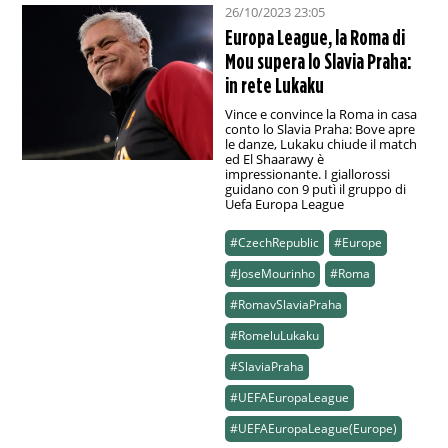
26/10/2023 23:05
Europa League, la Roma di
Mou supera lo Slavia Praha:
in rete Lukaku
Vince e convince la Roma in casa
conto lo Slavia Praha: Bove apre
le danze, Lukaku chiude il match
ed El Shaarawy è
impressionante. I giallorossi
guidano con 9 putì il gruppo di
Uefa Europa League
#CzechRepublic
#Europe
#JoseMourinho
#Roma
#RomavSlaviaPraha
#RomeluLukaku
#SlaviaPraha
#UEFAEuropaLeague
#UEFAEuropaLeague(Europe)