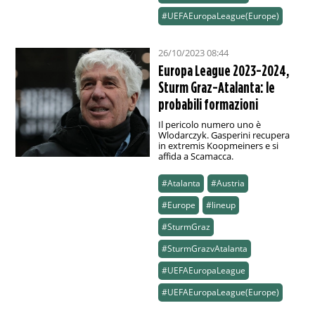
#UEFAEuropaLeague(Europe)
26/10/2023 08:44
Europa League 2023-2024,
Sturm Graz-Atalanta: le
probabili formazioni
Il pericolo numero uno è
Wlodarczyk. Gasperini recupera
in extremis Koopmeiners e si
affida a Scamacca.
#Atalanta
#Austria
#Europe
#lineup
#SturmGraz
#SturmGrazvAtalanta
#UEFAEuropaLeague
#UEFAEuropaLeague(Europe)