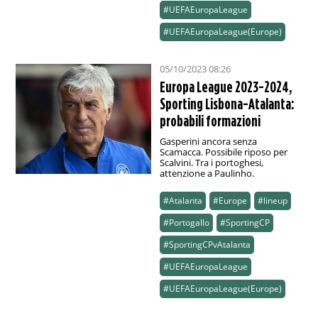
#UEFAEuropaLeague
#UEFAEuropaLeague(Europe)
05/10/2023 08:26
Europa League 2023-2024,
Sporting Lisbona-Atalanta:
probabili formazioni
Gasperini ancora senza
Scamacca. Possibile riposo per
Scalvini. Tra i portoghesi,
attenzione a Paulinho.
#Atalanta
#Europe
#lineup
#Portogallo
#SportingCP
#SportingCPvAtalanta
#UEFAEuropaLeague
#UEFAEuropaLeague(Europe)