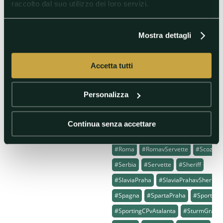
raccolto dal suo utilizzo dei loro servizi.
#Norvegia
#Olanda
#OlympiakosPiraeus
Mostra dettagli
#OlympiqueMarseille
#OlympiqueMarseillevBrighton&HoveA
Accetta tutti
#Panathinaikos
#Poland
#Portogal
#Qarabağ
#RakówCzęstochowa
Personalizza
#RakówCzęstochowavSturmGraz
#Rangers
#RealBetis
Continua senza accettare
#RealBetisvSpartaPraha
#Rennes
#Roma
#RomavServette
#Scozia
#Serbia
#Servette
#Sheriff
#SlaviaPraha
#SlaviaPrahavSheriff
#Spagna
#SpartaPraha
#Sporting
#SportingCPvAtalanta
#SturmGraz