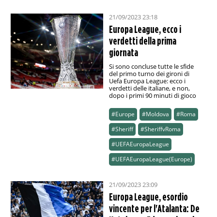
21/09/2023 23:18
Europa League, ecco i
verdetti della prima
giornata
Si sono concluse tutte le sfide
del primo turno dei gironi di
Uefa Europa League: ecco i
verdetti delle italiane, e non,
dopo i primi 90 minuti di gioco
#Europe
#Moldova
#Roma
#Sheriff
#SheriffvRoma
#UEFAEuropaLeague
#UEFAEuropaLeague(Europe)
21/09/2023 23:09
Europa League, esordio
vincente per l'Atalanta: De