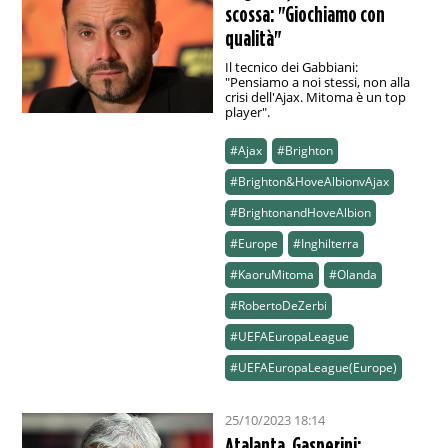
scossa: "Giochiamo con
qualità"
Il tecnico dei Gabbiani:
"Pensiamo a noi stessi, non alla
crisi dell'Ajax. Mitoma è un top
player".
#Ajax
#Brighton
#Brighton&HoveAlbionvAjax
#BrightonandHoveAlbion
#Europe
#Inghilterra
#KaoruMitoma
#Olanda
#RobertoDeZerbi
#UEFAEuropaLeague
#UEFAEuropaLeague(Europe)
25/10/2023 18:14
Atalanta, Gasperini: