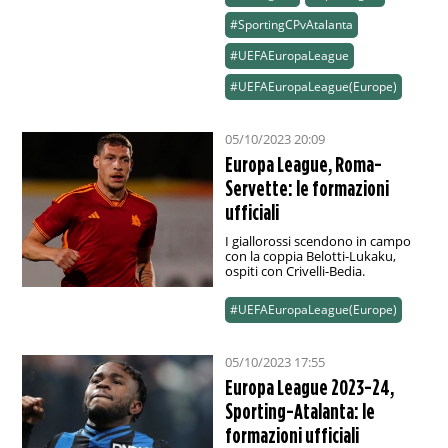
#SportingCPvAtalanta
#UEFAEuropaLeague
#UEFAEuropaLeague(Europe)
05/10/2023 20:09
Europa League, Roma-
Servette: le formazioni
ufficiali
I giallorossi scendono in campo
con la coppia Belotti-Lukaku,
ospiti con Crivelli-Bedia.
#UEFAEuropaLeague(Europe)
05/10/2023 17:55
Europa League 2023-24,
Sporting-Atalanta: le
formazioni ufficiali