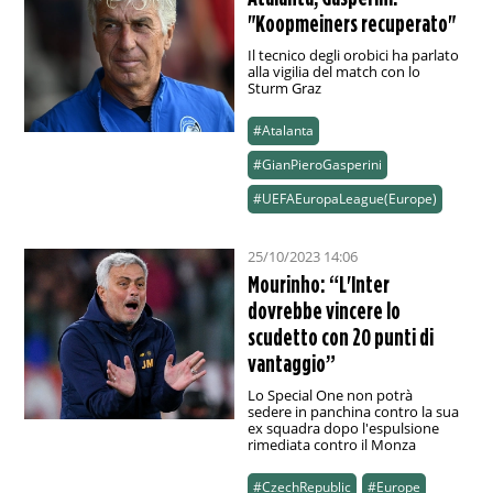
"Koopmeiners recuperato"
Il tecnico degli orobici ha parlato
alla vigilia del match con lo
Sturm Graz
#Atalanta
#GianPieroGasperini
#UEFAEuropaLeague(Europe)
25/10/2023 14:06
Mourinho: “L'Inter
dovrebbe vincere lo
scudetto con 20 punti di
vantaggio”
Lo Special One non potrà
sedere in panchina contro la sua
ex squadra dopo l'espulsione
rimediata contro il Monza
#CzechRepublic
#Europe