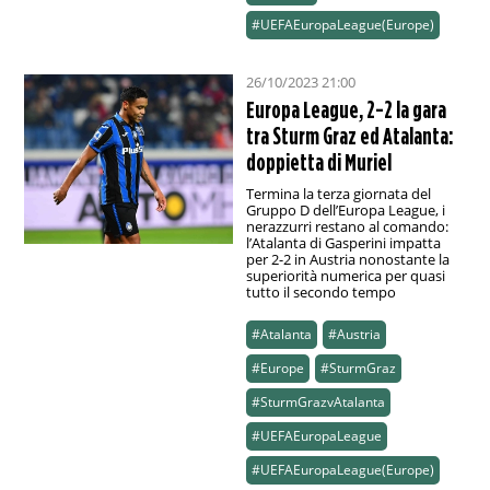
#UEFAEuropaLeague(Europe)
26/10/2023 21:00
Europa League, 2-2 la gara
tra Sturm Graz ed Atalanta:
doppietta di Muriel
Termina la terza giornata del
Gruppo D dell’Europa League, i
nerazzurri restano al comando:
l’Atalanta di Gasperini impatta
per 2-2 in Austria nonostante la
superiorità numerica per quasi
tutto il secondo tempo
#Atalanta
#Austria
#Europe
#SturmGraz
#SturmGrazvAtalanta
#UEFAEuropaLeague
#UEFAEuropaLeague(Europe)