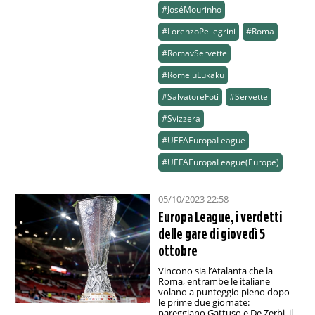
#JoséMourinho
#LorenzoPellegrini
#Roma
#RomavServette
#RomeluLukaku
#SalvatoreFoti
#Servette
#Svizzera
#UEFAEuropaLeague
#UEFAEuropaLeague(Europe)
05/10/2023 22:58
Europa League, i verdetti
delle gare di giovedì 5
ottobre
Vincono sia l’Atalanta che la
Roma, entrambe le italiane
volano a punteggio pieno dopo
le prime due giornate:
pareggiano Gattuso e De Zerbi, il