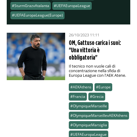
#SturmGrazvAtalanta
#UEFAEuropaLeague
#UEFAEuropaLeague(Europe)
26/10/2023 11:11
OM, Gattuso carica i suoi:
"Una vittoria è
obbligatoria"
Il tecnico non vuole cali di
concentrazione nella sfida di
Europa League con l'AEK Atene.
#AEKAthens
#Europe
#Francia
#Grecia
#OlympiqueMarseille
#OlympiqueMarseillevAEKAthens
#OlympiqueMarsiglia
#UEFAEuropaLeague