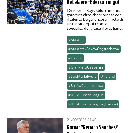
Ketelaere-Ederson in gol
I Gasperini Boys sbloccano una
gara tutt'altro che vibrante con
il talento belga, ancora in rete di
testa: raddoppia con la
specialità della casa il brasiliano.
#Atalanta
#AtalantavRakówCzęstochowa
#Europe
#GianPieroGasperini
#LuisMurielFruto
#Poland
#RakówCzęstochowa
#UEFAEuropaLeague
#UEFAEuropaLeague(Europe)
21/09/2023 21:49
Roma: "Renato Sanches?