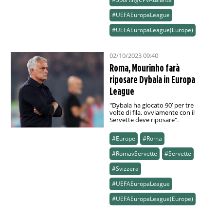
#UEFAEuropaLeague
#UEFAEuropaLeague(Europe)
02/10/2023 09:40
Roma, Mourinho farà
riposare Dybala in Europa
League
"Dybala ha giocato 90’ per tre
volte di fila, ovviamente con il
Servette deve riposare".
#Europe
#Roma
#RomavServette
#Servette
#Svizzera
#UEFAEuropaLeague
#UEFAEuropaLeague(Europe)