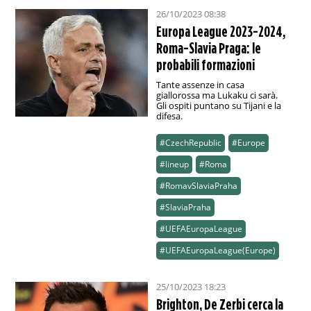
26/10/2023 08:38
Europa League 2023-2024,
Roma-Slavia Praga: le
probabili formazioni
Tante assenze in casa
giallorossa ma Lukaku ci sarà.
Gli ospiti puntano su Tijani e la
difesa.
#CzechRepublic
#Europe
#lineup
#Roma
#RomavSlaviaPraha
#SlaviaPraha
#UEFAEuropaLeague
#UEFAEuropaLeague(Europe)
25/10/2023 18:23
Brighton, De Zerbi cerca la