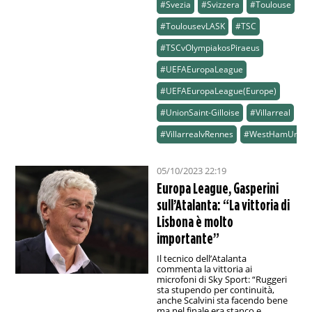
#Svezia
#Svizzera
#Toulouse
#ToulousevLASK
#TSC
#TSCvOlympiakosPiraeus
#UEFAEuropaLeague
#UEFAEuropaLeague(Europe)
#UnionSaint-Gilloise
#Villarreal
#VillarrealvRennes
#WestHamUnite
05/10/2023 22:19
Europa League, Gasperini
sull’Atalanta: “La vittoria di
Lisbona è molto
importante”
Il tecnico dell’Atalanta
commenta la vittoria ai
microfoni di Sky Sport: “Ruggeri
sta stupendo per continuità,
anche Scalvini sta facendo bene
ma nel finale era stanco e