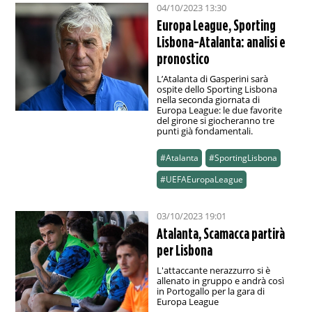
04/10/2023 13:30
Europa League, Sporting
Lisbona-Atalanta: analisi e
pronostico
L’Atalanta di Gasperini sarà
ospite dello Sporting Lisbona
nella seconda giornata di
Europa League: le due favorite
del girone si giocheranno tre
punti già fondamentali.
#Atalanta
#SportingLisbona
#UEFAEuropaLeague
03/10/2023 19:01
Atalanta, Scamacca partirà
per Lisbona
L'attaccante nerazzurro si è
allenato in gruppo e andrà così
in Portogallo per la gara di
Europa League