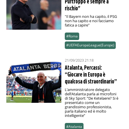
Purtroppo è sempre a
rischio"
"Il Bayern non ha capito, il PSG
non ha capito e noi facciamo
fatica a capire"
#Roma
#UEFAEuropaLeague(Europe)
21/09/2023 21:18
Atalanta, Percassi:
“Giocare in Europa è
qualcosa di straordinario”
L’amministratore delegato
dell’Atalanta parla ai microfoni
di Sky Sport: “De Ketelaere? Si è
presentato come un
grandissimo professionista,
parla italiano ed è molto
intelligente”
#Atalanta