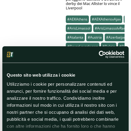
derby dei Mac Allister lo vince il
Liverpool
#AEKAthens
#AEKAthensvAjax
#Aj
#ArisLimassol
#ArisLimassolvRange
#Atalanta
#Austria
#Azerbaijan
#BayerLeverkusen
#Belgio
#Brigh
#Cyprus
#CzechRepublic
#Europe
#Francia
#Freiburg
#FreiburgvWestHamUnited
#German
Questo sito web utilizza i cookie
#Grecia
#Häcken
#HäckenvQarab
Utilizziamo i cookie per personalizzare contenuti ed
annunci, per fornire funzionalità dei social media e per
#Inghilterra
#Israele
#LASK
analizzare il nostro traffico. Condividiamo inoltre
#Liverpool
#LiverpoolvUnionSaint-Gil
informazioni sul modo in cui utilizza il nostro sito con i
#MaccabiHaifa
nostri partner che si occupano di analisi dei dati web,
#MaccabiHaifavPanathinaikos
#Mol
pubblicità e social media, i quali potrebbero combinarle
con altre informazioni che ha fornito loro o che hanno
#MoldevBayerLeverkusen
#Moldova