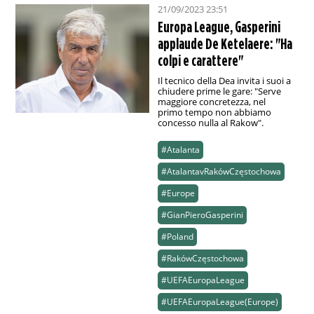
21/09/2023 23:51
Europa League, Gasperini
applaude De Ketelaere: "Ha
colpi e carattere"
Il tecnico della Dea invita i suoi a
chiudere prime le gare: "Serve
maggiore concretezza, nel
primo tempo non abbiamo
concesso nulla al Rakow".
#Atalanta
#AtalantavRakówCzęstochowa
#Europe
#GianPieroGasperini
#Poland
#RakówCzęstochowa
#UEFAEuropaLeague
#UEFAEuropaLeague(Europe)