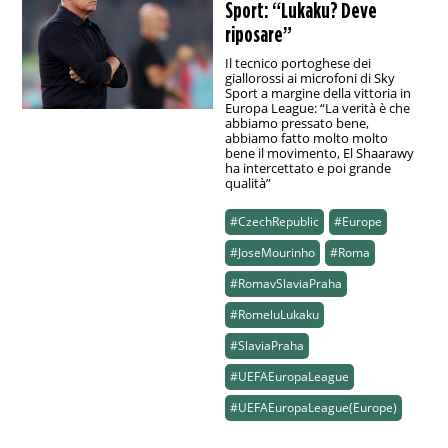
Sport: “Lukaku? Deve
riposare”
Il tecnico portoghese dei
giallorossi ai microfoni di Sky
Sport a margine della vittoria in
Europa League: “La verità è che
abbiamo pressato bene,
abbiamo fatto molto molto
bene il movimento, El Shaarawy
ha intercettato e poi grande
qualità”
#CzechRepublic
#Europe
#JoseMourinho
#Roma
#RomavSlaviaPraha
#RomeluLukaku
#SlaviaPraha
#UEFAEuropaLeague
#UEFAEuropaLeague(Europe)