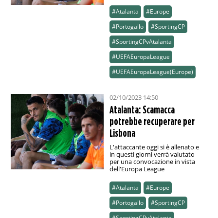
#Atalanta
#Europe
#Portogallo
#SportingCP
#SportingCPvAtalanta
#UEFAEuropaLeague
#UEFAEuropaLeague(Europe)
02/10/2023 14:50
Atalanta: Scamacca
potrebbe recuperare per
Lisbona
L'attaccante oggi si è allenato e
in questi giorni verrà valutato
per una convocazione in vista
dell'Europa League
#Atalanta
#Europe
#Portogallo
#SportingCP
#SportingCPvAtalanta