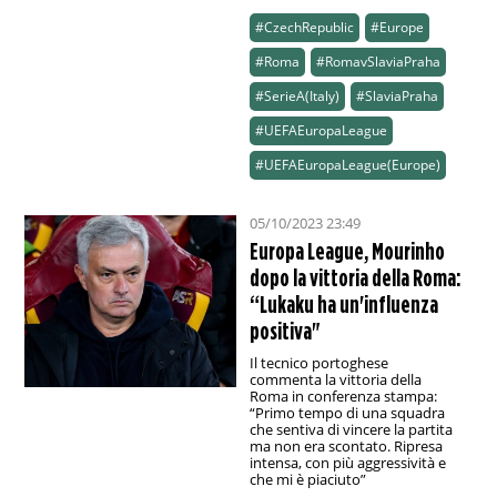
#CzechRepublic
#Europe
#Roma
#RomavSlaviaPraha
#SerieA(Italy)
#SlaviaPraha
#UEFAEuropaLeague
#UEFAEuropaLeague(Europe)
05/10/2023 23:49
Europa League, Mourinho
dopo la vittoria della Roma:
“Lukaku ha un'influenza
positiva"
Il tecnico portoghese
commenta la vittoria della
Roma in conferenza stampa:
“Primo tempo di una squadra
che sentiva di vincere la partita
ma non era scontato. Ripresa
intensa, con più aggressività e
che mi è piaciuto”