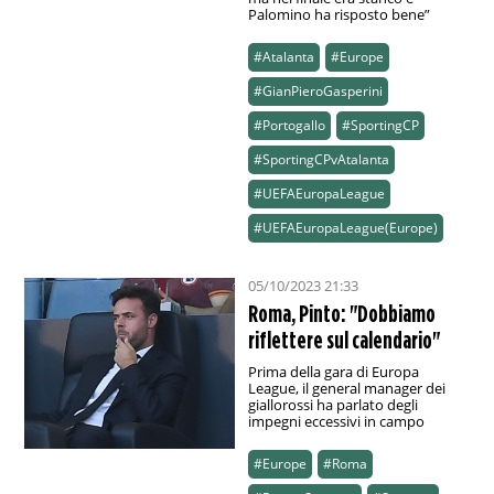
Palomino ha risposto bene”
#Atalanta
#Europe
#GianPieroGasperini
#Portogallo
#SportingCP
#SportingCPvAtalanta
#UEFAEuropaLeague
#UEFAEuropaLeague(Europe)
05/10/2023 21:33
Roma, Pinto: "Dobbiamo
riflettere sul calendario"
Prima della gara di Europa
League, il general manager dei
giallorossi ha parlato degli
impegni eccessivi in campo
#Europe
#Roma