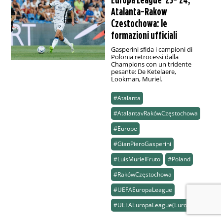
Atalanta-Rakow
Czestochowa: le
formazioni ufficiali
Gasperini sfida i campioni di
Polonia retrocessi dalla
Champions con un tridente
pesante: De Ketelaere,
Lookman, Muriel.
#Atalanta
#AtalantavRakówCzęstochowa
#Europe
#GianPieroGasperini
#LuisMurielFruto
#Poland
#RakówCzęstochowa
#UEFAEuropaLeague
#UEFAEuropaLeague(Europe)