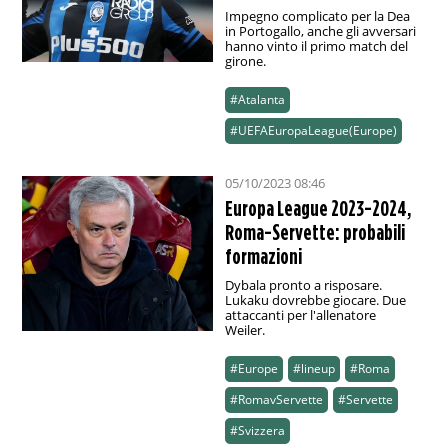
Impegno complicato per la Dea
in Portogallo, anche gli avversari
hanno vinto il primo match del
girone.
#Atalanta
#UEFAEuropaLeague(Europe)
05/10/2023 08:46
Europa League 2023-2024,
Roma-Servette: probabili
formazioni
Dybala pronto a risposare.
Lukaku dovrebbe giocare. Due
attaccanti per l'allenatore
Weiler.
#Europe
#lineup
#Roma
#RomavServette
#Servette
#Svizzera