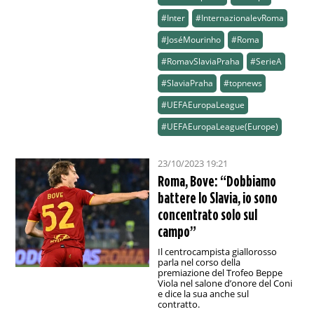
#Inter
#InternazionalevRoma
#JoséMourinho
#Roma
#RomavSlaviaPraha
#SerieA
#SlaviaPraha
#topnews
#UEFAEuropaLeague
#UEFAEuropaLeague(Europe)
23/10/2023 19:21
Roma, Bove: “Dobbiamo
battere lo Slavia, io sono
concentrato solo sul
campo”
Il centrocampista giallorosso
parla nel corso della
premiazione del Trofeo Beppe
Viola nel salone d’onore del Coni
e dice la sua anche sul
contratto.