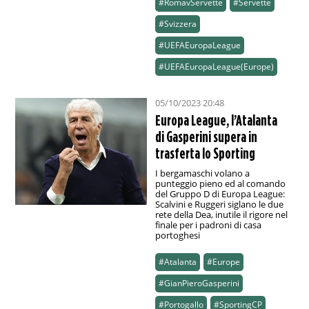
#RomavServette
#Servette
#Svizzera
#UEFAEuropaLeague
#UEFAEuropaLeague(Europe)
05/10/2023 20:48
Europa League, l’Atalanta
di Gasperini supera in
trasferta lo Sporting
I bergamaschi volano a
punteggio pieno ed al comando
del Gruppo D di Europa League:
Scalvini e Ruggeri siglano le due
rete della Dea, inutile il rigore nel
finale per i padroni di casa
portoghesi
#Atalanta
#Europe
#GianPieroGasperini
#Portogallo
#SportingCP