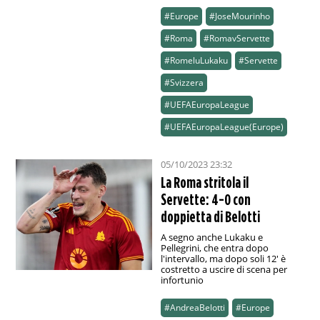
#Europe
#JoseMourinho
#Roma
#RomavServette
#RomeluLukaku
#Servette
#Svizzera
#UEFAEuropaLeague
#UEFAEuropaLeague(Europe)
05/10/2023 23:32
La Roma stritola il
Servette: 4-0 con
doppietta di Belotti
A segno anche Lukaku e
Pellegrini, che entra dopo
l'intervallo, ma dopo soli 12' è
costretto a uscire di scena per
infortunio
#AndreaBelotti
#Europe