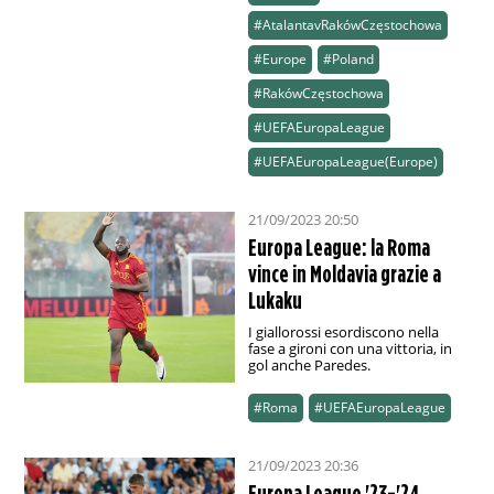
#AtalantavRakówCzęstochowa
#Europe
#Poland
#RakówCzęstochowa
#UEFAEuropaLeague
#UEFAEuropaLeague(Europe)
21/09/2023 20:50
Europa League: la Roma
vince in Moldavia grazie a
Lukaku
I giallorossi esordiscono nella
fase a gironi con una vittoria, in
gol anche Paredes.
#Roma
#UEFAEuropaLeague
21/09/2023 20:36
Europa League '23-'24,