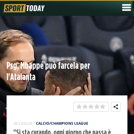
Psg, Mbappé può farcela per
l'Atalanta
30 LUGLIO
CALCIO/CHAMPIONS LEAGUE
"Si sta curando, ogni giorno che passa è