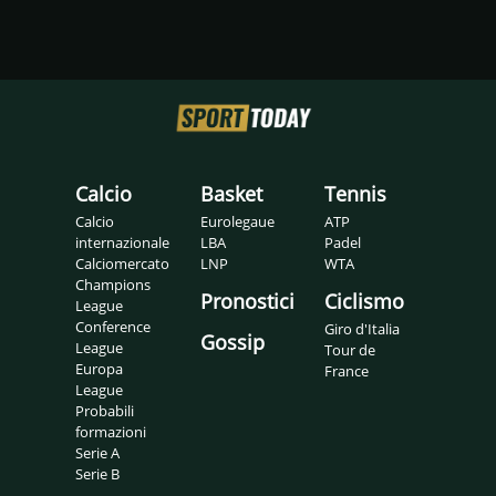
Calcio
Basket
Tennis
Calcio
Eurolegaue
ATP
internazionale
LBA
Padel
Calciomercato
LNP
WTA
Champions
Pronostici
Ciclismo
League
Conference
Giro d'Italia
Gossip
League
Tour de
Europa
France
League
Probabili
formazioni
Serie A
Serie B