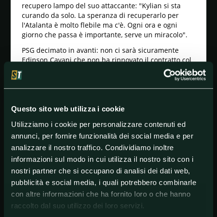
recupero lampo del suo attaccante: "Kylian si sta
curando da solo. La speranza di recuperarlo per
l'Atalanta è molto flebile ma c'è. Ogni ora e ogni
giorno che passa è importante, serve un miracolo".
PSG decimato in avanti: non ci sarà sicuramente
Edinson Cavani che non ha rinnovato il contratto col
club fino al 31 agosto.
"Siamo senza Mbappé e Cavani, ma possiamo
giocare con Di Maria, Sarabia e Choupo-Moting. Non
avere a disposizione Mbappé ci penalizza ma
Questo sito web utilizza i cookie
troveremo una soluzione".
Utilizziamo i cookie per personalizzare contenuti ed
Mbappé sta facendo di tutto per riuscire
annunci, per fornire funzionalità dei social media e per
nell'impresa di esserci il 12 agosto in Portogallo:
analizzare il nostro traffico. Condividiamo inoltre
allenamenti in piscina anche di notte per vincere la
corsa contro il tempo e non perdersi la serata di gala
informazioni sul modo in cui utilizza il nostro sito con i
più importante.
nostri partner che si occupano di analisi dei dati web,
pubblicità e social media, i quali potrebbero combinarle
con altre informazioni che ha fornito loro o che hanno
raccolto dal suo utilizzo dei loro servizi.
#Atalanta
#ChampionsLeague
#Europe
#Francia