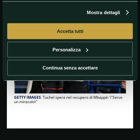
#K.Mbappé
#KylianMbappe
#ParisSaint-Germain
Mostra dettagli
#T.Tuchel
#ThomasTuchel
Accetta tutti
Personalizza
Continua senza accettare
GETTY IMAGES
Tuchel spera nel recupero di Mbappé: \"Serve
un miracolo\"