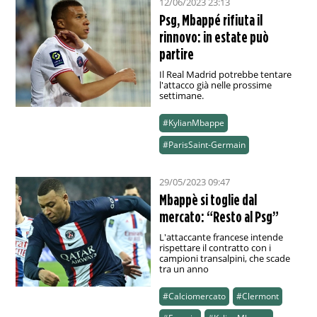
12/06/2023 23:13
Psg, Mbappé rifiuta il
rinnovo: in estate può
partire
Il Real Madrid potrebbe tentare
l'attacco già nelle prossime
settimane.
#KylianMbappe
#ParisSaint-Germain
29/05/2023 09:47
Mbappè si toglie dal
mercato: “Resto al Psg”
L'attaccante francese intende
rispettare il contratto con i
campioni transalpini, che scade
tra un anno
#Calciomercato
#Clermont