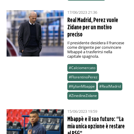
17/06/2023 21:36
Real Madrid, Perez vuole
Zidane per un motivo
preciso
Il presidente desidera il francese
come dirigente per convincere
Mbappé a trasferirsi nella
capitale spagnola.
#Calciomercato
#FlorentinoPerez
#KylianMbappe
#RealMadrid
#ZinedineZidane
15/06/2023 19:59
Mbappè e il suo futuro: “La
mia unica opzione è restare
al PSG”