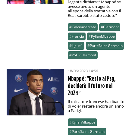
l’agente dichiara: “ Mbappé se
avesse avuto un agente
all'epoca della trattativa con il
Real, sarebbe stato ceduto”
#Calciomercato
#Clermont
#Francia
#KylianMbappe
#Ligue1
#ParisSaint-Germain
#PSGvClermont
18/06/2023 14:56
Mbappé: "Resto al Psg,
deciderò il futuro nel
2024"
Il calciatore francese ha ribadito
di voler restare ancora un anno
a Parigi.
#KylianMbappe
#ParisSaint-Germain