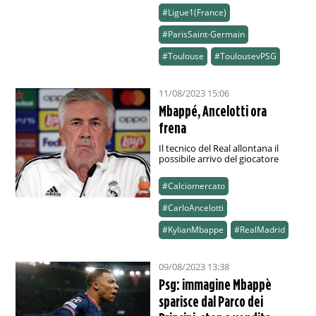
#Ligue1(France)
#ParisSaint-Germain
#Toulouse
#ToulousevPSG
11/08/2023 15:06
Mbappé, Ancelotti ora
frena
Il tecnico del Real allontana il
possibile arrivo del giocatore
#Calciomercato
#CarloAncelotti
#KylianMbappe
#RealMadrid
09/08/2023 13:38
Psg: immagine Mbappè
sparisce dal Parco dei