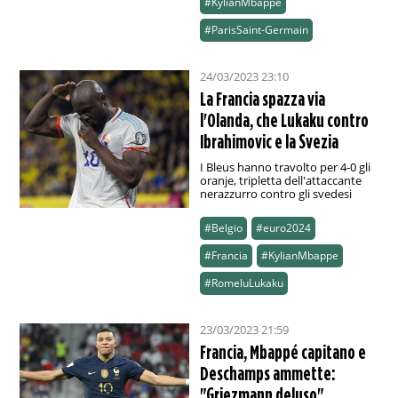
#KylianMbappe
#ParisSaint-Germain
24/03/2023 23:10
La Francia spazza via
l'Olanda, che Lukaku contro
Ibrahimovic e la Svezia
I Bleus hanno travolto per 4-0 gli
oranje, tripletta dell'attaccante
nerazzurro contro gli svedesi
#Belgio
#euro2024
#Francia
#KylianMbappe
#RomeluLukaku
23/03/2023 21:59
Francia, Mbappé capitano e
Deschamps ammette:
"Griezmann deluso"