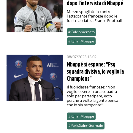
dopo l'intervista di Mbappé
Mezzo spogliatoio contro
l'attaccante francese dopo le
frasi rilasciate a France Football
#Calciomercato
#KylianMbappe
08/07/2023 13:02
Mbappé si espone: "Psg
squadra divisiva, io voglio la
Champions"
Il fuoriclasse francese: "Non
voglio essere in una squadra
solo per partecipare, ecco
perché a volte la gente pensa
che io sia arrogante".
#KylianMbappe
#ParisSaint-Germain