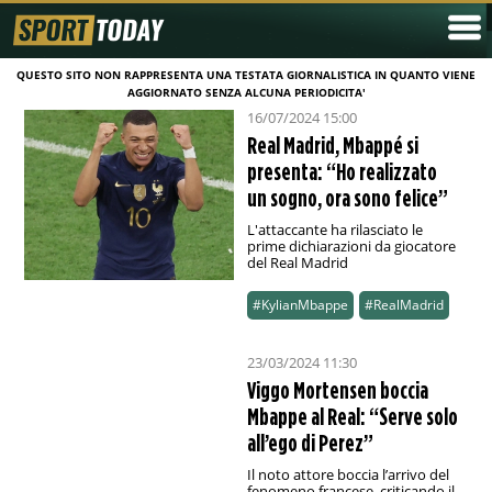
QUESTO SITO NON RAPPRESENTA UNA TESTATA GIORNALISTICA IN QUANTO VIENE
AGGIORNATO SENZA ALCUNA PERIODICITA'
16/07/2024 15:00
Real Madrid, Mbappé si
presenta: “Ho realizzato
un sogno, ora sono felice”
L'attaccante ha rilasciato le
prime dichiarazioni da giocatore
del Real Madrid
#KylianMbappe
#RealMadrid
23/03/2024 11:30
Viggo Mortensen boccia
Mbappe al Real: “Serve solo
all’ego di Perez”
Il noto attore boccia l’arrivo del
fenomeno francese, criticando il