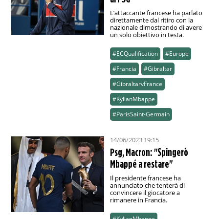
L’attaccante francese ha parlato
direttamente dal ritiro con la
nazionale dimostrando di avere
un solo obiettivo in testa.
#ECQualification
#Europe
#Francia
#Gibraltar
#GibraltarvFrance
#KylianMbappe
#ParisSaint-Germain
14/06/2023 19:15
Psg, Macron: "Spingerò
Mbappé a restare"
Il presidente francese ha
annunciato che tenterà di
convincere il giocatore a
rimanere in Francia.
#KylianMbappe