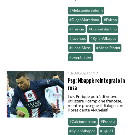
#AleksanderSeferin
#DiegoMaradona
#Falcao
#Francia
#GianniInfantino
#Juventus
#KylianMbappe
#LionelMessi
#MichelPlatini
#SeppBlatter
13/08/2023 11:17
Psg: Mbappè reintegrato in
rosa
Luis Enrique potrà di nuovo
utilizzare il campione francese,
mentre prosegue il dialogo con
il presidente Al-Khelaifi
#Calciomercato
#Francia
#KylianMbappe
#Ligue1