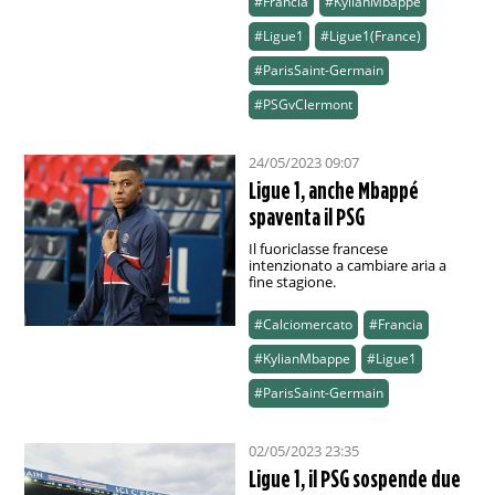
#Francia
#KylianMbappe
#Ligue1
#Ligue1(France)
#ParisSaint-Germain
#PSGvClermont
24/05/2023 09:07
Ligue 1, anche Mbappé
spaventa il PSG
Il fuoriclasse francese
intenzionato a cambiare aria a
fine stagione.
#Calciomercato
#Francia
#KylianMbappe
#Ligue1
#ParisSaint-Germain
02/05/2023 23:35
Ligue 1, il PSG sospende due