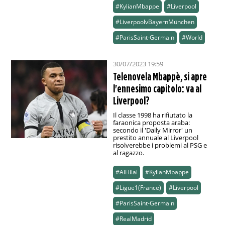
#KylianMbappe
#Liverpool
#LiverpoolvBayernMünchen
#ParisSaint-Germain
#World
30/07/2023 19:59
Telenovela Mbappè, si apre
l'ennesimo capitolo: va al
Liverpool?
Il classe 1998 ha rifiutato la
faraonica proposta araba:
secondo il 'Daily Mirror' un
prestito annuale al Liverpool
risolverebbe i problemi al PSG e
al ragazzo.
#AlHilal
#KylianMbappe
#Ligue1(France)
#Liverpool
#ParisSaint-Germain
#RealMadrid