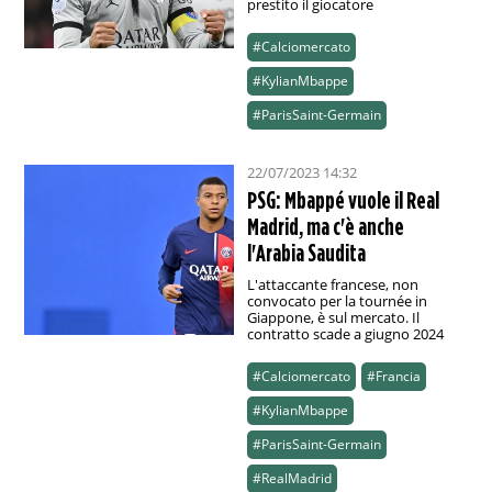
prestito il giocatore
#Calciomercato
#KylianMbappe
#ParisSaint-Germain
22/07/2023 14:32
PSG: Mbappé vuole il Real
Madrid, ma c'è anche
l'Arabia Saudita
L'attaccante francese, non
convocato per la tournée in
Giappone, è sul mercato. Il
contratto scade a giugno 2024
#Calciomercato
#Francia
#KylianMbappe
#ParisSaint-Germain
#RealMadrid