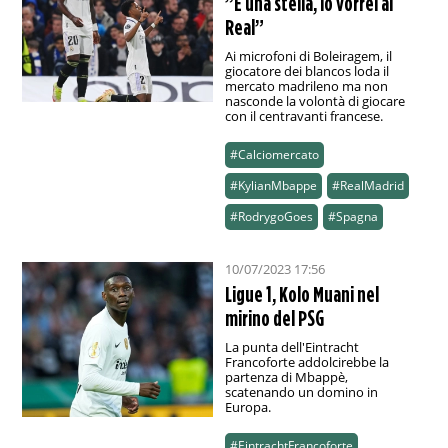
”È una stella, lo vorrei al
Real”
Ai microfoni di Boleiragem, il
giocatore dei blancos loda il
mercato madrileno ma non
nasconde la volontà di giocare
con il centravanti francese.
#Calciomercato
#KylianMbappe
#RealMadrid
#RodrygoGoes
#Spagna
10/07/2023 17:56
Ligue 1, Kolo Muani nel
mirino del PSG
La punta dell'Eintracht
Francoforte addolcirebbe la
partenza di Mbappè,
scatenando un domino in
Europa.
#EintrachtFrancoforte