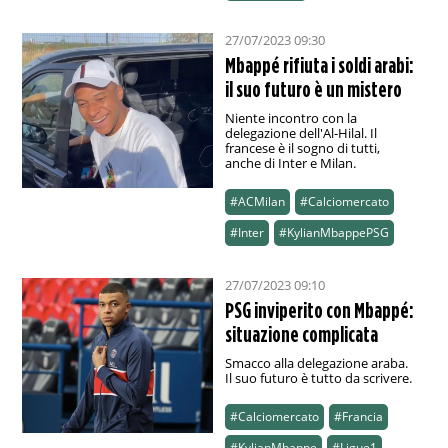
27/07/2023 09:30
Mbappé rifiuta i soldi arabi:
il suo futuro è un mistero
Niente incontro con la
delegazione dell'Al-Hilal. Il
francese è il sogno di tutti,
anche di Inter e Milan.
#ACMilan
#Calciomercato
#Inter
#KylianMbappePSG
27/07/2023 09:10
PSG inviperito con Mbappé:
situazione complicata
Smacco alla delegazione araba.
Il suo futuro è tutto da scrivere.
#Calciomercato
#Francia
#KylianMbappe
#Ligue1