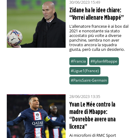
30/06/2023 15:49
Zidane ha le idee chiare:
“Vorrei allenare Mbappé”
L’allenatore francese è ai box dal
2021 e nonostante sia stato
accostato più volte a diverse
panchine, sembra non aver
trovato ancora la squadra
giusta, però culla un desiderio.
#Francia
#KylianMbappe
#Ligue1(France)
#ParisSaint-Germain
28/06/2023 13:35
Yvan Le Mée contro la
madre di Mbappe:
“Dovrebbe avere una
licenza”
Ai microfoni di RMC Sport