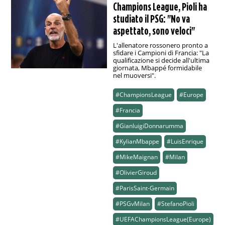
Champions League, Pioli ha
studiato il PSG: "No va
aspettato, sono veloci"
L'allenatore rossonero pronto a
sfidare i Campioni di Francia: "La
qualificazione si decide all'ultima
giornata, Mbappé formidabile
nel muoversi".
#ChampionsLeague
#Europe
#Francia
#GianluigiDonnarumma
#KylianMbappe
#LuisEnrique
#MikeMaignan
#Milan
#OlivierGiroud
#ParisSaint-Germain
#PSGvMilan
#StefanoPioli
#UEFAChampionsLeague(Europe)