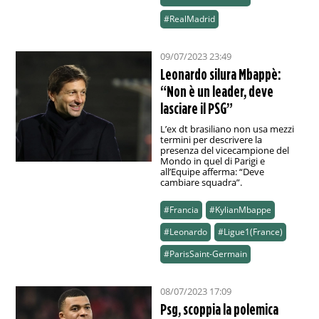
#RealMadrid
09/07/2023 23:49
Leonardo silura Mbappè:
“Non è un leader, deve
lasciare il PSG”
L’ex dt brasiliano non usa mezzi
termini per descrivere la
presenza del vicecampione del
Mondo in quel di Parigi e
all’Equipe afferma: “Deve
cambiare squadra”.
#Francia
#KylianMbappe
#Leonardo
#Ligue1(France)
#ParisSaint-Germain
08/07/2023 17:09
Psg, scoppia la polemica