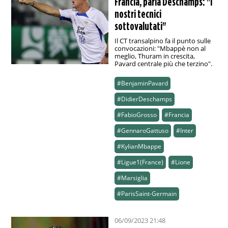
Francia, parla Deschamps: "I
nostri tecnici
sottovalutati"
Il CT transalpino fa il punto sulle
convocazioni: "Mbappè non al
meglio, Thuram in crescita,
Pavard centrale più che terzino".
#BenjaminPavard
#DidierDeschamps
#FabioGrosso
#Francia
#GennaroGattuso
#Inter
#KylianMbappe
#Ligue1(France)
#Lione
#Marsiglia
#ParisSaint-Germain
06/09/2023 21:48