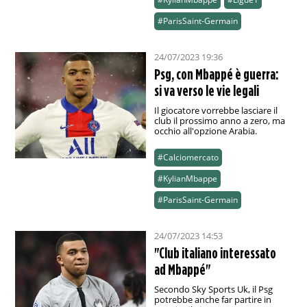
#ParisSaint-Germain
24/07/2023 19:36
Psg, con Mbappé è guerra:
si va verso le vie legali
Il giocatore vorrebbe lasciare il
club il prossimo anno a zero, ma
occhio all'opzione Arabia.
#Calciomercato
#KylianMbappe
#ParisSaint-Germain
24/07/2023 14:53
"Club italiano interessato
ad Mbappé"
Secondo Sky Sports Uk, il Psg
potrebbe anche far partire in