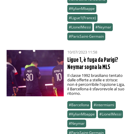
#KylianMbappe
#Ligue1(France)
#LionelMessi
#Neymar
#ParisSaint-Germain
10/07/2023 11:58
Ligue 1, è fuga da Parigi?
Neymar sogna la MLS
Il classe 1992 brasiliano tentato
dalle offerte a stelle e strisce:
non è percorribile l'opzione Liga,
il Barcellona è sfavorevole al suo
ritorno.
#Barcellona
#intermiami
#KylianMbappe
#LionelMessi
#Neymar
#ParisSaint-Germain