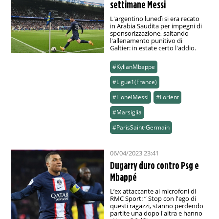
settimane Messi
L'argentino lunedì si era recato
in Arabia Saudita per impegni di
sponsorizzazione, saltando
l'allenamento punitivo di
Galtier: in estate certo l'addio.
#KylianMbappe
#Ligue1(France)
#LionelMessi
#Lorient
#Marsiglia
#ParisSaint-Germain
06/04/2023 23:41
Dugarry duro contro Psg e
Mbappé
L’ex attaccante ai microfoni di
RMC Sport: “ Stop con l'ego di
questi ragazzi, stanno perdendo
partite una dopo l'altra e hanno