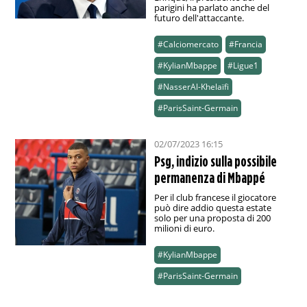
parigini ha parlato anche del
futuro dell'attaccante.
#Calciomercato
#Francia
#KylianMbappe
#Ligue1
#NasserAl-Khelaïfi
#ParisSaint-Germain
02/07/2023 16:15
Psg, indizio sulla possibile
permanenza di Mbappé
Per il club francese il giocatore
può dire addio questa estate
solo per una proposta di 200
milioni di euro.
#KylianMbappe
#ParisSaint-Germain