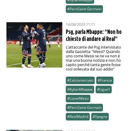
#ParisSaint-Germain
14/06/2023 11:11
Psg, parla Mbappe: “Non ho
chiesto di andare al Real”
L’attaccante del Psg intervistato
dalla Gazzetta: “Messi? Quando
uno come Messi se ne va non è
mai una buona notizia e non ho
capito perché tanta gente fosse
così sollevata dal suo addio”
#Calciomercato
#Francia
#KylianMbappe
#Ligue1
#LionelMessi
#ParisSaint-Germain
#RealMadrid
#Spagna