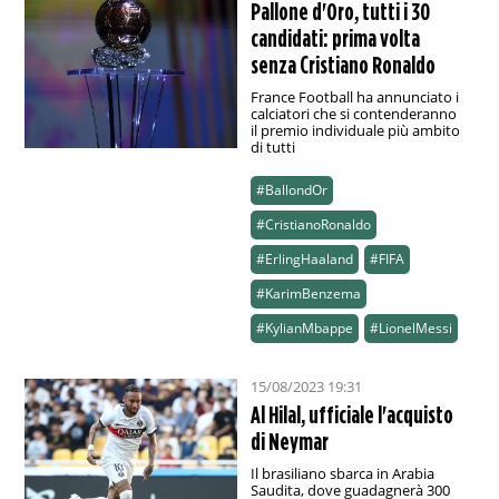
Pallone d'Oro, tutti i 30
candidati: prima volta
senza Cristiano Ronaldo
France Football ha annunciato i
calciatori che si contenderanno
il premio individuale più ambito
di tutti
#BallondOr
#CristianoRonaldo
#ErlingHaaland
#FIFA
#KarimBenzema
#KylianMbappe
#LionelMessi
15/08/2023 19:31
Al Hilal, ufficiale l'acquisto
di Neymar
Il brasiliano sbarca in Arabia
Saudita, dove guadagnerà 300