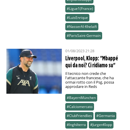
#Ligue1(France)
#LuisEnrique
#NasserAl-Khelaïfi
#ParisSaint-Germain
01/08/2023 21:28
Liverpool, Klopp: "Mbappé
qui da noi? Ci ridiamo su"
Il tecnico non crede che
l'attaccante francese, che ha
ormai rotto con il Psg, possa
approdare in Reds
#BayernMünchen
#Calciomercato
#ClubFriendlies
#Germania
#Inghilterra
#JurgenKlopp