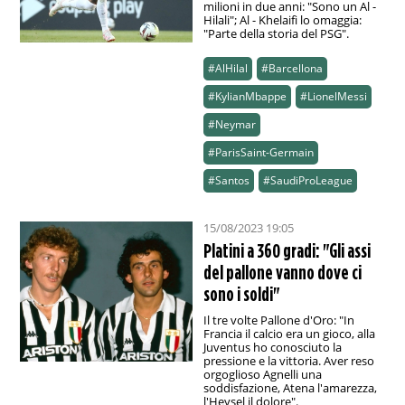
milioni in due anni: "Sono un Al -
Hilali"; Al - Khelaifi lo omaggia:
"Parte della storia del PSG".
#AlHilal
#Barcellona
#KylianMbappe
#LionelMessi
#Neymar
#ParisSaint-Germain
#Santos
#SaudiProLeague
15/08/2023 19:05
Platini a 360 gradi: "Gli assi
del pallone vanno dove ci
sono i soldi"
Il tre volte Pallone d'Oro: "In
Francia il calcio era un gioco, alla
Juventus ho conosciuto la
pressione e la vittoria. Aver reso
orgoglioso Agnelli una
soddisfazione, Atena l'amarezza,
l'Heysel il dolore".