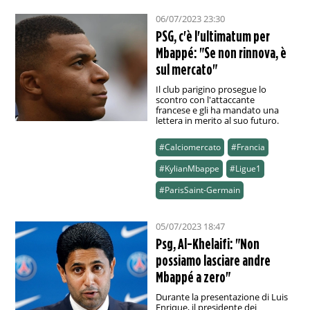
06/07/2023 23:30
PSG, c'è l'ultimatum per
Mbappé: "Se non rinnova, è
sul mercato"
Il club parigino prosegue lo
scontro con l'attaccante
francese e gli ha mandato una
lettera in merito al suo futuro.
#Calciomercato
#Francia
#KylianMbappe
#Ligue1
#ParisSaint-Germain
05/07/2023 18:47
Psg, Al-Khelaifi: "Non
possiamo lasciare andre
Mbappé a zero"
Durante la presentazione di Luis
Enrique, il presidente dei