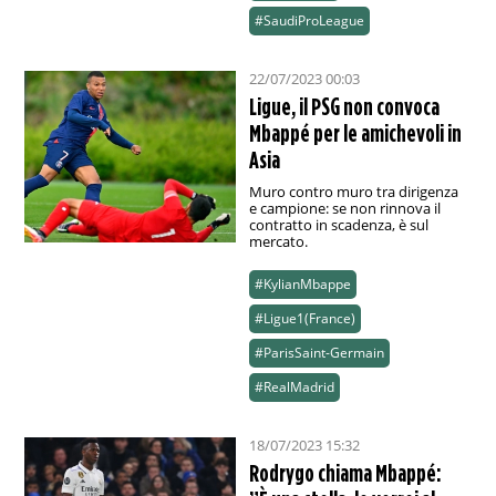
#SaudiProLeague
22/07/2023 00:03
Ligue, il PSG non convoca
Mbappé per le amichevoli in
Asia
Muro contro muro tra dirigenza
e campione: se non rinnova il
contratto in scadenza, è sul
mercato.
#KylianMbappe
#Ligue1(France)
#ParisSaint-Germain
#RealMadrid
18/07/2023 15:32
Rodrygo chiama Mbappé: