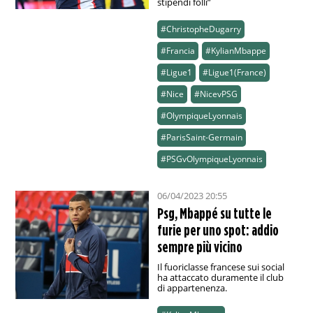
stipendi folli”
#ChristopheDugarry
#Francia
#KylianMbappe
#Ligue1
#Ligue1(France)
#Nice
#NicevPSG
#OlympiqueLyonnais
#ParisSaint-Germain
#PSGvOlympiqueLyonnais
06/04/2023 20:55
Psg, Mbappé su tutte le
furie per uno spot: addio
sempre più vicino
Il fuoriclasse francese sui social
ha attaccato duramente il club
di appartenenza.