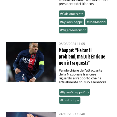
presidente dei Blancos
#Calciomercato
#KylianMbappe
#RealMadrid
#ViggoMortensen
06/03/2024 11:05
Mbappé: "Ha tanti
problemi, ma Luis Enrique
non è tra questi"
Parole chiare dell'attaccante
della Nazionale francese
riguardo al rapporto che ha
attualmente col suo allenatore.
#KylianMbappePSG
#LuisEnrique
24/10/2023 19:40