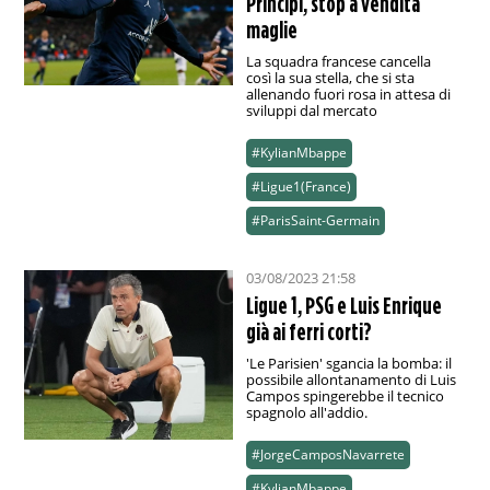
Principi, stop a vendita
maglie
La squadra francese cancella
così la sua stella, che si sta
allenando fuori rosa in attesa di
sviluppi dal mercato
#KylianMbappe
#Ligue1(France)
#ParisSaint-Germain
03/08/2023 21:58
Ligue 1, PSG e Luis Enrique
già ai ferri corti?
'Le Parisien' sgancia la bomba: il
possibile allontanamento di Luis
Campos spingerebbe il tecnico
spagnolo all'addio.
#JorgeCamposNavarrete
#KylianMbappe