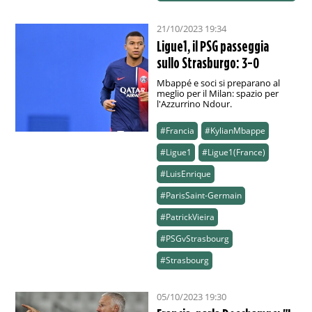
21/10/2023 19:34
Ligue1, il PSG passeggia
sullo Strasburgo: 3-0
Mbappé e soci si preparano al
meglio per il Milan: spazio per
l'Azzurrino Ndour.
#Francia
#KylianMbappe
#Ligue1
#Ligue1(France)
#LuisEnrique
#ParisSaint-Germain
#PatrickVieira
#PSGvStrasbourg
#Strasbourg
05/10/2023 19:30