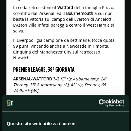
In coda retrocedono il
Watford
della famiglia Pozzo,
sconfitto dall'Arsenal, ed il
Bournemouth
a cui non
basta la vittoria sul campo dell'Everton di Ancelotti.
L'Aston Villa infatti pareggia contro il West Ham e si
salva.
Il Liverpool, già campione da settimane, tocca quota
99 punti vincendo anche a Newcastle in rimonta.
Cinquina del Manchester City sul retrocesso
Norwich.
PREMIER LEAGUE, 38ª GIORNATA
ARSENAL-WATFORD 3-2
[5' rig.Aubameyang, 24'
Tierney, 33' Aubameyang (A), 42' rig, Deeney, 66'
Welbeck (W)]
BURNLEY-BRIGHTON 1-2
[20' Bissouma (BR), 44'
Wood (BU), 50' Connolly (BR)]
CHELSEA-WOLVERHAMPTON 2-0
[46' pt Mount, 49' pt
Giroud]
Questo sito web utilizza i cookie
CRYSTAL PALACE-TOTTENHAM 1-1
[13' Kane (T), 53'