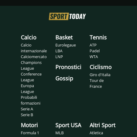
Calcio
Basket
Tennis
Calcio
Eurolegaue
ATP
internazionale
LBA
Padel
Calciomercato
LNP
WTA
Champions
Pronostici
Ciclismo
League
Conference
Giro d'Italia
Gossip
League
Tour de
Europa
France
League
Probabili
formazioni
Serie A
Serie B
Motori
Sport USA
Altri Sport
Formula 1
MLB
Atletica