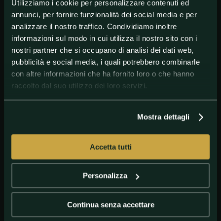
Utilizziamo i cookie per personalizzare contenuti ed
Schlupp (C)]
annunci, per fornire funzionalità dei social media e per
EVERTON-BOURNEMOUTH 1-3
[13' rig. King (B), 42'
analizzare il nostro traffico. Condividiamo inoltre
Kean (E), 47' pt Solanke, 80' Stanislas (B)]
informazioni sul modo in cui utilizza il nostro sito con i
LEICESTER-MANCHESTER UNITED 0-2
[71' rig. Bruno
nostri partner che si occupano di analisi dei dati web,
Fernandes, 98' Lingard]
pubblicità e social media, i quali potrebbero combinarle
con altre informazioni che ha fornito loro o che hanno
MANCHESTER CITY-NORWICH 5-0
[11' Gabriel Jesus,
46' pt De Bruyne, 80' Sterling, 84' Mahrez, 91' De
raccolto dal suo utilizzo dei loro servizi.
Bruyne]
NEWCASTLE-LIVERPOOL 1-3
[1' Gayle (N), 38' Van Dijk,
Mostra dettagli
59' Origi, 89' Mané (L)]
SOUTHAMPTON-SHEFFIELD UNITED 3-1
[26'
Lundstram (SHE), 50' e 71' Adams, 84' rig.Ings (SOU)]
Accetta tutti
WEST HAM-ASTON VILLA 1-1
[84' Grealish (A), 86'
Yarmolenko (W)]
Personalizza
CLASSIFICA PREMIER LEAGUE
LIVERPOOL 99 PUNTI
MANCHESTER CITY 81
CHELSEA 66
MANCHESTER UNITED 66
LEICESTER 62
TOTTENHAM 59
WOLVERHAMPTON 59
ARSENAL 56
SHEFFIELD UNITED 54
BURNLEY 54
SOUTHAMPTON 52
EVERTON 49
NEWCASTLE 44
CRYSTAL PALACE 43
BRIGHTON 41
WEST HAM 39
ASTON VILLA 35
WATFORD 34
BOURNEMOUTH 34
NORWICH 21
Continua senza accettare