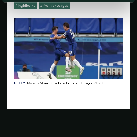
#Inghilterra
#PremierLeague
GETTY
Mason Mount Chelsea Premier League 2020