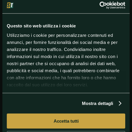
hanno nei rispettivi roster giocatori di grandissimo
talento come James Harden e Luka Doncic. Non si
può escludere, comunque, che il titolo resti nella
Eastern Conference: più che i campioni in carica di
Questo sito web utilizza i cookie
Toronto (la cui tenuta contro le superpotenze
dell’Ovest è da verificare) bisogna tener d’occhio i
Utilizziamo i cookie per personalizzare contenuti ed
Milwaukee Bucks di Giannis Antetokounmpo, che
annunci, per fornire funzionalità dei social media e per
riprenderanno la stagione forti del miglior record
analizzare il nostro traffico. Condividiamo inoltre
dell’intera lega.
informazioni sul modo in cui utilizza il nostro sito con i
nostri partner che si occupano di analisi dei dati web,
pubblicità e social media, i quali potrebbero combinarle
#Basket
#Betting
#NBA
con altre informazioni che ha fornito loro o che hanno
raccolto dal suo utilizzo dei loro servizi.
Mostra dettagli
Accetta tutti