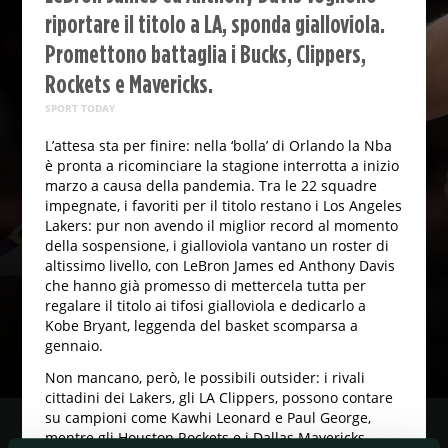
riportare il titolo a LA, sponda gialloviola.
Promettono battaglia i Bucks, Clippers,
Rockets e Mavericks.
SPORT TODAY
L’attesa sta per finire: nella ‘bolla’ di Orlando la Nba
è pronta a ricominciare la stagione interrotta a inizio
marzo a causa della pandemia. Tra le 22 squadre
impegnate, i favoriti per il titolo restano i Los Angeles
Lakers: pur non avendo il miglior record al momento
della sospensione, i gialloviola vantano un roster di
altissimo livello, con LeBron James ed Anthony Davis
che hanno già promesso di mettercela tutta per
regalare il titolo ai tifosi gialloviola e dedicarlo a
Kobe Bryant, leggenda del basket scomparsa a
gennaio.
Non mancano, però, le possibili outsider: i rivali
cittadini dei Lakers, gli LA Clippers, possono contare
su campioni come Kawhi Leonard e Paul George,
mentre gli Houston Rockets e i Dallas Mavericks