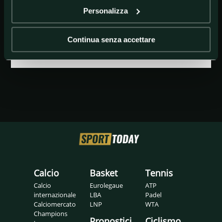
Personalizza
GETTY IMAGES
LeBron James e Danilo Gallinari
Continua senza accettare
Calcio
Basket
Tennis
Calcio
Eurolegaue
ATP
internazionale
LBA
Padel
Calciomercato
LNP
WTA
Champions
Pronostici
Ciclismo