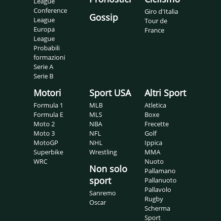
League
Conference
Giro d'Italia
Gossip
League
Tour de
Europa
France
League
Probabili
formazioni
Serie A
Serie B
Motori
Sport USA
Altri Sport
Formula 1
MLB
Atletica
Formula E
MLS
Boxe
Moto 2
NBA
Frecette
Moto 3
NFL
Golf
MotoGP
NHL
Ippica
Superbike
Wrestling
MMA
WRC
Nuoto
Non solo
Pallamano
sport
Pallanuoto
Pallavolo
Sanremo
Rugby
Oscar
Scherma
Sport