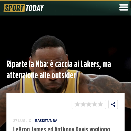
Riparte la Nba: è caccia ai Lakers, ma
attenzione alle outsider
27 LUGLIO
BASKET/NBA
LeBron James ed Anthony Davis vogliono