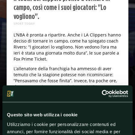
campo, così come i suoi giocatori: "Lo
vogliono".
SPORT TODAY
L’NBA è pronta a ripartire. Anche i LA Clippers hanno
deciso di tornare in campo, come ha spiegato coach
Rivers: “I giocatori lo vogliono. Non vedono l’ora ma
ieri è stata una giornata molto dura”, le sue parole a
Fox Prime Ticket.
L’allenatore della franchigia ha ammesso di aver
temuto che la stagione potesse non ricominciare:
“Pensavamo che fosse finita”. Invece, tra poche ore,
dopo una storica protesta, i giocatori NBA
rimetteranno piede in campo.
Questo sito web utilizza i cookie
#Basket
#DocRivers
#NBA
Utilizziamo i cookie per personalizzare contenuti ed
annunci, per fornire funzionalità dei social media e per