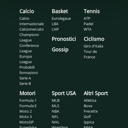
Calcio
Basket
Tennis
Calcio
Eurolegaue
ATP
internazionale
LBA
Padel
Calciomercato
LNP
WTA
Champions
Pronostici
Ciclismo
League
Conference
Giro d'Italia
Gossip
League
Tour de
Europa
France
League
Probabili
formazioni
Serie A
Serie B
Motori
Sport USA
Altri Sport
Formula 1
MLB
Atletica
Formula E
MLS
Boxe
Moto 2
NBA
Frecette
Moto 3
NFL
Golf
MotoGP
NHL
Ippica
Superbike
Wrestling
MMA