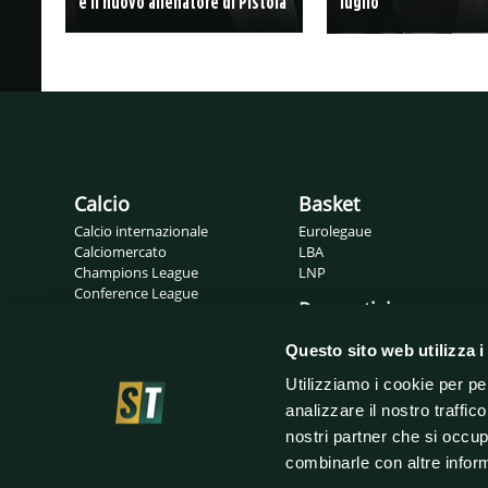
è il nuovo allenatore di Pistoia
luglio
Calcio
Basket
Calcio internazionale
Eurolegaue
Calciomercato
LBA
Champions League
LNP
Conference League
Pronostici
Europa League
Probabili formazioni
Gossip
Questo sito web utilizza i
Serie A
Serie B
Utilizziamo i cookie per pe
analizzare il nostro traffic
nostri partner che si occup
combinarle con altre inform