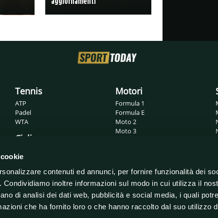
aggiornamenti
Tennis
Motori
ATP
Formula 1
Padel
Formula E
WTA
Moto 2
Moto 3
Ciclismo
MotoGP
Superbike
Giro d'Italia
 cookie
WRC
Tour de France
rsonalizzare contenuti ed annunci, per fornire funzionalità dei so
o. Condividiamo inoltre informazioni sul modo in cui utilizza il nost
ano di analisi dei dati web, pubblicità e social media, i quali pot
azioni che ha fornito loro o che hanno raccolto dal suo utilizzo de