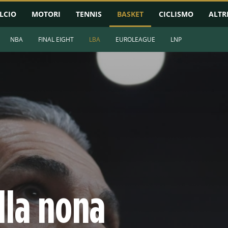
LCIO
MOTORI
TENNIS
BASKET
CICLISMO
ALTR
NBA
FINAL EIGHT
LBA
EUROLEAGUE
LNP
ella nona