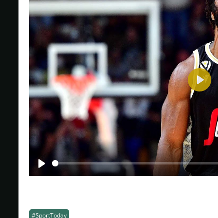
Play
Play
#SportToday