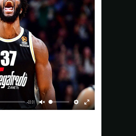
-03:01
Unmute
Settings
Enter
fullscreen