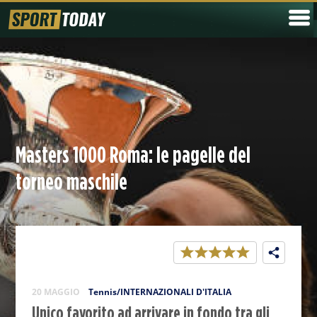
Masters 1000 Roma: le pagelle del
torneo maschile
20 MAGGIO
Tennis/INTERNAZIONALI D'ITALIA
Unico favorito ad arrivare in fondo tra gli