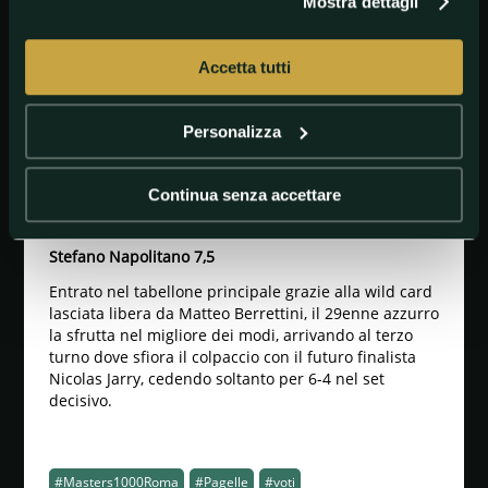
Mostra dettagli
turno una evitabile battuta d’arresto per mano
dell’argentino Sebastian Baez.
Accetta tutti
Francesco Passaro 8
Guadagnare 107 posti in classifica in due settimane
Personalizza
non è cosa da tutti e il perugino si merita un voto
altissimo per le quattro partite vinte al Foro Italico
tra qualificazioni e main draw che non gli tolgono le
Continua senza accettare
energie per andarsi, poi, a conquistare il titolo nel
Challenger di Torino.
Stefano Napolitano 7,5
Entrato nel tabellone principale grazie alla wild card
lasciata libera da Matteo Berrettini, il 29enne azzurro
la sfrutta nel migliore dei modi, arrivando al terzo
turno dove sfiora il colpaccio con il futuro finalista
Nicolas Jarry, cedendo soltanto per 6-4 nel set
decisivo.
#Masters1000Roma
#Pagelle
#voti