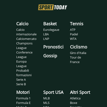
Calcio
Basket
Tennis
Calcio
Eurolegaue
ATP
internazionale
LBA
Padel
Calciomercato
LNP
WTA
Champions
Pronostici
Ciclismo
League
Conference
Giro d'Italia
Gossip
League
Tour de
Europa
France
League
Probabili
formazioni
Serie A
Serie B
Motori
Sport USA
Altri Sport
Formula 1
MLB
Atletica
Formula E
MLS
Boxe