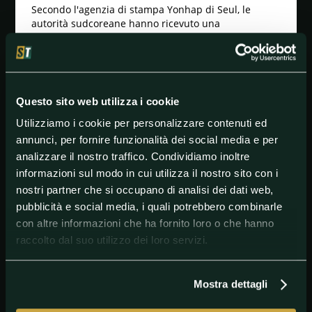
Secondo l'agenzia di stampa Yonhap di Seul, le
autorità sudcoreane hanno ricevuto una
segnalazione da un dipendente del consolato
generale della Corea del Sud a Vancouver, in
Canada. Secondo quanto riferito, la persona ha
ricevuto un'e-mail che minacciava di far esplodere
una bomba durante la partita tra San Diego Padres e
Questo sito web utilizza i cookie
Los Angeles Dodgers, prendendo di mira Ohtani e
altri. Scritta in inglese, l'e-mail sarebbe stata inviata
Utilizziamo i cookie per personalizzare contenuti ed
da qualcuno che affermava di essere un avvocato
annunci, per fornire funzionalità dei social media e per
giapponese, aggiungendo che le autorità sudcoreane
analizzare il nostro traffico. Condividiamo inoltre
stanno attualmente indagando per determinare se
informazioni sul modo in cui utilizza il nostro sito con i
l'e-mail sia stata effettivamente inviata dal Giappone.
nostri partner che si occupano di analisi dei dati web,
pubblicità e social media, i quali potrebbero combinarle
con altre informazioni che ha fornito loro o che hanno
#LosAngelesDodgers
#MLB
#SanDiegoPadres
raccolto dal suo utilizzo dei loro servizi.
#ShoheiOhtani
Mostra dettagli