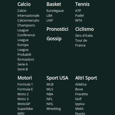
Calcio
Basket
Tennis
Calcio
Eurolegaue
ATP
internazionale
LBA
Padel
Calciomercato
LNP
WTA
Champions
Pronostici
Ciclismo
League
Conference
Giro d'Italia
Gossip
League
Tour de
Europa
France
League
Probabili
formazioni
Serie A
Serie B
Motori
Sport USA
Altri Sport
Formula 1
MLB
Atletica
Formula E
MLS
Boxe
Moto 2
NBA
Frecette
Moto 3
NFL
Golf
MotoGP
NHL
Ippica
Superbike
Wrestling
MMA
WRC
Nuoto