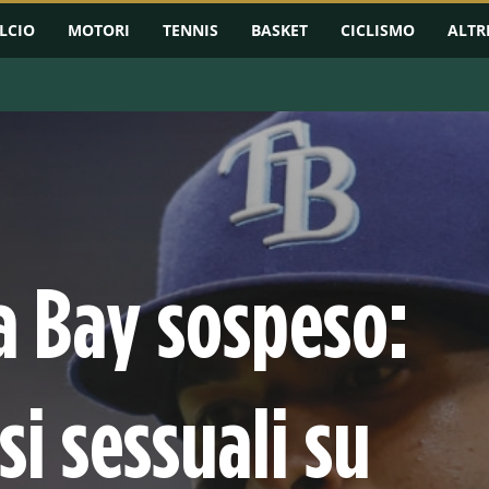
LCIO
MOTORI
TENNIS
BASKET
CICLISMO
ALTR
a Bay sospeso:
si sessuali su