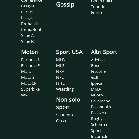
Giro d'Italia
Gossip
League
Tour de
Europa
France
League
Probabili
formazioni
Serie A
Serie B
Motori
Sport USA
Altri Sport
Formula 1
MLB
Atletica
Formula E
MLS
Boxe
Moto 2
NBA
Frecette
Moto 3
NFL
Golf
MotoGP
NHL
Ippica
Superbike
Wrestling
MMA
WRC
Nuoto
Non solo
Pallamano
sport
Pallanuoto
Pallavolo
Sanremo
Rugby
Oscar
Scherma
Sport
Invernali