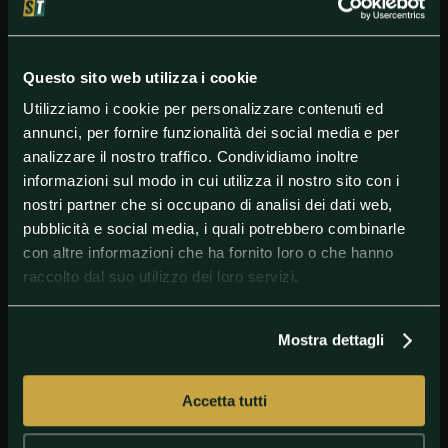
offre a 1,33.
Il nostro pronostico?
I Pacers non vanno sottovalutati,
tuttavia abbiamo la sensazione che il fattore campo
e il superiore roster dei Thunder emergerà in questa
Questo sito web utilizza i cookie
occasione; per quanto appena scritto
esprimiamo
Utilizziamo i cookie per personalizzare contenuti ed
una preferenza per Oklahoma.
annunci, per fornire funzionalità dei social media e per
analizzare il nostro traffico. Condividiamo inoltre
informazioni sul modo in cui utilizza il nostro sito con i
#Pronostici
#pronosticiNBA
#pronosticiNBAFinals
nostri partner che si occupano di analisi dei dati web,
#pronosticoOklahomaIndiana
pubblicità e social media, i quali potrebbero combinarle
con altre informazioni che ha fornito loro o che hanno
raccolto dal suo utilizzo dei loro servizi.
Mostra dettagli
Accetta tutti