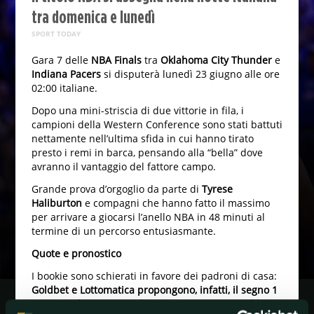
tra domenica e lunedì
SPORT TODAY
Gara 7 delle
NBA Finals
tra
Oklahoma City Thunder
e
Indiana Pacers
si disputerà lunedì 23 giugno alle ore
02:00 italiane.
Dopo una mini-striscia di due vittorie in fila, i
campioni della Western Conference sono stati battuti
nettamente nell’ultima sfida in cui hanno tirato
presto i remi in barca, pensando alla “bella” dove
avranno il vantaggio del fattore campo.
Grande prova d’orgoglio da parte di
Tyrese
Haliburton
e compagni che hanno fatto il massimo
per arrivare a giocarsi l’anello NBA in 48 minuti al
termine di un percorso entusiasmante.
Quote e pronostico
I bookie sono schierati in favore dei padroni di casa:
Goldbet e Lottomatica propongono, infatti, il segno 1
TaT (supplementari inclusi) a 1,35, mentre Sisal lo