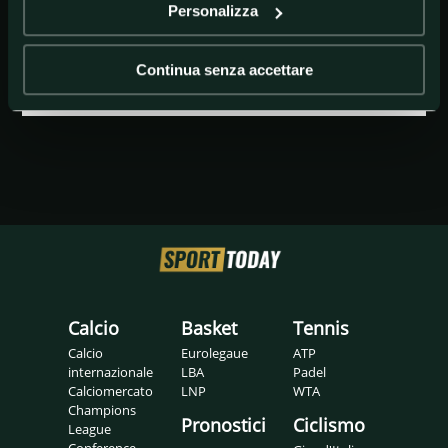
Personalizza
GETTY IMAGES
Shai Gilgeous-Alexander
Continua senza accettare
Calcio
Basket
Tennis
Calcio
Eurolegaue
ATP
internazionale
LBA
Padel
Calciomercato
LNP
WTA
Champions
Pronostici
Ciclismo
League
Conference