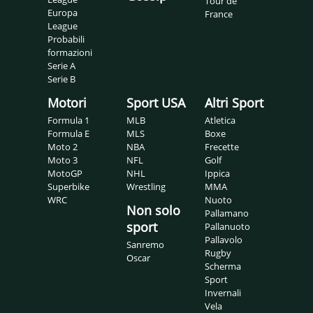
Tour de
Europa
France
League
Probabili
formazioni
Serie A
Serie B
Motori
Sport USA
Altri Sport
Formula 1
MLB
Atletica
Formula E
MLS
Boxe
Moto 2
NBA
Frecette
Moto 3
NFL
Golf
MotoGP
NHL
Ippica
Superbike
Wrestling
MMA
WRC
Nuoto
Non solo
Pallamano
sport
Pallanuoto
Pallavolo
Sanremo
Rugby
Oscar
Scherma
Sport
Invernali
Vela