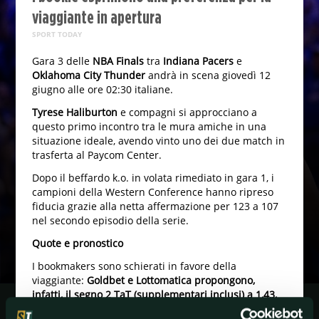
viaggiante in apertura
SPORT TODAY
Gara 3 delle
NBA Finals
tra
Indiana Pacers
e
Oklahoma City Thunder
andrà in scena giovedì 12
giugno alle ore 02:30 italiane.
Tyrese Haliburton
e compagni si approcciano a
questo primo incontro tra le mura amiche in una
situazione ideale, avendo vinto uno dei due match in
trasferta al Paycom Center.
Dopo il beffardo k.o. in volata rimediato in gara 1, i
campioni della Western Conference hanno ripreso
fiducia grazie alla netta affermazione per 123 a 107
nel secondo episodio della serie.
Quote e pronostico
I bookmakers sono schierati in favore della
viaggiante:
Goldbet e Lottomatica propongono,
infatti, il segno 2 TaT (supplementari inclusi) a 1,43,
mentre Sisal lo offre a 1,42.