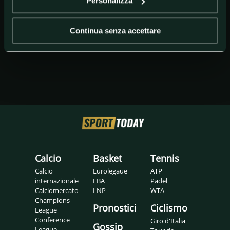
Personalizza
GETTY IMAGES
Shai Gilgeous-Alexander
Continua senza accettare
Calcio
Basket
Tennis
Calcio
Eurolegaue
ATP
internazionale
LBA
Padel
Calciomercato
LNP
WTA
Champions
Pronostici
Ciclismo
League
Conference
Giro d'Italia
Gossip
League