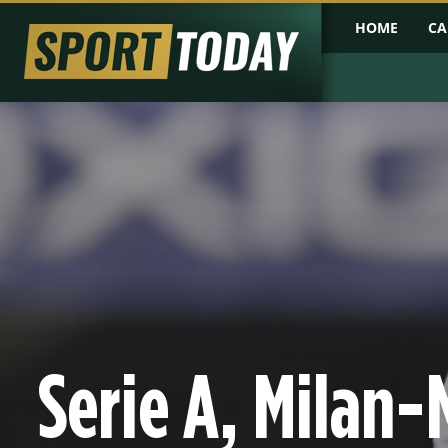
HOME
CA
Serie A, Milan