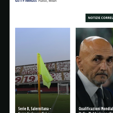
GETTY IMAGES
Pulisic, Milan
NOTIZIE CORRE
Serie B, Salernitana -
Qualificazioni Mondial