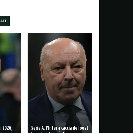
LATE
i 2026,
Serie A, l’Inter a caccia del post