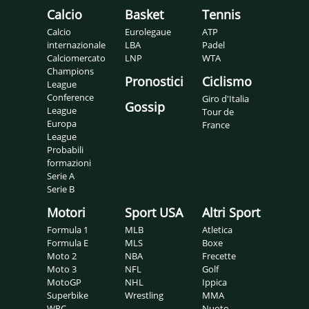
Calcio
Basket
Tennis
Calcio
Eurolegaue
ATP
internazionale
LBA
Padel
Calciomercato
LNP
WTA
Champions
Pronostici
Ciclismo
League
Conference
Giro d'Italia
Gossip
League
Tour de
Europa
France
League
Probabili
formazioni
Serie A
Serie B
Motori
Sport USA
Altri Sport
Formula 1
MLB
Atletica
Formula E
MLS
Boxe
Moto 2
NBA
Frecette
Moto 3
NFL
Golf
MotoGP
NHL
Ippica
Superbike
Wrestling
MMA
WRC
Nuoto