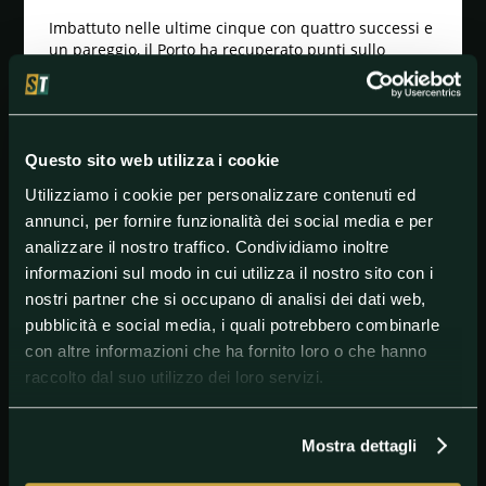
Imbattuto nelle ultime cinque con quattro successi e
un pareggio, il Porto ha recuperato punti sullo
Sporting e ora si ritrova proprio con la squadra di
Lisbona in testa alla classifica. Una lotta avvincente a
cui si è iscritto anche il Benfica e che costringerà il
Porto a non perdere punti a maggior ragione in una
gara sulla carta abbordabile.
Questo sito web utilizza i cookie
Che partita aspettarsi
Utilizziamo i cookie per personalizzare contenuti ed
annunci, per fornire funzionalità dei social media e per
Gara che sembra senza storia per valori in campo e
analizzare il nostro traffico. Condividiamo inoltre
sembrano essere d’accordo anche i bookmakers. In
questo senso, l’opzione
1 + MultiGol 2-5
è quotata a
informazioni sul modo in cui utilizza il nostro sito con i
2.15 su Goldbet e Better, mentre è a 2.14 su
nostri partner che si occupano di analisi dei dati web,
Sportitaliabet.
pubblicità e social media, i quali potrebbero combinarle
con altre informazioni che ha fornito loro o che hanno
raccolto dal suo utilizzo dei loro servizi.
#Nacional
#Porto
#PrimeiraLiga
Mostra dettagli