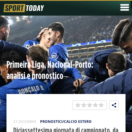
Primeira Liga, Nacional-Porto:
analisi e pronostico
31 DICEMBRE
PRONOSTICI/CALCIO ESTERO
Diciassettesima giornata di campionato, da