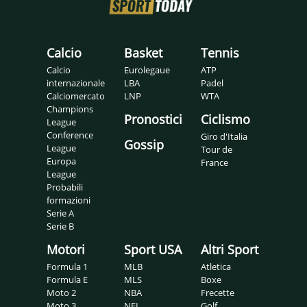
Calcio
Basket
Tennis
Calcio
Eurolegaue
ATP
internazionale
LBA
Padel
Calciomercato
LNP
WTA
Champions
Pronostici
Ciclismo
League
Conference
Giro d'Italia
Gossip
League
Tour de
Europa
France
League
Probabili
formazioni
Serie A
Serie B
Motori
Sport USA
Altri Sport
Formula 1
MLB
Atletica
Formula E
MLS
Boxe
Moto 2
NBA
Frecette
Moto 3
NFL
Golf