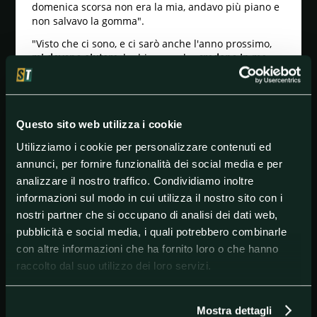
domenica scorsa non era la mia, andavo più piano e
non salvavo la gomma".
"Visto che ci sono, e ci sarò anche l'anno prossimo,
mi devono aiutare
, ho bisogno che
credano in me
e
che lavoriamo. Abbiamo dovuto
lottare quattro giorni
per fare quello che volevamo
. Dopo domenica scorsa
mi ero detto '
sarò anche vecchio, ma è troppo brutto
essere così dietro'. Perché Yamaha fa resistenza? Te
Questo sito web utilizza i cookie
lo dico subito, hanno Vinales e Quartararo che vanno
fortissimo, io ho 41 anni e mi dicono
'impara a
Utilizziamo i cookie per personalizzare contenuti ed
guidare questa'"
.
annunci, per fornire funzionalità dei social media e per
Il
terzo posto di Jerez
ripaga del lavoro svolto e dà
analizzare il nostro traffico. Condividiamo inoltre
fiducia: "Sono arrivato oggi sapendo che
potevo fare
informazioni sul modo in cui utilizza il nostro sito con i
una bella gara
. Averlo fatto qua a Jerez, con questo
nostri partner che si occupano di analisi dei dati web,
caldo, mi rende ottimista per il futuro".
pubblicità e social media, i quali potrebbero combinarle
MOTOGP: LE FOTO DEL GP D'ANDALUSIA
con altre informazioni che ha fornito loro o che hanno
raccolto dal suo utilizzo dei loro servizi.
#MotoGP
#ValentinoRossi
#World
Mostra dettagli