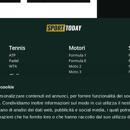
Tennis
Motori
ATP
Formula 1
Padel
Formula E
WTA
Moto 2
Moto 3
Ciclismo
MotoGP
Superbike
Giro d'Italia
 cookie
WRC
Tour de France
rsonalizzare contenuti ed annunci, per fornire funzionalità dei so
o. Condividiamo inoltre informazioni sul modo in cui utilizza il nost
ano di analisi dei dati web, pubblicità e social media, i quali pot
azioni che ha fornito loro o che hanno raccolto dal suo utilizzo de