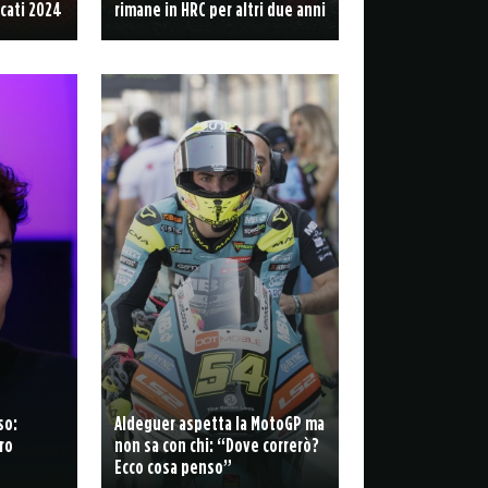
cati 2024
rimane in HRC per altri due anni
so:
Aldeguer aspetta la MotoGP ma
ro
non sa con chi: “Dove correrò?
Ecco cosa penso”