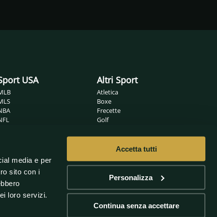
Sport USA
Altri Sport
MLB
Atletica
MLS
Boxe
NBA
Frecette
NFL
Golf
NHL
Ippica
Wrestling
MMA
Nuoto
Accetta tutti
Non solo sport
Pallamano
cial media e per
Pallanuoto
Sanremo
ro sito con i
Pallavolo
Oscar
Personalizza
rebbero
Rugby
Scherma
i loro servizi.
Sport Invernali
Continua senza accettare
Vela