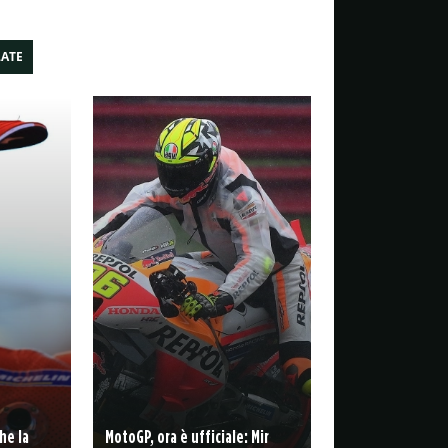
LATE
he la
MotoGP, ora è ufficiale: Mir