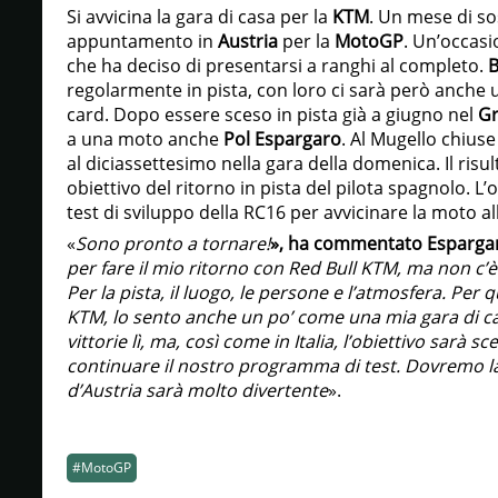
Si avvicina la gara di casa per la
KTM
. Un mese di sos
appuntamento in
Austria
per la
MotoGP
. Un’occasi
che ha deciso di presentarsi a ranghi al completo.
B
regolarmente in pista, con loro ci sarà però anche 
card. Dopo essere sceso in pista già a giugno nel
Gr
a una moto anche
Pol Espargaro
. Al Mugello chiuse
al diciassettesimo nella gara della domenica. Il risu
obiettivo del ritorno in pista del pilota spagnolo. L’ob
test di sviluppo della RC16 per avvicinare la moto al
«
Sono pronto a tornare!
», ha commentato Esparga
per fare il mio ritorno con Red Bull KTM, ma non c’è 
Per la pista, il luogo, le persone e l’atmosfera. Pe
KTM, lo sento anche un po’ come una mia gara di casa
vittorie lì, ma, così come in Italia, l’obiettivo sarà 
continuare il nostro programma di test. Dovremo l
d’Austria sarà molto divertente
».
#MotoGP