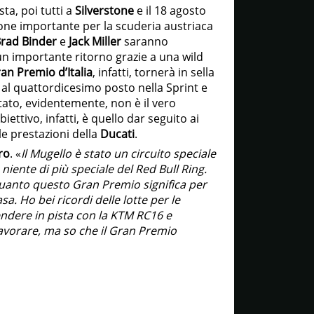
ta, poi tutti a
Silverstone
e il 18 agosto
one importante per la scuderia austriaca
rad Binder
e
Jack Miller
saranno
un importante ritorno grazie a una wild
an Premio d’Italia
, infatti, tornerà in sella
 al quattordicesimo posto nella Sprint e
ltato, evidentemente, non è il vero
iettivo, infatti, è quello dar seguito ai
le prestazioni della
Ducati
.
ro
. «
Il Mugello è stato un circuito speciale
niente di più speciale del Red Bull Ring.
r quanto questo Gran Premio significa per
. Ho bei ricordi delle lotte per le
scendere in pista con la KTM RC16 e
avorare, ma so che il Gran Premio