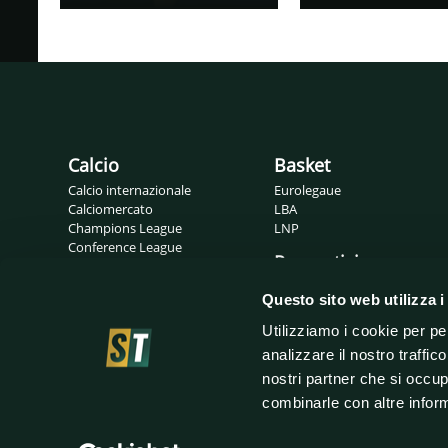
Calcio
Basket
Calcio internazionale
Eurolegaue
Calciomercato
LBA
Champions League
LNP
Conference League
Pronostici
Europa League
Probabili formazioni
Gossip
Questo sito web utilizza i
Serie A
Serie B
Utilizziamo i cookie per pe
analizzare il nostro traffic
nostri partner che si occup
combinarle con altre inform