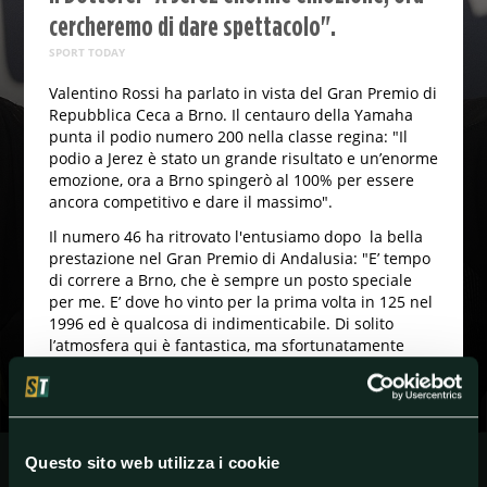
cercheremo di dare spettacolo".
SPORT TODAY
Valentino Rossi ha parlato in vista del Gran Premio di
Repubblica Ceca a Brno. Il centauro della Yamaha
punta il podio numero 200 nella classe regina: "Il
podio a Jerez è stato un grande risultato e un’enorme
emozione, ora a Brno spingerò al 100% per essere
ancora competitivo e dare il massimo".
Il numero 46 ha ritrovato l'entusiamo dopo la bella
prestazione nel Gran Premio di Andalusia: "E’ tempo
di correre a Brno, che è sempre un posto speciale
per me. E’ dove ho vinto per la prima volta in 125 nel
1996 ed è qualcosa di indimenticabile. Di solito
l’atmosfera qui è fantastica, ma sfortunatamente
quest’anno non ci potranno essere i tifosi.
Nonostante questo comunque resta una circuito
fantastico. Cercheremo di dare spettacolo per tutte
le persone che ci guarderanno da casa”.
Questo sito web utilizza i cookie