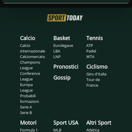
Calcio
Basket
Tennis
Calcio
Eurolegaue
ATP
internazionale
LBA
Padel
Calciomercato
LNP
WTA
Champions
Pronostici
Ciclismo
League
Conference
Giro d'Italia
Gossip
League
Tour de
Europa
France
League
Probabili
formazioni
Serie A
Serie B
Motori
Sport USA
Altri Sport
Formula 1
MLB
Atletica