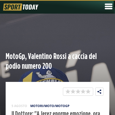
MotoGp, Valentino Rossi a caccia del
podio numero 200
5 AGOSTO
MOTORI/MOTO/MOTOGP
Il Dottore: "A Jerez enorme emozione, ora