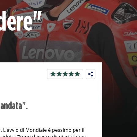
dere"
 andata".
 L'avvio di Mondiale è pessimo per il
a caduta: "Sono davvero dispiaciuto per