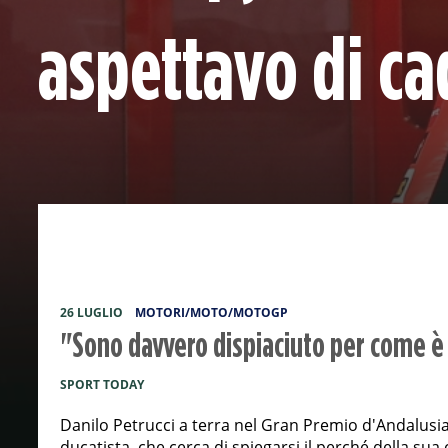
aspettavo di ca
26 LUGLIO
MOTORI/MOTO/MOTOGP
"Sono davvero dispiaciuto per come è
SPORT TODAY
Danilo Petrucci a terra nel Gran Premio d'Andalusia.
ducatista, che cerca di spiegarsi il perché della su