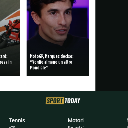
card:
MotoGP, Marquez deciso:
resa in
“Voglio almeno un altro
Mondiale”
Tennis
Motori
ATP
Formula 1