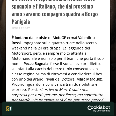
spagnolo e l’italiano, che dal prossimo
anno saranno compagni squadra a Borgo
Panigale
SPORT TODAY
È lontano dalle piste di MotoGP
ormai
Valentino
Rossi
, impegnato sulle quattro ruote nello scorso
weekend nella 24 ore di Spa. La leggenda del
Motorsport, però, è sempre molto attenta al
Motomondiale e non solo per il team che porta il suo
nome.
Pecco Bagnaia
, forse il suo allievo prediletto,
va infatti alla caccia del terzo titolo consecutivo in
classe regina prima di ritrovarsi a condividere il box
con uno dei grandi rivali del Dottore,
Marc Marquez
.
Proprio riguardo la convivenza tra i due piloti si è
espresso Rossi: «
L’arrivo di Marc è stata una
sorpresa per tutti: per me, per Pecco, ma soprattutto
per Martín. Sicuramente sarà dura per Pecco perché
avrà un partner molto scomodo, ma penso che abbia
tutto per tenergli testa. Giornalisticamente so che è
un argomento interessante, ma Pecco non aveva