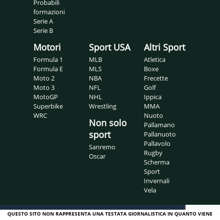
Probabili
formazioni
Serie A
Serie B
Motori
Sport USA
Altri Sport
Formula 1
MLB
Atletica
Formula E
MLS
Boxe
Moto 2
NBA
Frecette
Moto 3
NFL
Golf
MotoGP
NHL
Ippica
Superbike
Wrestling
MMA
WRC
Nuoto
Non solo
Pallamano
sport
Pallanuoto
Pallavolo
Sanremo
Rugby
Oscar
Scherma
Sport
Invernali
Vela
QUESTO SITO NON RAPPRESENTA UNA TESTATA GIORNALISTICA IN QUANTO VIENE