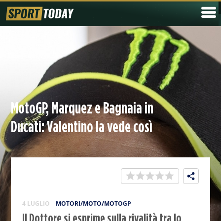
MotoGP, Marquez e Bagnaia in
Ducati: Valentino la vede così
4 LUGLIO
MOTORI/MOTO/MOTOGP
Il Dottore si esprime sulla rivalità tra lo