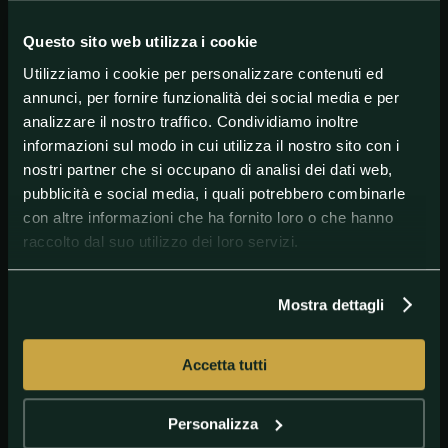
bisogno di Marquez nella sua squadra per
dimostrare di essere il più forte. Un pilota che ha
Questo sito web utilizza i cookie
vinto tre mondiali, di cui due consecutivi in MotoGP
Utilizziamo i cookie per personalizzare contenuti ed
con la Ducati, non ne ha bisogno
».
annunci, per fornire funzionalità dei social media e per
analizzare il nostro traffico. Condividiamo inoltre
informazioni sul modo in cui utilizza il nostro sito con i
#MotoGP
nostri partner che si occupano di analisi dei dati web,
pubblicità e social media, i quali potrebbero combinarle
con altre informazioni che ha fornito loro o che hanno
raccolto dal suo utilizzo dei loro servizi.
Mostra dettagli
Accetta tutti
GETTY IMAGES
Valentino Rossi
Personalizza