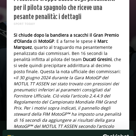
per il pilota spagnolo che riceve una
pesante penalità: i dettagli
SPORT TODAY
Si chiude dopo la bandiera a scacchi il Gran Premio
d’Olanda
di
MotoGP
. E a farne le spese è
Marc
Marquez
, quarto al traguardo ma pesantemente
penalizzato dai commissari. Ben 16 secondi la
penalità inflitta al pilota del team
Ducati Gresini
, che
si vede quindi precipitare addirittura al decimo
posto finale. Questa la nota ufficiale dei commissari:
«
Il 30 giugno 2024 durante la Gara MotoGP del
MOTUL TT ASSEN sei stato trovato con pressioni dei
pneumatici inferiori ai parametri consigliati dal
Fornitore Ufficiale. Ciò viola l'articolo 2.4.4.9 del
Regolamento del Campionato Mondiale FIM Grand
Prix. Per i motivi sopra indicati, il pannello degli
steward della FIM MotoGP™ ha imposto una penalità
di 16 secondi da aggiungere ai risultati della gara
MotoGP™ del MOTUL TT ASSEN secondo l'articolo
3.2.1 del Regolamento - Disciplinare del Campionato