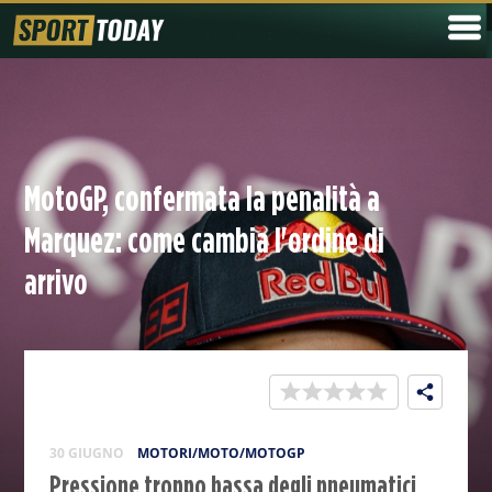
MotoGP, confermata la penalità a
Marquez: come cambia l'ordine di
arrivo
30 GIUGNO
MOTORI/MOTO/MOTOGP
Pressione troppo bassa degli pneumatici