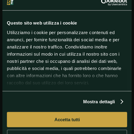
Mondiale FIM Grand Prix. e Codice Arbitrale. (ai sensi
degli articoli 3.2.1 e 3.3.2.3). Secondo il Protocollo di
penalità - Pressione degli pneumatici MotoGP™
rilasciato ai team, la penalità appropriata in questo
Questo sito web utilizza i cookie
caso è di 16 secondi da aggiungere ai risultati della
gara
». Quarto posto quindi per Di Giannantonio, poi
Utilizziamo i cookie per personalizzare contenuti ed
Vinales, Binder, Alex Marquez, Fernandez, Morbidelli
annunci, per fornire funzionalità dei social media e per
e appunto Marc Marquez.
analizzare il nostro traffico. Condividiamo inoltre
informazioni sul modo in cui utilizza il nostro sito con i
nostri partner che si occupano di analisi dei dati web,
#GranPremiod’Olanda
#MotoGP
pubblicità e social media, i quali potrebbero combinarle
con altre informazioni che ha fornito loro o che hanno
raccolto dal suo utilizzo dei loro servizi.
Mostra dettagli
Accetta tutti