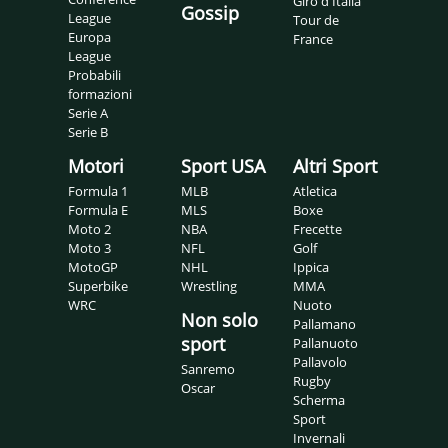
Giro d'Italia
Gossip
League
Tour de
Europa
France
League
Probabili
formazioni
Serie A
Serie B
Motori
Sport USA
Altri Sport
Formula 1
MLB
Atletica
Formula E
MLS
Boxe
Moto 2
NBA
Frecette
Moto 3
NFL
Golf
MotoGP
NHL
Ippica
Superbike
Wrestling
MMA
WRC
Nuoto
Non solo
Pallamano
sport
Pallanuoto
Pallavolo
Sanremo
Rugby
Oscar
Scherma
Sport
Invernali