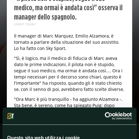
medico, ma ormai è andata così" osserva il
manager dello spagnolo.
SPORT TODAY
Il manager di Marc Marquez, Emilio Alzamora, è
tornato a parlare della situazione del suo assistito.
Lo ha fatto con Sky Sport.
"Sì, è logico, ma il medico di fiducia di Marc aveva
dato le prime indicazioni, il pilota non è stupido,
segue il suo medico, ma ormai è andata così.... Ora i
tempi necessari per il decorso sono chiari, questo è
l'importante" ha risposto, quando gli è stato chiesto
se, con il senno di poi, avrebbero fatto scelte diverse.
"Ora Marc è più tranquillo - ha aggiunto Alzamora -.
Sta bene, è sereno, come ha spiegato Puig: dopo
quello che è successo è normale che venissero
valutate altre opinioni per non sbagliare ancora. Ora
c’è una linea, Marc sa che passi deve seguire per
tornare al 100% della forma".
Questo sito web utilizza i cookie