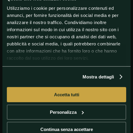
Utilizziamo i cookie per personalizzare contenuti ed
#MarcMarquez
#MotoGP
#World
annunci, per fornire funzionalità dei social media e per
analizzare il nostro traffico. Condividiamo inoltre
informazioni sul modo in cui utilizza il nostro sito con i
nostri partner che si occupano di analisi dei dati web,
pubblicità e social media, i quali potrebbero combinarle
con altre informazioni che ha fornito loro o che hanno
raccolto dal suo utilizzo dei loro servizi.
Mostra dettagli
@CRISTIAN LOVATI
Marc Marquez ha vinto i Mondiali MotoGp
2013, 2014, 2016, 2017, 2018 e 2019
Accetta tutti
Personalizza
Continua senza accettare