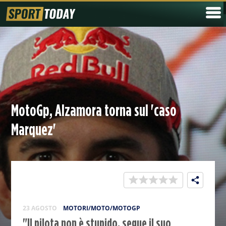
MotoGp, Alzamora torna sul 'caso
Marquez'
23 AGOSTO
MOTORI/MOTO/MOTOGP
"Il pilota non è stupido, segue il suo