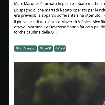
Marc Marquez è tornato in pista e sabato mattina ha
Lo spagnolo, che martedì è stato operato per la rid
era prevedibile apparso sofferente e ha ottenuto i
Il più veloce di tutti è stato Maverick Viñales. Alex R
ottavo, Morbidelli e Dovizioso hanno faticato più d
forche caudine della Q1.
#MarcMarquez
#MotoGP
#World