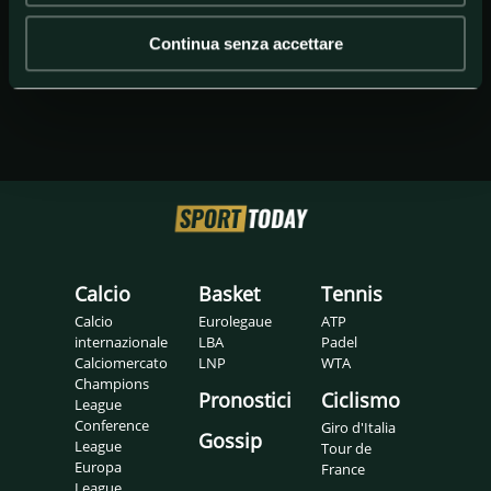
Continua senza accettare
Calcio
Basket
Tennis
Calcio
Eurolegaue
ATP
internazionale
LBA
Padel
Calciomercato
LNP
WTA
Champions
Pronostici
Ciclismo
League
Conference
Giro d'Italia
Gossip
League
Tour de
Europa
France
League