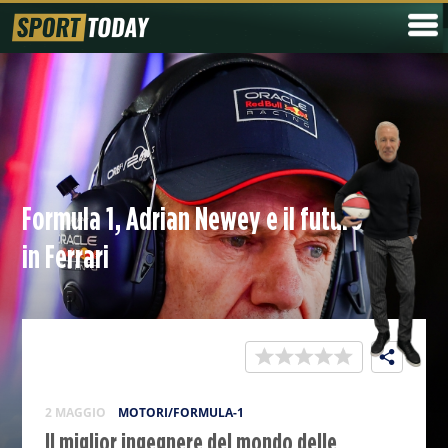
Formula 1, Adrian Newey e il futuro
in Ferrari
2 MAGGIO
MOTORI/FORMULA-1
Il miglior ingegnere del mondo delle