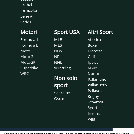
Probabili
formazioni
Serie A
Serie B
Motori
Sport USA
Altri Sport
Formula 1
MLB
Atletica
Formula E
MLS
Boxe
Moto 2
NBA
Frecette
Moto 3
NFL
Golf
MotoGP
NHL
Ippica
Superbike
Wrestling
MMA
WRC
Nuoto
Non solo
Pallamano
sport
Pallanuoto
Pallavolo
Sanremo
Rugby
Oscar
Scherma
Sport
Invernali
Vela
QUESTO SITO NON RAPPRESENTA UNA TESTATA GIORNALISTICA IN QUANTO VIENE