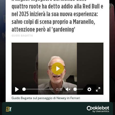
quattro ruote ha detto addio alla Red Bull e
nel 2025 inizierà la sua nuova esperienza:
salvo colpi di scena proprio a Maranello,
attenzione però al 'gardening'
GUIDO BAGATTA
Play
-05:00
Play
Unmute
Settings
Enter
fullscreen
Guido Bagatta sul passaggio di Newey in Ferrari