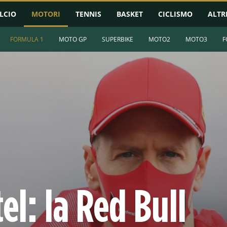
LCIO
MOTORI
TENNIS
BASKET
CICLISMO
ALTR
FORMULA 1
MOTO GP
SUPERBIKE
MOTO2
MOTO3
F
tel: la Red Bull