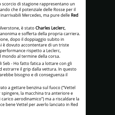
o scorcio di stagione rappresentano un
ando che il potenziale delle Rosse per il
 inarrivabili Mercedes, ma pure delle
Red
Silverstone, è stato
Charles Leclerc
,
anonima e sofferta della propria carriera.
gione, dopo il doppiaggio subito in
i è dovuto accontentare di un triste
i performance rispetto a Leclerc,
l mondo al termine della corsa.
di Seb - Ho fatto fatica a lottare con gli
d estrarre il grip dalla vettura. In questo
sarebbe bisogno e di conseguenza il
vato a gettare benzina sul fuoco (“Vettel
r spingere, la macchina tra anteriore e
i carico aerodinamico”) ma a riscaldare la
ce bene Vettel per averlo lanciato in Red