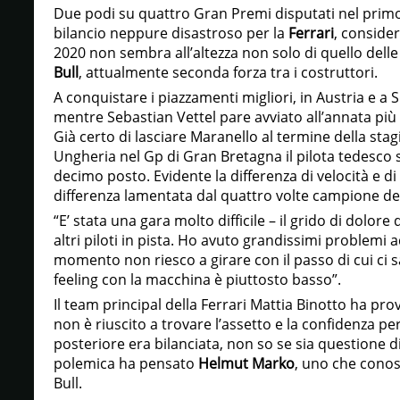
Due podi su quattro Gran Premi disputati nel prim
bilancio neppure disastroso per la
Ferrari
, consider
2020 non sembra all’altezza non solo di quello delle
Bull
, attualmente seconda forza tra i costruttori.
A conquistare i piazzamenti migliori, in Austria e a 
mentre Sebastian Vettel pare avviato all’annata più 
Già certo di lasciare Maranello al termine della sta
Ungheria nel Gp di Gran Bretagna il pilota tedesco s
decimo posto. Evidente la differenza di velocità e d
differenza lamentata dal quattro volte campione de
“E’ stata una gara molto difficile – il grido di dolore 
altri piloti in pista. Ho avuto grandissimi problemi a
momento non riesco a girare con il passo di cui ci 
feeling con la macchina è piuttosto basso”.
Il team principal della Ferrari Mattia Binotto ha pro
non è riuscito a trovare l’assetto e la confidenza pe
posteriore era bilanciata, non so se sia questione d
polemica ha pensato
Helmut Marko
, uno che conos
Bull.