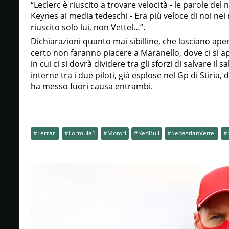
“Leclerc è riuscito a trovare velocità - le parole de
Keynes ai media tedeschi - Era più veloce di noi nei r
riuscito solo lui, non Vettel…”.
Dichiarazioni quanto mai sibilline, che lasciano aper
certo non faranno piacere a Maranello, dove ci si a
in cui ci si dovrà dividere tra gli sforzi di salvare il
interne tra i due piloti, già esplose nel Gp di Stiria, 
ha messo fuori causa entrambi.
#Ferrari
#Formula1
#Motori
#RedBull
#SebastianVettel
#