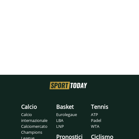
Calcio
Basket
Tennis
Calcio
Eurolegaue
ATP
internazionale
LBA
Padel
Calciomercato
LNP
WTA
Champions
Pronostici
Ciclismo
League