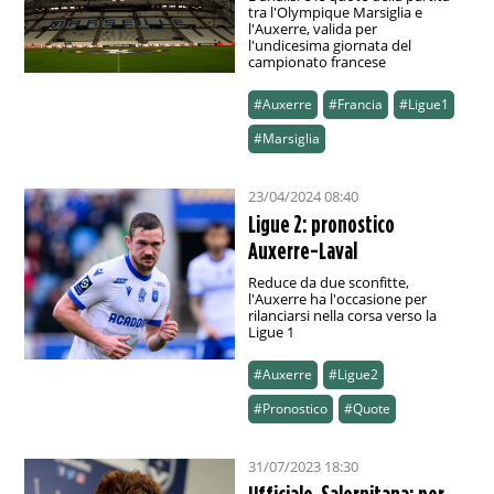
tra l'Olympique Marsiglia e
l'Auxerre, valida per
l'undicesima giornata del
campionato francese
#Auxerre
#Francia
#Ligue1
#Marsiglia
23/04/2024 08:40
Ligue 2: pronostico
Auxerre-Laval
Reduce da due sconfitte,
l'Auxerre ha l'occasione per
rilanciarsi nella corsa verso la
Ligue 1
#Auxerre
#Ligue2
#Pronostico
#Quote
31/07/2023 18:30