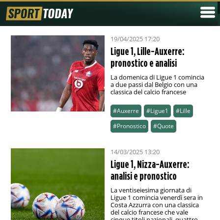
19/04/2025 17:20
Ligue 1, Lille-Auxerre:
pronostico e analisi
La domenica di Ligue 1 comincia
a due passi dal Belgio con una
classica del calcio francese
#Auxerre
#Ligue1
#Lille
#Pronostico
#Quote
14/03/2025 13:20
Ligue 1, Nizza-Auxerre:
analisi e pronostico
La ventiseiesima giornata di
Ligue 1 comincia venerdì sera in
Costa Azzurra con una classica
del calcio francese che vale
cinque titoli nazionali, quattro