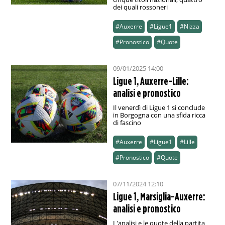
dei quali rossoneri
#Auxerre
#Ligue1
#Nizza
#Pronostico
#Quote
09/01/2025 14:00
Ligue 1, Auxerre-Lille:
analisi e pronostico
Il venerdì di Ligue 1 si conclude
in Borgogna con una sfida ricca
di fascino
#Auxerre
#Ligue1
#Lille
#Pronostico
#Quote
07/11/2024 12:10
Ligue 1, Marsiglia-Auxerre:
analisi e pronostico
L'analisi e le quote della partita