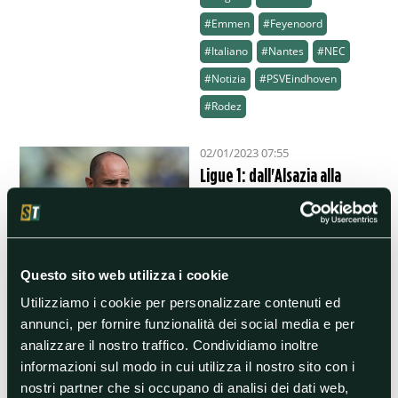
#Emmen
#Feyenoord
#Italiano
#Nantes
#NEC
#Notizia
#PSVEindhoven
#Rodez
02/01/2023 07:55
Ligue 1: dall'Alsazia alla
Bretagna
La diciassettesima giornata di
Ligue 1 si conclude oggi con 4
partite.
Questo sito web utilizza i cookie
#Auxerre
#Ligue1
#Nizza
Utilizziamo i cookie per personalizzare contenuti ed
#OlympiqueMarsiglia
annunci, per fornire funzionalità dei social media e per
#Strasbourg
analizzare il nostro traffico. Condividiamo inoltre
informazioni sul modo in cui utilizza il nostro sito con i
01/01/2023 10:20
nostri partner che si occupano di analisi dei dati web,