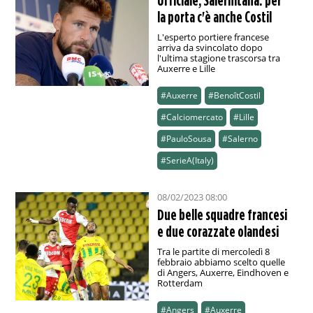
Ufficiale, Salernitana: per
la porta c'è anche Costil
L'esperto portiere francese
arriva da svincolato dopo
l'ultima stagione trascorsa tra
Auxerre e Lille
#Auxerre
#BenoîtCostil
#Calciomercato
#Lille
#PauloSousa
#Salerno
#SerieA(Italy)
08/02/2023 08:00
Due belle squadre francesi
e due corazzate olandesi
Tra le partite di mercoledì 8
febbraio abbiamo scelto quelle
di Angers, Auxerre, Eindhoven e
Rotterdam
#Angers
#Auxerre