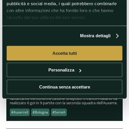
Ligue 1: Canarini, Ragazzini
pubblicità e social media, i quali potrebbero combinarle
e Rossobianchi
con altre informazioni che ha fornito loro o che hanno
raccolto dal suo utilizzo dei loro servizi.
Tra le 12 squadre di Ligue 1
impegnate oggi abbiamo scelto
3 corazzate dall'albo d'oro
importante.
Mostra dettagli
#ASMonaco
#Auxerre
#Brest
#Nantes
Accetta tutti
#OlympiqueLione
Personalizza
21/03/2021 15:42
Calciomercato, il Bologna a caccia in Ligue 2
Continua senza accettare
Secondo France Football il Bologna sta osservando da vicino
l’attaccante ventunenne Lassine Sinayoko. Il franco-maliano ha
realizzato 6 gol in 9 partite con la seconda squadra dell’Auxerre.
#AuxerreII
#Bologna
#SerieA