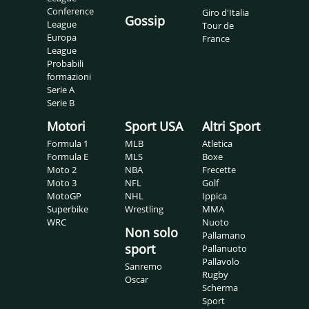
Conference
Giro d'Italia
Gossip
League
Tour de
Europa
France
League
Probabili
formazioni
Serie A
Serie B
Motori
Sport USA
Altri Sport
Formula 1
MLB
Atletica
Formula E
MLS
Boxe
Moto 2
NBA
Frecette
Moto 3
NFL
Golf
MotoGP
NHL
Ippica
Superbike
Wrestling
MMA
WRC
Nuoto
Non solo
Pallamano
sport
Pallanuoto
Pallavolo
Sanremo
Rugby
Oscar
Scherma
Sport