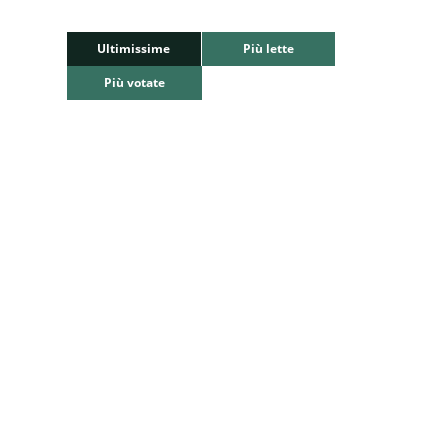
Ultimissime
Più lette
Più votate