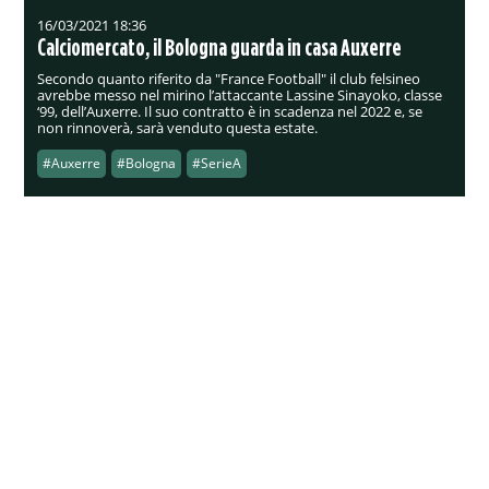
16/03/2021 18:36
Calciomercato, il Bologna guarda in casa Auxerre
Secondo quanto riferito da "France Football" il club felsineo
avrebbe messo nel mirino l’attaccante Lassine Sinayoko, classe
‘99, dell’Auxerre. Il suo contratto è in scadenza nel 2022 e, se
non rinnoverà, sarà venduto questa estate.
#Auxerre
#Bologna
#SerieA