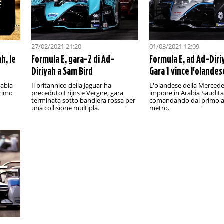
27/02/2021 21:20
01/03/2021 12:09
h, le
Formula E, gara-2 di Ad-
Formula E, ad Ad-Diri
Diriyah a Sam Bird
Gara 1 vince l'olandes
rabia
Il britannico della Jaguar ha
L'olandese della Mercede
primo
preceduto Frijns e Vergne, gara
impone in Arabia Saudita
terminata sotto bandiera rossa per
comandando dal primo al
una collisione multipla.
metro.