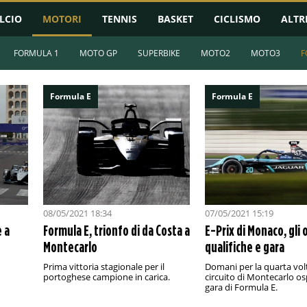
LCIO
MOTORI
TENNIS
BASKET
CICLISMO
ALTR
FORMULA 1
MOTO GP
SUPERBIKE
MOTO2
MOTO3
F
Formula E
Formula E
08/05/2021 18:34
07/05/2021 15:19
 a
Formula E, trionfo di da Costa a
E-Prix di Monaco, gli o
Montecarlo
qualifiche e gara
Prima vittoria stagionale per il
Domani per la quarta volt
portoghese campione in carica.
circuito di Montecarlo os
gara di Formula E.