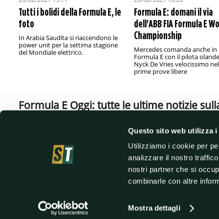
Tutti i bolidi della Formula E, le
Formula E: domani il via
foto
dell'ABB FIA Formula E Wo
Championship
In Arabia Saudita si riaccendono le
power unit per la settima stagione
Mercedes comanda anche in
del Mondiale elettrico.
Formula E con il pilota oland
Nyck De Vries velocissimo nel
prime prove libere
Formula E Oggi: tutte le ultime notizie sul
monoposto elettriche
Questo sito web utilizza i
La Formula E è una competizione automobilistica che vede sfidarsi monoposto
cittadini. La stagione 2023 è già iniziata e gli appassionati non vedono l'ora d
Utilizziamo i cookie per pe
news di questa emozionante competizione.
analizzare il nostro traffic
Formula E classifica 2023: la classifica aggiornata 
nostri partner che si occup
Scopri su Sport Today la classifica aggiornata del campionato di Formula E.
combinarle con altre inform
classifica figurano Pascal Wehrlein, Jake Dennis e Eric Vergne. La classific
cambiare le carte in tavola.
Mostra dettagli