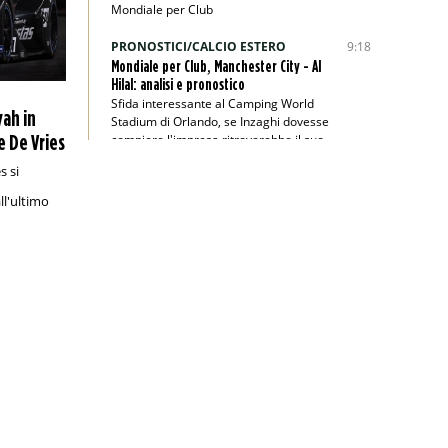
Mondiale per Club
PRONOSTICI/CALCIO ESTERO
9:18
Mondiale per Club, Manchester City - Al
Hilal: analisi e pronostico
Sfida interessante al Camping World
yah in
Stadium di Orlando, se Inzaghi dovesse
e De Vries
compiere l'impresa ritroverebbe il suo
passato
s si
PRONOSTICI/RACCHETTE
8:45
l'ultimo
Wimbledon 2025, Berrettini-Majchrzak:
analisi e pronostico
Il finalista dell’edizione 2021 parte
nettamente favorito secondo i bookie
PRONOSTICI/CALCIO ESTERO
1:00
Veikkausliiga, KuPS-Gnistan: analisi e
pronostico
Valevole per la tredicesima giornata di
Veikkausliiga, KuPS-Gnistan si annuncia
emozionante
PRONOSTICI/CALCIO ESTERO
22:00