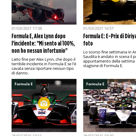
01/03/2021 17:38
01/03/2021 16:57
Formula E, Alex Lynn dopo
Formula E: E-Prix di Diriya
l'incidente: "Mi sento al 100%,
foto
non ho nessun infortunio"
Lo scorso fine settimana in A
Saudita è andato in scena il 
Lieto fine per Alex Lynn, che dopo il
appuntamento della settima
terribile incidente in Formula E se l'è
stagione di Formula E.
cavata senza riportare nessun tipo
di danno.
Formula E
Formula E
26/02/2021 13:11
26/02/2021 10:20