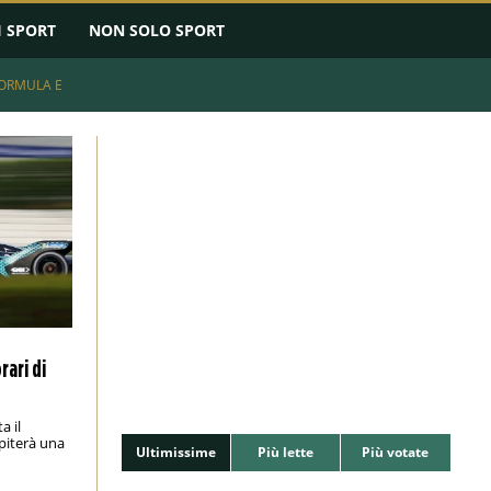
I SPORT
NON SOLO SPORT
ORMULA E
rari di
a il
piterà una
Ultimissime
Più lette
Più votate