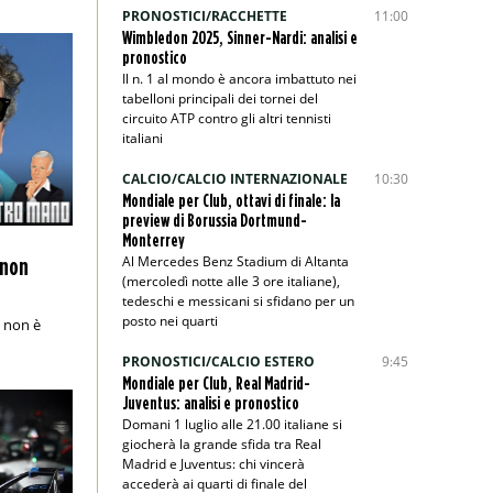
PRONOSTICI/RACCHETTE
11:00
Wimbledon 2025, Sinner-Nardi: analisi e
pronostico
Il n. 1 al mondo è ancora imbattuto nei
tabelloni principali dei tornei del
circuito ATP contro gli altri tennisti
italiani
CALCIO/CALCIO INTERNAZIONALE
10:30
Mondiale per Club, ottavi di finale: la
preview di Borussia Dortmund-
Monterrey
Al Mercedes Benz Stadium di Altanta
 non
(mercoledì notte alle 3 ore italiane),
tedeschi e messicani si sfidano per un
posto nei quarti
E non è
PRONOSTICI/CALCIO ESTERO
9:45
Mondiale per Club, Real Madrid-
Juventus: analisi e pronostico
Domani 1 luglio alle 21.00 italiane si
giocherà la grande sfida tra Real
Madrid e Juventus: chi vincerà
accederà ai quarti di finale del