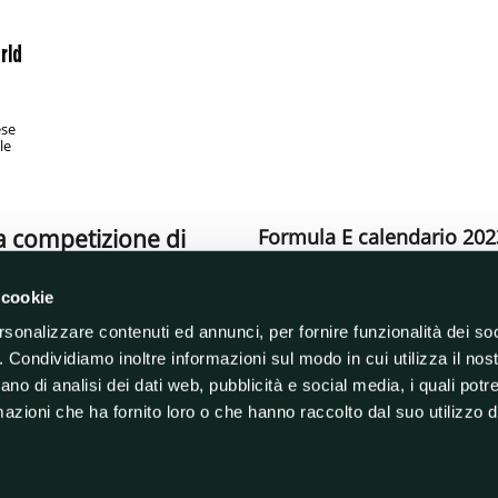
rld
ese
le
la competizione di
Formula E calendario 2023
Scopri su Sport Today tutte le ultime no
partito il 14 Gennaio con la gara inaugu
 cookie
le tappe più attese, ci sono senza dubbi
 a propulsione elettrica in circuiti
i scoprire tutti i dettagli e le ultime
rsonalizzare contenuti ed annunci, per fornire funzionalità dei so
Formula E Orari: gli orari
o. Condividiamo inoltre informazioni sul modo in cui utilizza il nost
monoposto elettriche
con i risultati dei piloti
ano di analisi dei dati web, pubblicità e social media, i quali pot
Scopri le ultime news sugli orari di par
 Attualmente ai primi posti della
generalmente il sabato, con le qualifich
azioni che ha fornito loro o che hanno raccolto dal suo utilizzo de
a è molto equilibrata ma ogni gara può
tappa e dalla zona oraria, ma solitamente