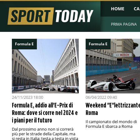
HOME
CA
PRIMA PAGINA
Formula E
Formula E
24/11/2023 18:00
06/04/2022 09:40
Formula E, addio all'E-Prix di
Weekend "E"lettrizzante
Roma: dove si corre nel 2024 e
Roma
i piani per il futuro
Il campionato del mondo di
Formula E sbarca a Roma
Dal prossimo anno non si correrà
più per le strade della Capitale, ma
si resta in Italia: testa a testa in vista