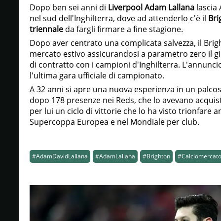
Dopo ben sei anni di
Liverpool Adam Lallana
lascia 
nel sud dell'Inghilterra, dove ad attenderlo c'è il
Bri
triennale
da fargli firmare a fine stagione.
Dopo aver centrato una complicata salvezza, il Brig
mercato estivo assicurandosi a parametro zero il g
di contratto con i campioni d'Inghilterra. L'annunci
l'ultima gara ufficiale di campionato.
A 32 anni si apre una nuova esperienza in un palco
dopo 178 presenze nei Reds, che lo avevano acquis
per lui un ciclo di vittorie che lo ha visto trionfar
Supercoppa Europea e nel Mondiale per club.
#AdamDavidLallana
#AdamLallana
#Brighton
#Calciomercat