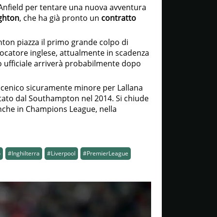
Anfield per tentare una nuova avventura
ghton
, che ha già pronto un
contratto
hton piazza il primo grande colpo di
iocatore inglese, attualmente in scadenza
o ufficiale arriverà probabilmente dopo
scenico sicuramente minore per Lallana
tato dal Southampton nel 2014. Si chiude
e anche in Champions League, nella
o
#Inghilterra
#Liverpool
#PremierLeague