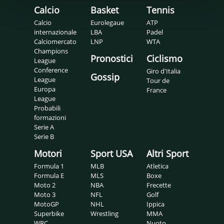
Calcio
Basket
Tennis
Calcio
Eurolegaue
ATP
internazionale
LBA
Padel
Calciomercato
LNP
WTA
Champions
Pronostici
Ciclismo
League
Conference
Giro d'Italia
Gossip
League
Tour de
Europa
France
League
Probabili
formazioni
Serie A
Serie B
Motori
Sport USA
Altri Sport
Formula 1
MLB
Atletica
Formula E
MLS
Boxe
Moto 2
NBA
Frecette
Moto 3
NFL
Golf
MotoGP
NHL
Ippica
Superbike
Wrestling
MMA
WRC
Nuoto