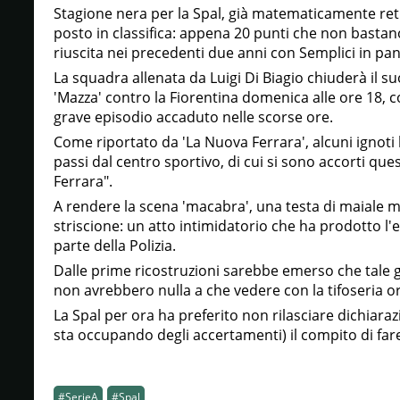
Stagione nera per la Spal, già matematicamente retr
posto in classifica: appena 20 punti che non basta
riuscita nei precedenti due anni con Semplici in pa
La squadra allenata da Luigi Di Biagio chiuderà il
'Mazza' contro la Fiorentina domenica alle ore 18, c
grave episodio accaduto nelle scorse ore.
Come riportato da 'La Nuova Ferrara', alcuni ignot
passi dal centro sportivo, di cui si sono accorti ques
Ferrara".
A rendere la scena 'macabra', una testa di maiale 
striscione: un atto intimidatorio che ha prodotto l'e
parte della Polizia.
Dalle prime ricostruzioni sarebbe emerso che tale g
non avrebbero nulla a che vedere con la tifoseria or
La Spal per ora ha preferito non rilasciare dichiarazi
sta occupando degli accertamenti) il compito di fare 
#SerieA
#Spal