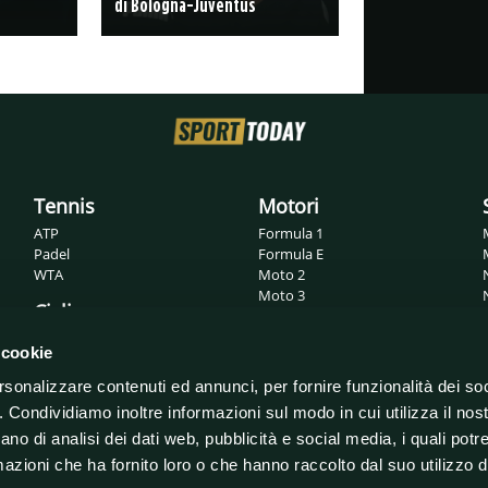
di Bologna-Juventus
Tennis
Motori
ATP
Formula 1
Padel
Formula E
WTA
Moto 2
Moto 3
Ciclismo
MotoGP
Superbike
Giro d'Italia
 cookie
WRC
Tour de France
rsonalizzare contenuti ed annunci, per fornire funzionalità dei so
o. Condividiamo inoltre informazioni sul modo in cui utilizza il nost
ano di analisi dei dati web, pubblicità e social media, i quali pot
azioni che ha fornito loro o che hanno raccolto dal suo utilizzo de