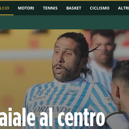
LCIO
MOTORI
TENNIS
BASKET
CICLISMO
ALTR
RMAZIONI
CHAMPIONS LEAGUE
EUROPA LEAGUE
CONFERENCE L
aiale al centro