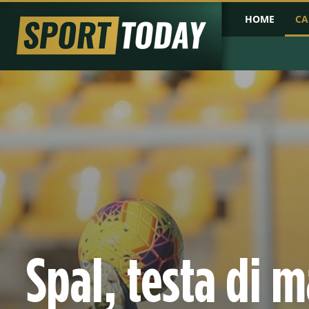
HOME
CA
PRIMA PAGINA
COPPA D'AFRICA
COPPA D'ASIA
PROBABILI FO
Spal, testa di m