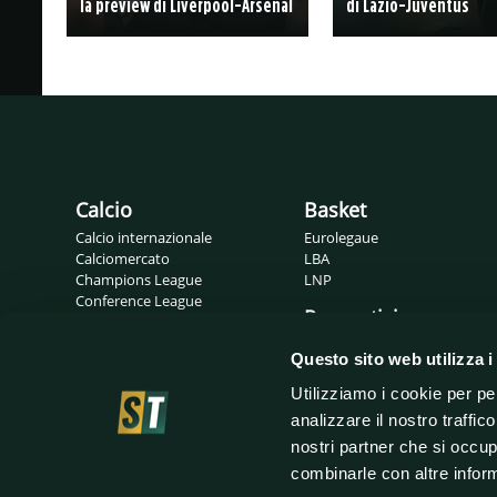
la preview di Liverpool-Arsenal
di Lazio-Juventus
Calcio
Basket
Calcio internazionale
Eurolegaue
Calciomercato
LBA
Champions League
LNP
Conference League
Pronostici
Europa League
Probabili formazioni
Gossip
Questo sito web utilizza i
Serie A
Serie B
Utilizziamo i cookie per pe
analizzare il nostro traffic
nostri partner che si occup
combinarle con altre inform