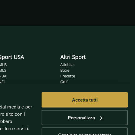
Sport USA
Altri Sport
MLB
Atletica
MLS
Boxe
NBA
Frecette
NFL
Golf
NHL
Ippica
Wrestling
MMA
Nuoto
Accetta tutti
Non solo sport
Pallamano
cial media e per
Pallanuoto
Sanremo
ro sito con i
Pallavolo
Oscar
Personalizza
rebbero
Rugby
Scherma
i loro servizi.
Sport Invernali