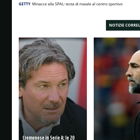
GETTY
Minacce alla SPAL: testa di maiale al centro sportivo
NOTIZIE CORRE
Cremonese in Serie A: le 20