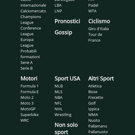
internazionale
LBA
Padel
Calciomercato
LNP
WTA
Champions
Pronostici
Ciclismo
League
Conference
Giro d'Italia
Gossip
League
Tour de
Europa
France
League
Probabili
formazioni
Serie A
Serie B
Motori
Sport USA
Altri Sport
Formula 1
MLB
Atletica
Formula E
MLS
Boxe
Moto 2
NBA
Frecette
Moto 3
NFL
Golf
MotoGP
NHL
Ippica
Superbike
Wrestling
MMA
WRC
Nuoto
Non solo
Pallamano
sport
Pallanuoto