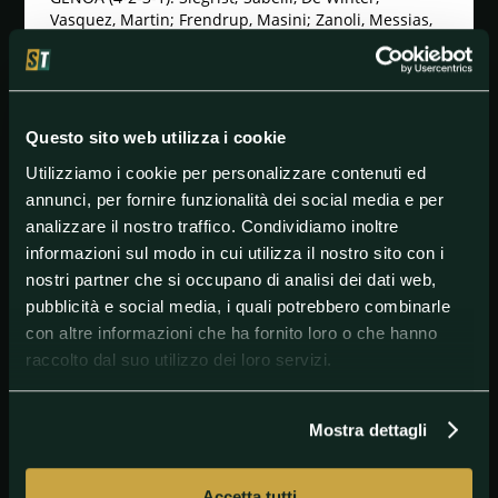
Vasquez, Martin; Frendrup, Masini; Zanoli, Messias,
Vitinha; Pinamonti. All. Vieira.
ATALANTA (3-4-2-1): Carnesecchi; Kossounou, Hien,
De Roon; Bellanova, Ederson, Sulemana, Ruggeri;
Samardzic: Maldini, Retegui. All. Gasperini.
Questo sito web utilizza i cookie
Quote e pronostico -
Con Vieira in panchina, il Genoa
Utilizziamo i cookie per personalizzare contenuti ed
si è scoperto tutt'altro che timido in zona-gol e,
annunci, per fornire funzionalità dei social media e per
nell'ultima della stagione davanti al suo pubblico,
cercherà sicuramente di fare bella figura, seppur di
analizzare il nostro traffico. Condividiamo inoltre
fronte si troverà una corazzata come l'Atalanta -
informazioni sul modo in cui utilizza il nostro sito con i
OVER 2.5 (1.76 su Goldbet e Better; 1.75 su Betflag).
nostri partner che si occupano di analisi dei dati web,
pubblicità e social media, i quali potrebbero combinarle
con altre informazioni che ha fornito loro o che hanno
#Atalanta
#Genoa
#SerieA
raccolto dal suo utilizzo dei loro servizi.
Mostra dettagli
Accetta tutti