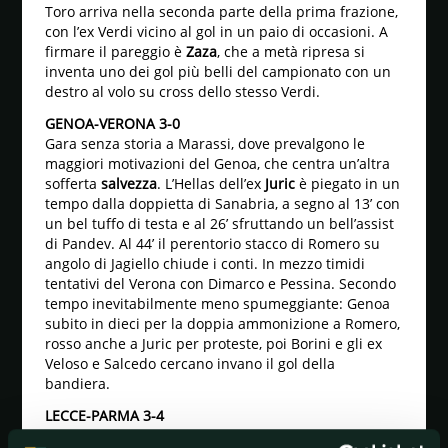
Toro arriva nella seconda parte della prima frazione,
con l’ex Verdi vicino al gol in un paio di occasioni. A
firmare il pareggio è
Zaza
, che a metà ripresa si
inventa uno dei gol più belli del campionato con un
destro al volo su cross dello stesso Verdi.
GENOA-VERONA 3-0
Gara senza storia a Marassi, dove prevalgono le
maggiori motivazioni del Genoa, che centra un’altra
sofferta
salvezza
. L’Hellas dell’ex
Juric
è piegato in un
tempo dalla doppietta di Sanabria, a segno al 13’ con
un bel tuffo di testa e al 26’ sfruttando un bell’assist
di Pandev. Al 44’ il perentorio stacco di Romero su
angolo di Jagiello chiude i conti. In mezzo timidi
tentativi del Verona con Dimarco e Pessina. Secondo
tempo inevitabilmente meno spumeggiante: Genoa
subito in dieci per la doppia ammonizione a Romero,
rosso anche a Juric per proteste, poi Borini e gli ex
Veloso e Salcedo cercano invano il gol della
bandiera.
LECCE-PARMA 3-4
Il Lecce torna in Serie B appena un anno dopo la