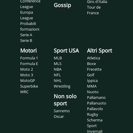
Conference
Giro d'Italia
Gossip
League
Tour de
Europa
France
League
Probabili
formazioni
Serie A
Serie B
Motori
Sport USA
Altri Sport
Formula 1
MLB
Atletica
Formula E
MLS
Boxe
Moto 2
NBA
Frecette
Moto 3
NFL
Golf
MotoGP
NHL
Ippica
Superbike
Wrestling
MMA
WRC
Nuoto
Non solo
Pallamano
sport
Pallanuoto
Pallavolo
Sanremo
Rugby
Oscar
Scherma
Sport
Invernali