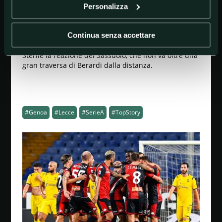
spaventano Musso, ma le occasioni migliori sono per
Personalizza
gli ospiti, con Lasagna su errato disimpegno di
Consigli e con Stryger Larsen, che colpisce la traversa
con un tiro-cross. Lasagna si fa perdonare servendo
Continua senza accettare
a Okaka il pallone del vantaggio al 10’ della ripresa.
Sterile la reazione del Sassuolo, che non va oltre una
gran traversa di Berardi dalla distanza.
#Genoa
#Lecce
#SerieA
#TopStory