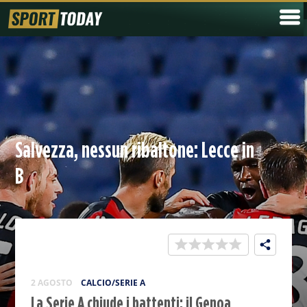
Salvezza, nessun ribaltone: Lecce in
B
2 AGOSTO
CALCIO/SERIE A
La Serie A chiude i battenti: il Genoa