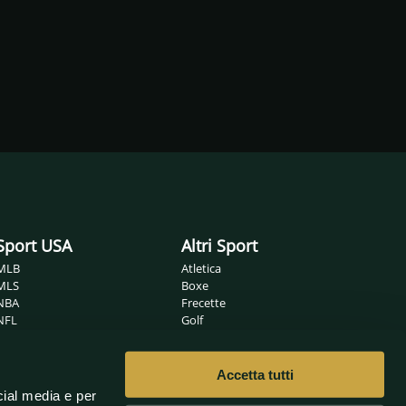
Sport USA
Altri Sport
MLB
Atletica
MLS
Boxe
NBA
Frecette
NFL
Golf
NHL
Ippica
Wrestling
MMA
Nuoto
Accetta tutti
Non solo sport
Pallamano
cial media e per
Pallanuoto