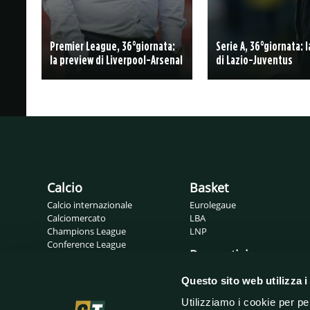
Premier League, 36°giornata:
Serie A, 36°giornata: 
la preview di Liverpool-Arsenal
di Lazio-Juventus
Calcio
Basket
Calcio internazionale
Eurolegaue
Calciomercato
LBA
Champions League
LNP
Conference League
Pronostici
Europa League
Probabili formazioni
Gossip
Questo sito web utilizza i
Serie A
Serie B
Utilizziamo i cookie per pe