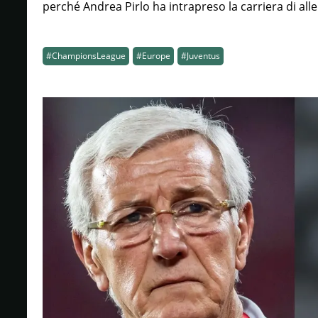
perché Andrea Pirlo ha intrapreso la carriera di all
#ChampionsLeague
#Europe
#Juventus