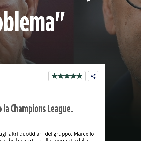
roblema"
nto la Champions League.
gli altri quotidiani del gruppo, Marcello
dra che ha portato alla conquista della