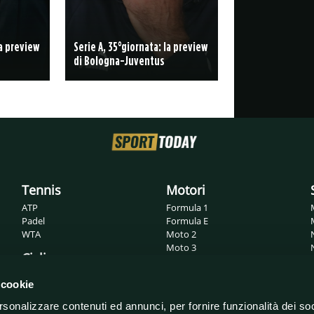
la preview
Serie A, 35°giornata: la preview
di Bologna-Juventus
Tennis
Motori
ATP
Formula 1
Padel
Formula E
WTA
Moto 2
Moto 3
Ciclismo
MotoGP
Superbike
Giro d'Italia
 cookie
WRC
Tour de France
rsonalizzare contenuti ed annunci, per fornire funzionalità dei so