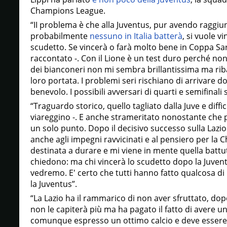
Champions League.
“II problema è che alla Juventus, pur avendo raggi
probabilmente
nessuno in Italia batterà
, si vuole v
scudetto. Se vincerà o farà molto bene in Coppa Sa
raccontato -. Con il Lione è un test duro perché no
dei bianconeri non mi sembra brillantissima ma riba
loro portata. I problemi seri rischiano di arrivare d
benevolo. I possibili avversari di quarti e semifinali
“Traguardo storico, quello tagliato dalla Juve e diffic
viareggino -. E anche strameritato nonostante che poi
un solo punto. Dopo il decisivo successo sulla Lazio 
anche agli impegni ravvicinati e al pensiero per la
destinata a durare e mi viene in mente quella battut
chiedono: ma chi vincerà lo scudetto dopo la Juven
vedremo. E' certo che tutti hanno fatto qualcosa di
la Juventus”.
“La Lazio ha il rammarico di non aver sfruttato, do
non le capiterà più ma ha pagato il fatto di avere u
comunque espresso un ottimo calcio e deve essere 