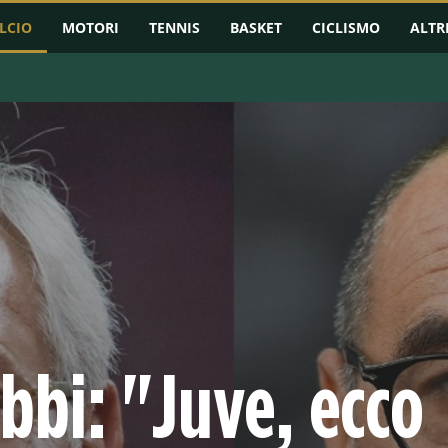
LCIO
MOTORI
TENNIS
BASKET
CICLISMO
ALTR
RMAZIONI
CHAMPIONS LEAGUE
EUROPA LEAGUE
CONFERENCE L
bbi: "Juve, ecco