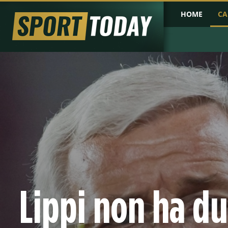
HOME
CA
PRIMA PAGINA
COPPA D'AFRICA
COPPA D'ASIA
PROBABILI FO
Lippi non ha du