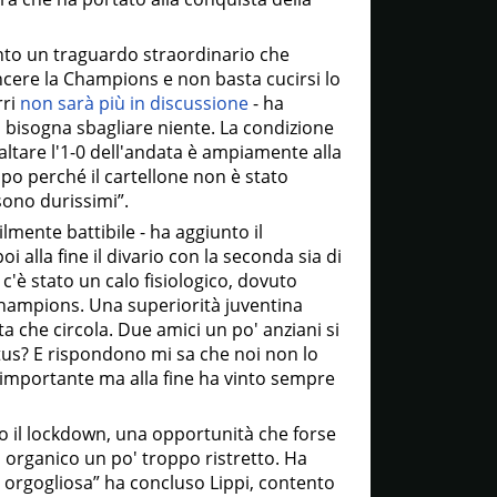
unto un traguardo straordinario che
incere la Champions e non basta cucirsi lo
rri
non sarà più in discussione
- ha
n bisogna sbagliare niente. La condizione
ltare l'1-0 dell'andata è ampiamente alla
opo perché il cartellone non è stato
 sono durissimi”.
ilmente battibile - ha aggiunto il
 alla fine il divario con la seconda sia di
c'è stato un calo fisiologico, dovuto
 Champions. Una superiorità juventina
a che circola. Due amici un po' anziani si
tus? E rispondono mi sa che noi non lo
 importante ma alla fine ha vinto sempre
po il lockdown, una opportunità che forse
n organico un po' troppo ristretto. Ha
orgogliosa” ha concluso Lippi, contento