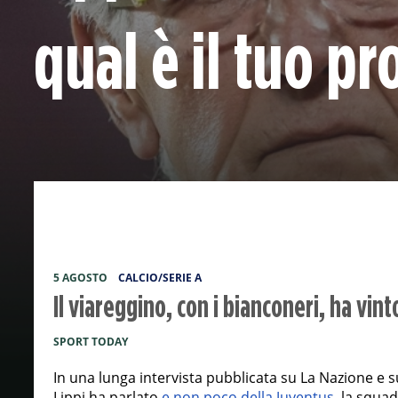
qual è il tuo p
5 AGOSTO
CALCIO/SERIE A
Il viareggino, con i bianconeri, ha vi
SPORT TODAY
In una lunga intervista pubblicata su La Nazione e su
Lippi ha parlato
e non poco della Juventus
, la squa