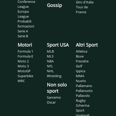
Conference
Giro d'Italia
Gossip
League
Tour de
Europa
France
League
Probabili
formazioni
Serie A
Serie B
Motori
Sport USA
Altri Sport
Formula 1
MLB
Atletica
Formula E
MLS
Boxe
Moto 2
NBA
Frecette
Moto 3
NFL
Golf
MotoGP
NHL
Ippica
Superbike
Wrestling
MMA
WRC
Nuoto
Non solo
Pallamano
sport
Pallanuoto
Pallavolo
Sanremo
Rugby
Oscar
Scherma
Sport
Invernali