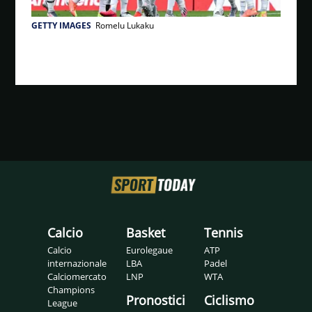
GETTY IMAGES
Romelu Lukaku
Calcio
Basket
Tennis
Calcio
Eurolegaue
ATP
internazionale
LBA
Padel
Calciomercato
LNP
WTA
Champions
Pronostici
Ciclismo
League