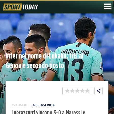
Inter nel nome di Lukaku: tris al
Genoa e secondo posto
25 LUGLIO
CALCIO/SERIE A
I nerazzurri vincono 3-0 a Marassi e