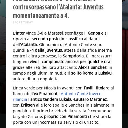
controsorpassano l'Atalanta: Juventus
momentaneamente a 4.
SPORT TODAY
L'
Inter
vince
3-0 a Marassi
, sconfigge il
Genoa
e si
riporta al
secondo posto in classifica
ai danni
dell'
Atalanta
. Gli uomini di Antonio Conte sono
quindi a
-4 dalla Juventus
, attesa dalla sfida interna
contro l'altra genovese, la
Sampdoria
. E i nerazzurri
tengono
vivo il campionato ancora per qualche ora
grazie alle reti dei loro attaccanti:
Alexis Sanchez
, in
campo negli ultimi minuti, e il
solito Romelu Lukaku
,
autore di una doppietta.
Linea verde per Nicola in avanti, con
Favilli titolare
al
fianco dell'
ex Pinamonti
.
Antonio Conte invece
rilancia
l'
antico tandem Lukaku-Lautaro Martinez
,
con
Eriksen
alle loro spalle e Sanchez inizialmente in
panchina. Il primo brivido della serata è comunque
targato Grifone,
proprio con Pinamonti
che sfiora la
porta con un'incornata su servizio di Criscito.