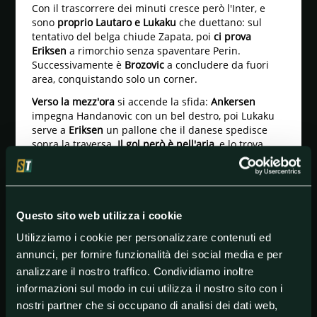
Con il trascorrere dei minuti cresce però l'Inter, e
sono
proprio Lautaro e Lukaku
che duettano: sul
tentativo del belga chiude Zapata, poi
ci prova
Eriksen
a rimorchio senza spaventare Perin.
Successivamente è
Brozovic
a concludere da fuori
area, conquistando solo un corner.
Verso la mezz'ora
si accende la sfida:
Ankersen
impegna Handanovic con un bel destro, poi Lukaku
serve a
Eriksen
un pallone che il danese spedisce
sopra la traversa.
Il gol però è nell'aria
, e lo trova
Lukaku al 34'
.
L'azione nasce da un'iniziativa sulla fascia di
Biraghi
con cross al centro, il centravanti nerazzurro riesce a
liberarsi della marcatura di Zapata e
di testa manda
Questo sito web utilizza i cookie
il pallone sul legno e poi in rete
.
Utilizziamo i cookie per personalizzare contenuti ed
Prima dell'intervallo
Favilli e Jagiello
spaventano
annunci, per fornire funzionalità dei social media e per
l'Inter, che però torna negli spogliatoi in vantaggio. E
analizzare il nostro traffico. Condividiamo inoltre
nella ripresa la sfida resta aperta, con tanto di
chiusura magistrale di Ranocchia
che si becca
informazioni sul modo in cui utilizza il nostro sito con i
l'elogio in tempo reale di Conte.
nostri partner che si occupano di analisi dei dati web,