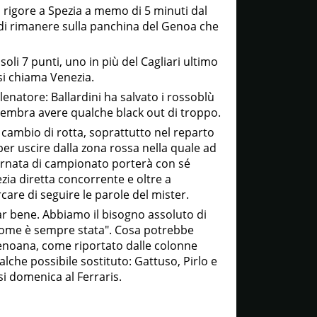
u rigore a Spezia a memo di 5 minuti dal
 di rimanere sulla panchina del Genoa che
soli 7 punti, uno in più del Cagliari ultimo
si chiama Venezia.
llenatore: Ballardini ha salvato i rossoblù
embra avere qualche black out di troppo.
 cambio di rotta, soprattutto nel reparto
per uscire dalla zona rossa nella quale ad
ornata di campionato porterà con sé
zia diretta concorrente e oltre a
care di seguire le parole del mister.
ar bene. Abbiamo il bisogno assoluto di
 come è sempre stata". Cosa potrebbe
enoana, come riportato dalle colonne
ualche possibile sostituto: Gattuso, Pirlo e
si domenica al Ferraris.