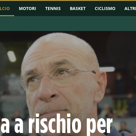
LCIO
MOTORI
TENNIS
BASKET
CICLISMO
ALTR
RMAZIONI
CHAMPIONS LEAGUE
EUROPA LEAGUE
CONFERENCE L
 a rischio per