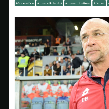
#AndreaPirlo
#DavideBallardini
#GennaroGattuso
#Genoa