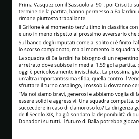
Prima Vasquez con il Sassuolo al 90°, poi Criscito s
termine della partita, hanno permesso a Ballardini
rimane piuttosto traballante.
Il Grifone è al momento terz'ultimo in classifica con 
e uno in meno rispetto al prossimo avversario che 
Sul banco degli imputati come al solito ci è finito l'a
lo scorso campionato, ma al momento la squadra s
La squadra di Ballardini ha bisogno di un repentino
arretrato dove subisce in media, 1,59 gol a partita, 
oggi è pericolosamente invischiata. La prossima gi
un'altra importantissima sfida, quella contro il Vene
sfruttare il turno casalingo, i rossoblù dovranno cer
"Ma noi siamo bravi, generosi e abbiamo voglia di f
essere solidi e aggressivi. Una squadra compatta,
succecdere in caso di clamoroso ko? La dirigenza g
de Il Secolo XIX, ha già sondato la disponibilità di q
Donadoni su tutti. Il futuro di Balla potrebbe giocar