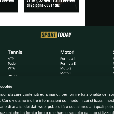
la preview
Serie A, 35°giornata: la preview
di Bologna-Juventus
Tennis
Motori
ATP
Formula 1
Padel
Formula E
WTA
Moto 2
Moto 3
Ciclismo
MotoGP
Superbike
Giro d'Italia
 cookie
WRC
Tour de France
rsonalizzare contenuti ed annunci, per fornire funzionalità dei so
o. Condividiamo inoltre informazioni sul modo in cui utilizza il nost
ano di analisi dei dati web, pubblicità e social media, i quali pot
azioni che ha fornito loro o che hanno raccolto dal suo utilizzo de