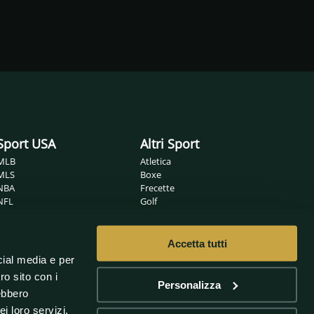
Sport USA
Altri Sport
MLB
Atletica
MLS
Boxe
NBA
Frecette
NFL
Golf
NHL
Ippica
Wrestling
MMA
Nuoto
Accetta tutti
Non solo sport
Pallamano
cial media e per
Pallanuoto
Sanremo
ro sito con i
Pallavolo
Oscar
Personalizza
rebbero
Rugby
Scherma
i loro servizi.