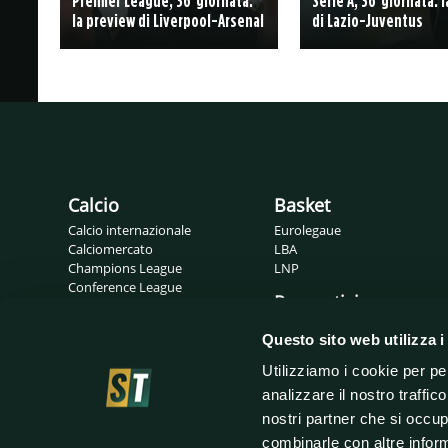
Premier League, 36°giornata:
Serie A, 36°giornata: 
la preview di Liverpool-Arsenal
di Lazio-Juventus
Calcio
Basket
Calcio internazionale
Eurolegaue
Calciomercato
LBA
Champions League
LNP
Conference League
Pronostici
Europa League
Probabili formazioni
Gossip
Questo sito web utilizza i
Serie A
Serie B
Utilizziamo i cookie per pe
analizzare il nostro traffic
nostri partner che si occup
combinarle con altre inform