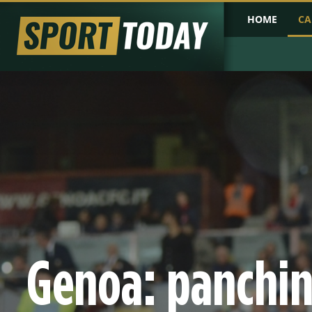
HOME
CA
PRIMA PAGINA
COPPA D'AFRICA
COPPA D'ASIA
PROBABILI FO
Genoa: panchina