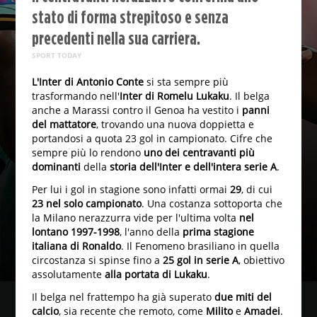
stato di forma strepitoso e senza
precedenti nella sua carriera.
SPORT TODAY
L'Inter di Antonio Conte
si sta sempre più
trasformando nell'
Inter di Romelu Lukaku
. Il belga
anche a Marassi contro il Genoa ha vestito i
panni
del mattatore
, trovando una nuova doppietta e
portandosi a quota 23 gol in campionato. Cifre che
sempre più lo rendono
uno dei centravanti più
dominanti
della
storia dell'Inter e dell'intera serie A
.
Per lui i gol in stagione sono infatti ormai
29
, di cui
23 nel solo campionato
. Una costanza sottoporta che
la Milano nerazzurra vide per l'ultima volta
nel
lontano 1997-1998
, l'anno della
prima stagione
italiana di Ronaldo
. Il Fenomeno brasiliano in quella
circostanza si spinse fino a
25 gol in serie A
, obiettivo
assolutamente
alla portata di Lukaku
.
Il belga nel frattempo ha già superato
due miti del
calcio
, sia recente che remoto, come
Milito
e
Amadei
.