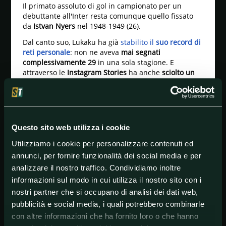
Il primato assoluto di gol in campionato per un
debuttante all'Inter resta comunque quello fissato
da
Istvan Nyers
nel 1948-1949 (26).
Dal canto suo, Lukaku ha già
stabilito il
suo record di
reti personale
: non ne aveva
mai segnati
complessivamente 29
in una sola stagione. E
attraverso le
Instagram Stories
ha anche
sciolto un
mistero
su uno dei momenti cardine della sua
prestazione di Marassi.
Si tratta dell'
esultanza
arrivata a tempo scaduto
dopo il
suo secondo gol
,
quello del 3-0 finale
.
Due
Questo sito web utilizza i cookie
dita
a colpire ripetutamente il
braccio disteso
, che
hanno scatenato qualche perplessità tra i fan e non
Utilizziamo i cookie per personalizzare contenuti ed
solo.
annunci, per fornire funzionalità dei social media e per
Ebbene, Lukaku ha trovato il modo di spiegare il
analizzare il nostro traffico. Condividiamo inoltre
tutto. E ha confermato che di fatto
il sangue c'entra
,
informazioni sul modo in cui utilizza il nostro sito con i
ma solo per il legame familiare con
il fratello Jordan
,
nostri partner che si occupano di analisi dei dati web,
che proprio sabato ha compiuto 26 anni.
pubblicità e social media, i quali potrebbero combinarle
"
Ho insistito per averlo
, è un giocatore atipico.
Alto
con altre informazioni che ha fornito loro o che hanno
1,90, è anche veloce
. Può però a
ncora crescere
nel