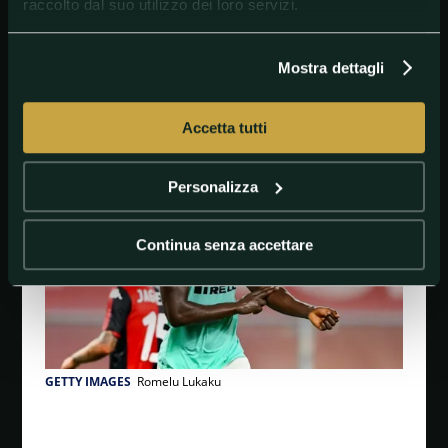
raccolto dal suo utilizzo dei loro servizi.
tocco di palla e nella cattiveria", ha intanto
detto di
lui
Antonio Conte
. Che si gode un centravanti da
record.
Mostra dettagli
#Inter
#RomeluLukaku
#SerieA
#TopStory
Accetta tutti
Personalizza
Continua senza accettare
GETTY IMAGES
Romelu Lukaku