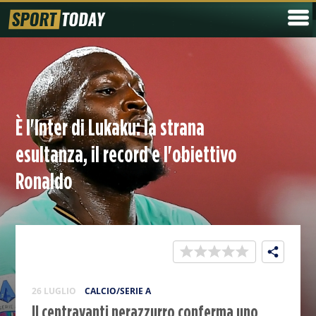
È l'Inter di Lukaku: la strana
esultanza, il record e l'obiettivo
Ronaldo
26 LUGLIO
CALCIO/SERIE A
Il centravanti nerazzurro conferma uno